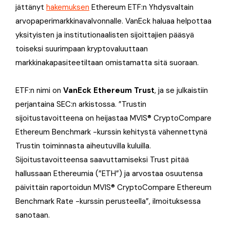
jättänyt
hakemuksen
Ethereum ETF:n Yhdysvaltain
arvopaperimarkkinavalvonnalle. VanEck haluaa helpottaa
yksityisten ja institutionaalisten sijoittajien pääsyä
toiseksi suurimpaan kryptovaluuttaan
markkinakapasiteetiltaan omistamatta sitä suoraan.
ETF:n nimi on
VanEck Ethereum Trust
, ja se julkaistiin
perjantaina SEC:n arkistossa. ”Trustin
sijoitustavoitteena on heijastaa MVIS® CryptoCompare
Ethereum Benchmark -kurssin kehitystä vähennettynä
Trustin toiminnasta aiheutuvilla kuluilla.
Sijoitustavoitteensa saavuttamiseksi Trust pitää
hallussaan Ethereumia (”ETH”) ja arvostaa osuutensa
päivittäin raportoidun MVIS® CryptoCompare Ethereum
Benchmark Rate -kurssin perusteella”, ilmoituksessa
sanotaan.