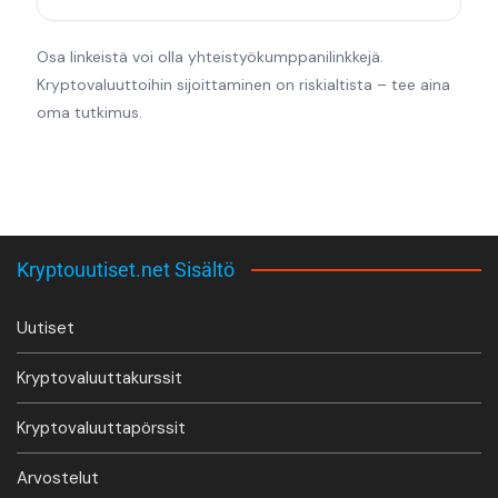
Osa linkeistä voi olla yhteistyökumppanilinkkejä.
Kryptovaluuttoihin sijoittaminen on riskialtista – tee aina
oma tutkimus.
Kryptouutiset.net Sisältö
Uutiset
Kryptovaluuttakurssit
Kryptovaluuttapörssit
Arvostelut