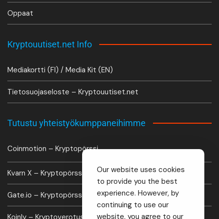
Oppaat
Kryptouutiset.net Info
Mediakortti (FI) / Media Kit (EN)
Tietosuojaseloste – Kryptouutiset.net
Tutustu yhteistyökumppaneihimme
Coinmotion – Kryptopörssi
Our website uses cookies
Kvarn X – Kryptopörssi
to provide you the best
experience. However, by
Gate.io – Kryptopörssi
continuing to use our
website, you agree to our
Koinly – Kryptoverotus laskuri