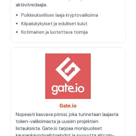
aktiivitredaajia.
Poikkeuksellisen laaja kryptovalikoima
Kilpailukykyiset ja edulliset kulut
Kotimainen ja luotettava toimija
Gate.io
Nopeasti kasvava pörssi, joka tunnetaan laajasta
token-valikoimasta ja uusien projektien
listauksista. Gate.io tarjoaa monipuoliset
kaupankäyntivaihtoehdot ja syvyyttä altcoin-