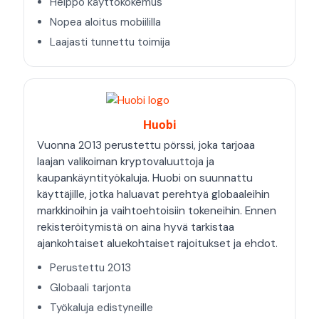
Helppo käyttökokemus
Nopea aloitus mobiililla
Laajasti tunnettu toimija
Huobi
Vuonna 2013 perustettu pörssi, joka tarjoaa
laajan valikoiman kryptovaluuttoja ja
kaupankäyntityökaluja. Huobi on suunnattu
käyttäjille, jotka haluavat perehtyä globaaleihin
markkinoihin ja vaihtoehtoisiin tokeneihin. Ennen
rekisteröitymistä on aina hyvä tarkistaa
ajankohtaiset aluekohtaiset rajoitukset ja ehdot.
Perustettu 2013
Globaali tarjonta
Työkaluja edistyneille