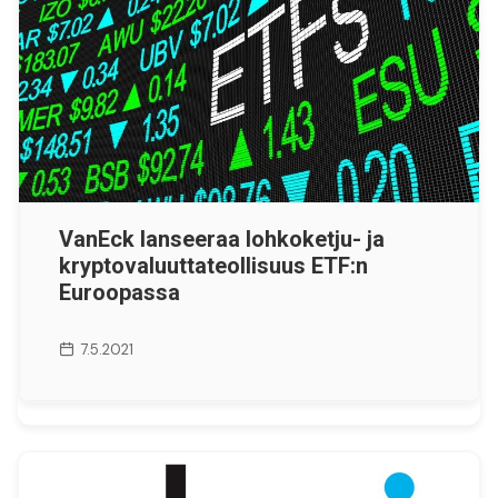
VanEck lanseeraa lohkoketju- ja
kryptovaluuttateollisuus ETF:n
Euroopassa
7.5.2021