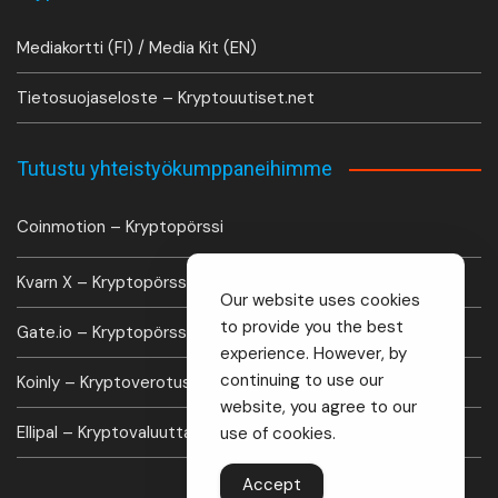
Mediakortti (FI) / Media Kit (EN)
Tietosuojaseloste – Kryptouutiset.net
Tutustu yhteistyökumppaneihimme
Coinmotion – Kryptopörssi
Kvarn X – Kryptopörssi
Our website uses cookies
to provide you the best
Gate.io – Kryptopörssi
experience. However, by
continuing to use our
Koinly – Kryptoverotus laskuri
website, you agree to our
Ellipal – Kryptovaluutta lompakko
use of cookies.
Accept