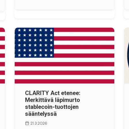
CLARITY Act etenee:
Merkittävä läpimurto
stablecoin-tuottojen
sääntelyssä
21.3.2026