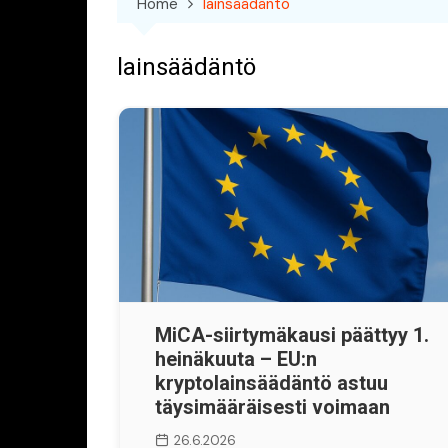
Home
lainsäädäntö
lainsäädäntö
MiCA-siirtymäkausi päättyy 1.
heinäkuuta – EU:n
kryptolainsäädäntö astuu
täysimääräisesti voimaan
26.6.2026