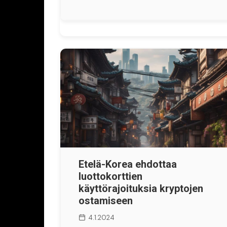
Etelä-Korea ehdottaa
luottokorttien
käyttörajoituksia kryptojen
ostamiseen
4.1.2024