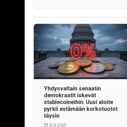
Yhdysvaltain senaatin
demokraatit iskevät
stablecoineihin: Uusi aloite
pyrkii estämään korkotuotot
täysin
12.12.2025