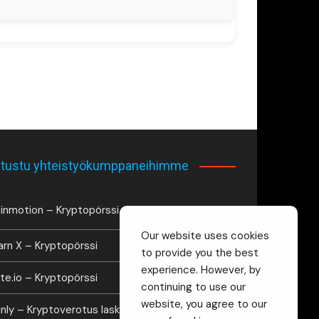
tustu yhteistyökumppaneihimme
inmotion – Kryptopörssi
Our website uses cookies
arn X – Kryptopörssi
to provide you the best
experience. However, by
te.io – Kryptopörssi
continuing to use our
website, you agree to our
inly – Kryptoverotus laskuri