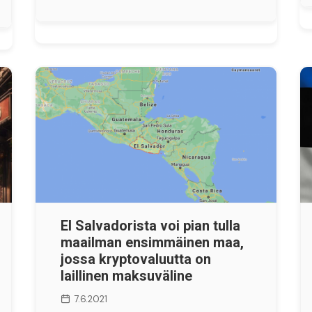
El Salvadorista voi pian tulla
maailman ensimmäinen maa,
jossa kryptovaluutta on
laillinen maksuväline
7.6.2021