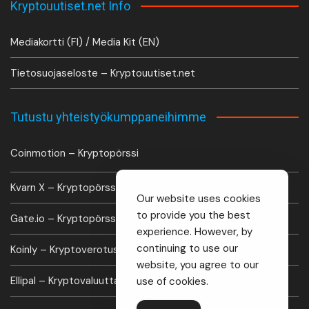
Kryptouutiset.net Info
Mediakortti (FI) / Media Kit (EN)
Tietosuojaseloste – Kryptouutiset.net
Tutustu yhteistyökumppaneihimme
Coinmotion – Kryptopörssi
Kvarn X – Kryptopörssi
Our website uses cookies
to provide you the best
Gate.io – Kryptopörssi
experience. However, by
continuing to use our
Koinly – Kryptoverotus laskuri
website, you agree to our
Ellipal – Kryptovaluutta lompakko
use of cookies.