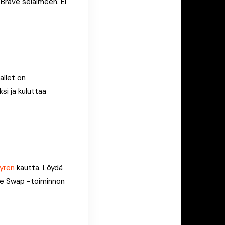
Brave selaimeen. Ei
allet on
si ja kuluttaa
yren
kautta. Löydä
ave Swap -toiminnon