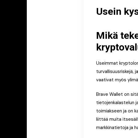
Usein kys
Mikä tek
kryptova
Useimmat kryptolomp
turvallisuusriskejä, 
vaativat myös ylimä
Brave Wallet on sit
tietojenkalastelun 
toimiakseen ja on ka
liittää muita itsesä
markkinatietoja ja h