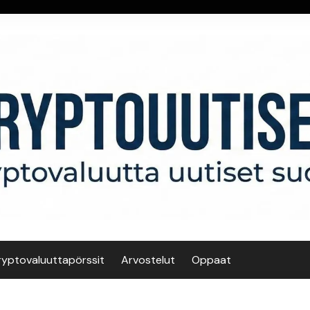
ryptovaluuttapörssit
Arvostelut
Oppaat