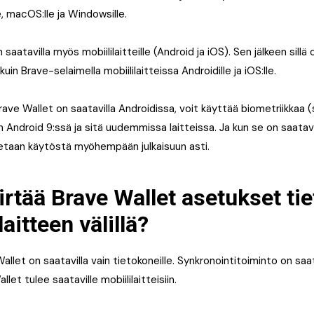
e, macOS:lle ja Windowsille.
 saatavilla myös mobiililaitteille (Android ja iOS). Sen jälkeen sill
in Brave-selaimella mobiililaitteissa Androidille ja iOS:lle.
ave Wallet on saatavilla Androidissa, voit käyttää biometriikkaa (
 Android 9:ssä ja sitä uudemmissa laitteissa. Ja kun se on saatavi
etaan käytöstä myöhempään julkaisuun asti.
irtää Brave Wallet asetukset t
laitteen välillä?
allet on saatavilla vain tietokoneille. Synkronointitoiminto on saat
llet tulee saataville mobiililaitteisiin.