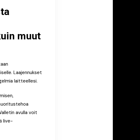
sta
kuin muut
taan
miselle. Laajennukset
lmia laitteellesi.
ämisen,
 suoritustehoa
lletin avulla voit
ä live-