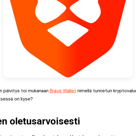
n päivitys toi mukanaan
Brave Wallet
nimellä tunnetun kryptovalu
yksessä on kyse?
en oletusarvoisesti