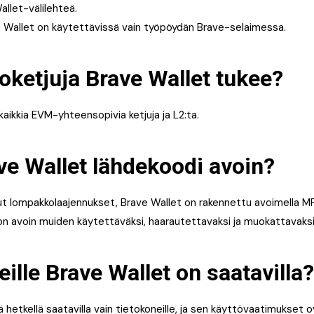
allet-välilehteä.
 Wallet on käytettävissä vain työpöydän Brave-selaimessa.
oketjuja Brave Wallet tukee?
aikkia EVM-yhteensopivia ketjuja ja L2:ta.
e Wallet lähdekoodi avoin?
uut lompakkolaajennukset, Brave Wallet on rakennettu avoimella MPL
 on avoin muiden käytettäväksi, haarautettavaksi ja muokattavaksi
teille Brave Wallet on saatavilla?
ä hetkellä saatavilla vain tietokoneille, ja sen käyttövaatimukset 