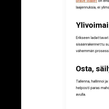
Brave Wallet
on ens
laajennuksia, ei ylim
Ylivoima
Erikseen ladattavat
sisäänrakennettu su
vähemmän prosessori
Osta, säil
Tallenna, hallinnoi 
helposti paras mahd
avulla.