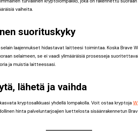
immäinen turvallinen kryptolompakko, joka on rakennettu suoraan 
ääräisiä vaiheita.
inen suorituskyky
 selain laajennukset hidastavat laitteesi toimintaa. Koska Brave W
oraan selaimeen, se ei vaadi ylimääräisiä prosesseja suoritettavak
a ja muistia laitteessasi.
ytä, lähetä ja vaihda
ja kasvata kryptosalkkuasi yhdellä lompakolla. Voit ostaa kryptoja
W
ollinen hinta palveluntarjoajien luettelosta sisäänrakennetun Br