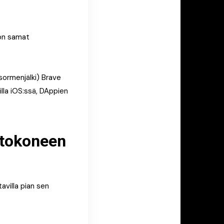
ä on samat
sormenjälki) Brave
lla iOS:ssä, DAppien
ietokoneen
avilla pian sen