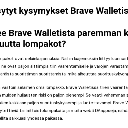
ytyt kysymykset Brave Walleti
ee Brave Walletista paremman 
luutta lompakot?
akot ovat selainlaajennuksia. Näihin laajennuksiin liittyy luonnos
ja ne ovat paljon alttiimpia tilin väärentämiselle ja varojen varasta
äräistä suorittimen suorittamista, mikä aiheuttaa suorituskykyonge
ä vastoin selaimen oma lompakko. Brave Walletissa tilien väärent
ja muiden huijausten riski on paljon pienempi. Se vaatii vähemmän
iken kaikkiaan paljon suorituskykyisempi ja luotettavampi. Brave Wa
ilytettäviä tai laitteistolompakoita ja muita web3 DAappseja, nähd
allita salkkuasi yhdessä paikassa.