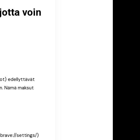
jotta voin
dot) edellyttävät
sun. Nämä maksut
(brave://settings/)