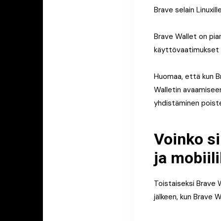
Brave selain Linuxill
Brave Wallet on pian
käyttövaatimukset ku
Huomaa, että kun Br
Walletin avaamiseen
yhdistäminen poist
Voinko si
ja mobiili
Toistaiseksi Brave W
jälkeen, kun Brave Wa