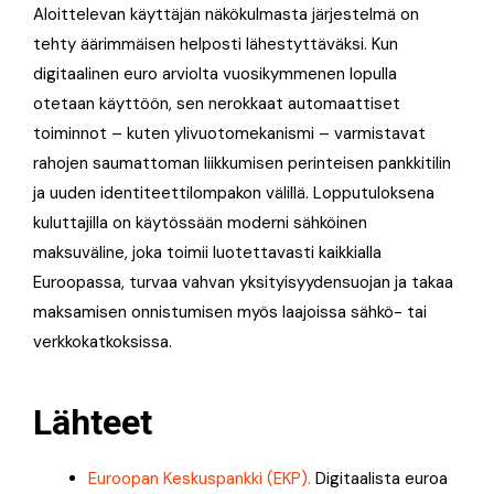
Aloittelevan käyttäjän näkökulmasta järjestelmä on
tehty äärimmäisen helposti lähestyttäväksi. Kun
digitaalinen euro arviolta vuosikymmenen lopulla
otetaan käyttöön, sen nerokkaat automaattiset
toiminnot – kuten ylivuotomekanismi – varmistavat
rahojen saumattoman liikkumisen perinteisen pankkitilin
ja uuden identiteettilompakon välillä
. Lopputuloksena
kuluttajilla on käytössään moderni sähköinen
maksuväline, joka toimii luotettavasti kaikkialla
Euroopassa, turvaa vahvan yksityisyydensuojan ja takaa
maksamisen onnistumisen myös laajoissa sähkö- tai
verkkokatkoksissa.
Lähteet
Euroopan Keskuspankki (EKP).
Digitaalista euroa