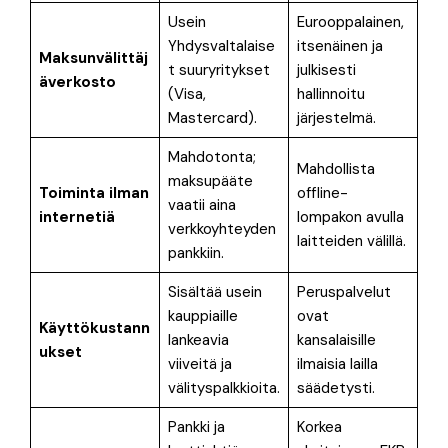
Usein
Eurooppalainen,
Yhdysvaltalaise
itsenäinen ja
Maksunvälittäj
t suuryritykset
julkisesti
äverkosto
(Visa,
hallinnoitu
Mastercard)
.
järjestelmä
.
Mahdotonta;
Mahdollista
maksupääte
Toiminta ilman
offline-
vaatii aina
internetiä
lompakon avulla
verkkoyhteyden
laitteiden välillä
.
pankkiin.
Sisältää usein
Peruspalvelut
kauppiaille
ovat
Käyttökustann
lankeavia
kansalaisille
ukset
viiveitä ja
ilmaisia lailla
välityspalkkioita
.
säädetysti
.
Pankki ja
Korkea