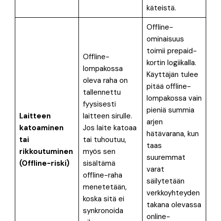
käteistä
.
Offline-
ominaisuus
toimii prepaid-
Offline-
kortin logiikalla
.
lompakossa
Käyttäjän tulee
oleva raha on
pitää offline-
tallennettu
lompakossa vain
fyysisesti
pieniä summia
Laitteen
laitteen sirulle.
arjen
katoaminen
Jos laite katoaa
hätävarana, kun
tai
tai tuhoutuu,
taas
rikkoutuminen
myös sen
suuremmat
(Offline-riski)
sisältämä
varat
offline-raha
säilytetään
menetetään,
verkkoyhteyden
koska sitä ei
takana olevassa
synkronoida
online-