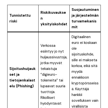
Suojautuminen
Riskikuvaukse
Tunnistettu
ja järjestelmän
n
riski
turvamekanis
yksityiskohdat
mit
Digitaalinen
euro ei koskaan
Verkossa
ole
esiintyy jo nyt
sijoituskohde,
huijaussivustoja,
sille ei makseta
jotka myyvät
korkoa, eikä sitä
Sijoitushuijauk
tekaistuja
myydä
set ja
”digieuro-
ennakkoon
tietojenkalast
tokeneita” tai
kryptopörsseiss
elu (Phishing)
lupaavat suuria
ä
. Käyttäjä
tuottoja
.
hankkii
Rikolliset
sovelluksen vain
hyödyntävät
virallisista