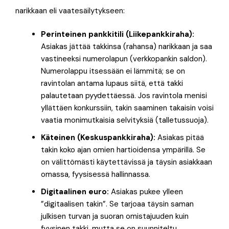
narikkaan eli vaatesäilytykseen:
Perinteinen pankkitili (Liikepankkiraha):
Asiakas jättää takkinsa (rahansa) narikkaan ja saa
vastineeksi numerolapun (verkkopankin saldon).
Numerolappu itsessään ei lämmitä; se on
ravintolan antama lupaus siitä, että takki
palautetaan pyydettäessä. Jos ravintola menisi
yllättäen konkurssiin, takin saaminen takaisin voisi
vaatia monimutkaisia selvityksiä (talletussuoja).
Käteinen (Keskuspankkiraha):
Asiakas pitää
takin koko ajan omien hartioidensa ympärillä. Se
on välittömästi käytettävissä ja täysin asiakkaan
omassa, fyysisessä hallinnassa.
Digitaalinen euro:
Asiakas pukee ylleen
”digitaalisen takin”. Se tarjoaa täysin saman
julkisen turvan ja suoran omistajuuden kuin
fyysinen takki, mutta se on suunniteltu