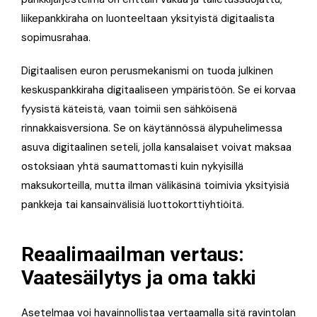
liikepankkiraha on luonteeltaan yksityistä digitaalista
sopimusrahaa.
Digitaalisen euron perusmekanismi on tuoda julkinen
keskuspankkiraha digitaaliseen ympäristöön. Se ei korvaa
fyysistä käteistä, vaan toimii sen sähköisenä
rinnakkaisversiona
. Se on käytännössä älypuhelimessa
asuva digitaalinen seteli, jolla kansalaiset voivat maksaa
ostoksiaan yhtä saumattomasti kuin nykyisillä
maksukorteilla, mutta ilman välikäsinä toimivia yksityisiä
pankkeja tai kansainvälisiä luottokorttiyhtiöitä
.
Reaalimaailman vertaus:
Vaatesäilytys ja oma takki
Asetelmaa voi havainnollistaa vertaamalla sitä ravintolan