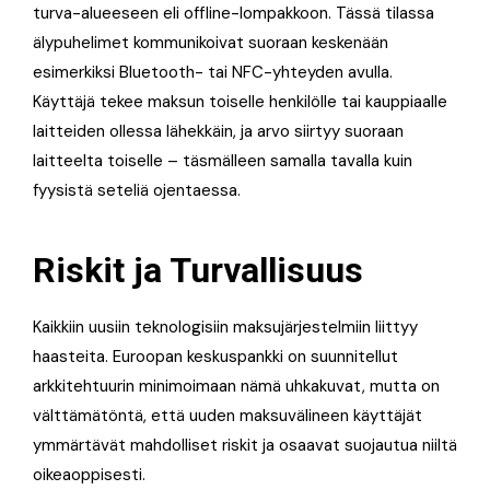
turva-alueeseen eli offline-lompakkoon
. Tässä tilassa
älypuhelimet kommunikoivat suoraan keskenään
esimerkiksi Bluetooth- tai NFC-yhteyden avulla.
Käyttäjä tekee maksun toiselle henkilölle tai kauppiaalle
laitteiden ollessa lähekkäin, ja arvo siirtyy suoraan
laitteelta toiselle – täsmälleen samalla tavalla kuin
fyysistä seteliä ojentaessa
.
Riskit ja Turvallisuus
Kaikkiin uusiin teknologisiin maksujärjestelmiin liittyy
haasteita. Euroopan keskuspankki on suunnitellut
arkkitehtuurin minimoimaan nämä uhkakuvat, mutta on
välttämätöntä, että uuden maksuvälineen käyttäjät
ymmärtävät mahdolliset riskit ja osaavat suojautua niiltä
oikeaoppisesti.