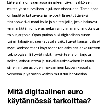
käteisraha on saamassa rinnalleen täysin sähköisen,
mutta yhtä turvallisen ja julkisen sisaruksen
. Tämä opas
on laadittu kattavaksi ja helposti lähestyttäväksi
tietopaketiksi maallikoille ja aloittelijoille, jotka haluavat
ymmärtää ilmiön perusmekanismit ilman monimutkaista
talousjargonia. Opas purkaa auki digitaalisen euron
toimintalogiikan, sen taustalla vaikuttavat kansainväliset
syyt, konkreettiset käyttöönoton askeleet sekä uuteen
teknologiaan liittyvät riskit. Tavoitteena on tarjota
selkeä, asiantunteva ja turvallisuuskeskeinen katsaus
siihen, miten asioiden maksaminen kaupan kassalla,
verkossa ja ystävien kesken muuttuu lähivuosina.
Mitä digitaalinen euro
käytännössä tarkoittaa?