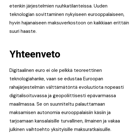
etenkin järjestelmien ruuhkatilanteissa
. Uuden
teknologian sovittaminen nykyiseen eurooppalaiseen,
hyvin hajanaiseen maksuverkostoon on kaikkiaan erittäin
suuri haaste
.
Yhteenveto
Digitaalinen euro ei ole pelkkä teoreettinen
teknologiahanke, vaan se edustaa Euroopan
rahajärjestelmän välttämätöntä evoluutiota nopeasti
digitalisoituvassa ja geopoliittisesti epävarmassa
maailmassa
. Se on suunniteltu palauttamaan
maksamisen autonomia eurooppalaisiin käsiin ja
tarjoamaan kansalaisille turvallinen, ilmainen ja vakaa
julkinen vaihtoehto yksityisille maksuratkaisuille
.