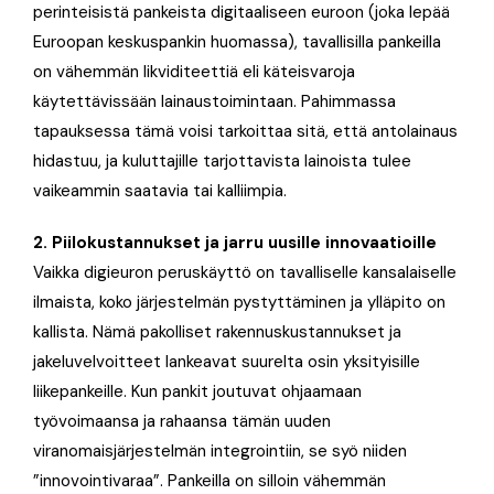
perinteisistä pankeista digitaaliseen euroon (joka lepää
Euroopan keskuspankin huomassa), tavallisilla pankeilla
on vähemmän likviditeettiä eli käteisvaroja
käytettävissään lainaustoimintaan
. Pahimmassa
tapauksessa tämä voisi tarkoittaa sitä, että antolainaus
hidastuu, ja kuluttajille tarjottavista lainoista tulee
vaikeammin saatavia tai kalliimpia
.
2. Piilokustannukset ja jarru uusille innovaatioille
Vaikka digieuron peruskäyttö on tavalliselle kansalaiselle
ilmaista, koko järjestelmän pystyttäminen ja ylläpito on
kallista
. Nämä pakolliset rakennuskustannukset ja
jakeluvelvoitteet lankeavat suurelta osin yksityisille
liikepankeille
. Kun pankit joutuvat ohjaamaan
työvoimaansa ja rahaansa tämän uuden
viranomaisjärjestelmän integrointiin, se syö niiden
”innovointivaraa”
. Pankeilla on silloin vähemmän