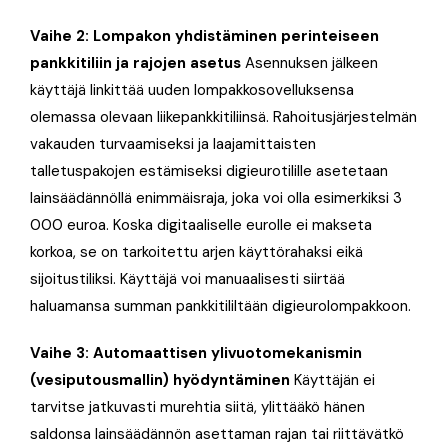
Vaihe 2: Lompakon yhdistäminen perinteiseen
pankkitiliin ja rajojen asetus
Asennuksen jälkeen
käyttäjä linkittää uuden lompakkosovelluksensa
olemassa olevaan liikepankkitiliinsä. Rahoitusjärjestelmän
vakauden turvaamiseksi ja laajamittaisten
talletuspakojen estämiseksi digieurotilille asetetaan
lainsäädännöllä enimmäisraja, joka voi olla esimerkiksi 3
000 euroa
. Koska digitaaliselle eurolle ei makseta
korkoa, se on tarkoitettu arjen käyttörahaksi eikä
sijoitustiliksi
. Käyttäjä voi manuaalisesti siirtää
haluamansa summan pankkitililtään digieurolompakkoon
.
Vaihe 3: Automaattisen ylivuotomekanismin
(vesiputousmallin) hyödyntäminen
Käyttäjän ei
tarvitse jatkuvasti murehtia siitä, ylittääkö hänen
saldonsa lainsäädännön asettaman rajan tai riittävätkö