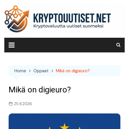
Skip
to
content
Home
Oppaat
Mikä on digieuro?
Mikä on digieuro?
25.6.2026