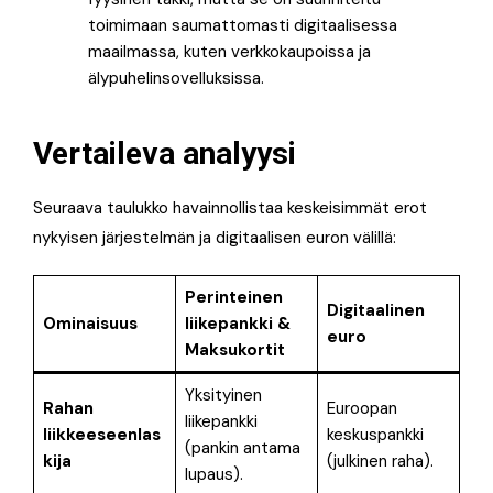
toimimaan saumattomasti digitaalisessa
maailmassa, kuten verkkokaupoissa ja
älypuhelinsovelluksissa.
Vertaileva analyysi
Seuraava taulukko havainnollistaa keskeisimmät erot
nykyisen järjestelmän ja digitaalisen euron välillä:
Perinteinen
Digitaalinen
Ominaisuus
liikepankki &
euro
Maksukortit
Yksityinen
Rahan
Euroopan
liikepankki
liikkeeseenlas
keskuspankki
(pankin antama
kija
(julkinen raha)
.
lupaus)
.