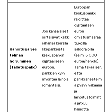
Euroopan
keskuspankki
rajoittaa
digitaalisen
Jos kansalaiset
euron
siirtäisivät kaikki
omistusmäärää
rahansa kerralla
tiukoilla
Rahoitusjärjes
liikepankeista
saldorajoilla
telmän
keskuspankin
(esim. 3 000
horjuminen
digitaaliseen
euroa/henkilö)
.
(Talletuspako)
euroon,
Tämä takaa sen,
pankkien kyky
että
myöntää lainoja
pankkijärjestelm
romahtaisi
.
ä pysyy vakaana
ja
lainoitustoimint
a jatkuu
häiriöttä.