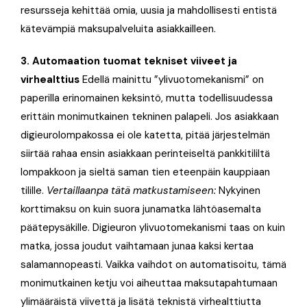
resursseja kehittää omia, uusia ja mahdollisesti entistä
kätevämpiä maksupalveluita asiakkailleen
.
3. Automaation tuomat tekniset viiveet ja
virhealttius
Edellä mainittu ”ylivuotomekanismi” on
paperilla erinomainen keksintö, mutta todellisuudessa
erittäin monimutkainen tekninen palapeli. Jos asiakkaan
digieurolompakossa ei ole katetta, pitää järjestelmän
siirtää rahaa ensin asiakkaan perinteiseltä pankkitililtä
lompakkoon ja sieltä saman tien eteenpäin kauppiaan
tilille
.
Vertaillaanpa tätä matkustamiseen:
Nykyinen
korttimaksu on kuin suora junamatka lähtöasemalta
päätepysäkille. Digieuron ylivuotomekanismi taas on kuin
matka, jossa joudut vaihtamaan junaa kaksi kertaa
salamannopeasti. Vaikka vaihdot on automatisoitu, tämä
monimutkainen ketju voi aiheuttaa maksutapahtumaan
ylimääräistä viivettä ja lisätä teknistä virhealttiutta