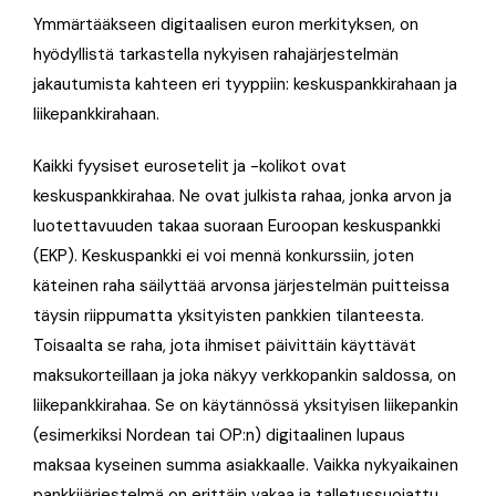
Ymmärtääkseen digitaalisen euron merkityksen, on
hyödyllistä tarkastella nykyisen rahajärjestelmän
jakautumista kahteen eri tyyppiin: keskuspankkirahaan ja
liikepankkirahaan
.
Kaikki fyysiset eurosetelit ja -kolikot ovat
keskuspankkirahaa. Ne ovat julkista rahaa, jonka arvon ja
luotettavuuden takaa suoraan Euroopan keskuspankki
(EKP)
. Keskuspankki ei voi mennä konkurssiin, joten
käteinen raha säilyttää arvonsa järjestelmän puitteissa
täysin riippumatta yksityisten pankkien tilanteesta.
Toisaalta se raha, jota ihmiset päivittäin käyttävät
maksukorteillaan ja joka näkyy verkkopankin saldossa, on
liikepankkirahaa
. Se on käytännössä yksityisen liikepankin
(esimerkiksi Nordean tai OP:n) digitaalinen lupaus
maksaa kyseinen summa asiakkaalle. Vaikka nykyaikainen
pankkijärjestelmä on erittäin vakaa ja talletussuojattu,