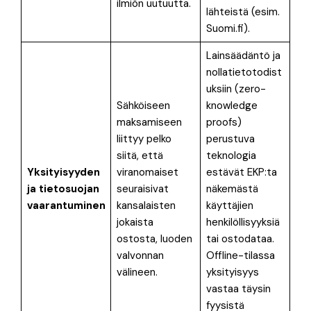
ilmiön uutuutta.
lähteistä (esim.
Suomi.fi).
Lainsäädäntö ja
nollatietotodist
uksiin (zero-
Sähköiseen
knowledge
maksamiseen
proofs)
liittyy pelko
perustuva
siitä, että
teknologia
Yksityisyyden
viranomaiset
estävät EKP:ta
ja tietosuojan
seuraisivat
näkemästä
vaarantuminen
kansalaisten
käyttäjien
jokaista
henkilöllisyyksiä
ostosta, luoden
tai ostodataa
.
valvonnan
Offline-tilassa
välineen.
yksityisyys
vastaa täysin
fyysistä