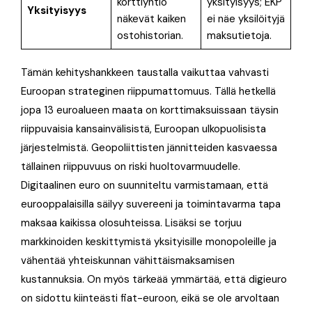
korttiyhtiö
yksityisyys; EKP
Yksityisyys
näkevät kaiken
ei näe yksilöityjä
ostohistorian.
maksutietoja
.
Tämän kehityshankkeen taustalla vaikuttaa vahvasti
Euroopan strateginen riippumattomuus. Tällä hetkellä
jopa 13 euroalueen maata on korttimaksuissaan täysin
riippuvaisia kansainvälisistä, Euroopan ulkopuolisista
järjestelmistä
. Geopoliittisten jännitteiden kasvaessa
tällainen riippuvuus on riski huoltovarmuudelle
.
Digitaalinen euro on suunniteltu varmistamaan, että
eurooppalaisilla säilyy suvereeni ja toimintavarma tapa
maksaa kaikissa olosuhteissa
. Lisäksi se torjuu
markkinoiden keskittymistä yksityisille monopoleille ja
vähentää yhteiskunnan vähittäismaksamisen
kustannuksia
. On myös tärkeää ymmärtää, että digieuro
on sidottu kiinteästi fiat-euroon, eikä se ole arvoltaan