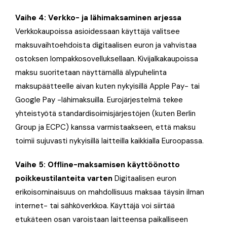
Vaihe 4: Verkko- ja lähimaksaminen arjessa
Verkkokaupoissa asioidessaan käyttäjä valitsee
maksuvaihtoehdoista digitaalisen euron ja vahvistaa
ostoksen lompakkosovelluksellaan
. Kivijalkakaupoissa
maksu suoritetaan näyttämällä älypuhelinta
maksupäätteelle aivan kuten nykyisillä Apple Pay- tai
Google Pay -lähimaksuilla. Eurojärjestelmä tekee
yhteistyötä standardisoimisjärjestöjen (kuten Berlin
Group ja ECPC) kanssa varmistaakseen, että maksu
toimii sujuvasti nykyisillä laitteilla kaikkialla Euroopassa
.
Vaihe 5: Offline-maksamisen käyttöönotto
poikkeustilanteita varten
Digitaalisen euron
erikoisominaisuus on mahdollisuus maksaa täysin ilman
internet- tai sähköverkkoa. Käyttäjä voi siirtää
etukäteen osan varoistaan laitteensa paikalliseen