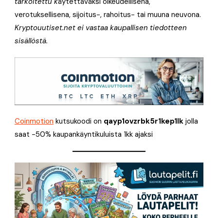
tarkoitettu k
äytettäväksi oikeudellisena,
verotuksellisena, sijoitus-, rahoitus- tai muuna neuvona.
Kryptouutiset.net ei vastaa kaupallisen tiedotteen
sisällöstä.
Coinmotion
kutsukoodi on
qayp1ovzrbk5r1kep1lk
jolla
saat -50% kaupankäyntikuluista 1kk ajaksi