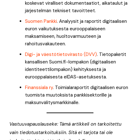
koskevat viralliset dokumentaatiot, aikataulut ja
järjestelmän tekniset tavoitteet.
Suomen Pankki
. Analyysit ja raportit digitaalisen
euron vaikutuksesta eurooppalaiseen
maksamiseen, huoltovarmuuteen ja
rahoitusvakauteen.
Digi- ja väestötietovirasto (DVV)
. Tietopaketit
kansallisen Suomi.fi-lompakon (digitaalisen
identiteettilompakon) kehityksestä ja
eurooppalaisesta eIDAS-asetuksesta.
Finanssiala ry
. Toimialaraportit digitaalisen euron
tuomista muutoksista pankkisektorille ja
maksunvälitysmarkkinalle.
Vastuuvapauslauseke: Tämä artikkeli on tarkoitettu
vain tiedotustarkoituksiin. Sitä ei tarjota tai ole