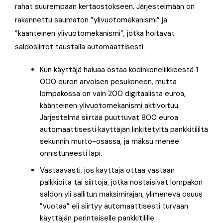
rahat suurempaan kertaostokseen. Järjestelmään on
rakennettu saumaton ”ylivuotomekanismi” ja
”käänteinen ylivuotomekanismi”, jotka hoitavat
saldosiirrot taustalla automaattisesti
.
Kun käyttäjä haluaa ostaa kodinkoneliikkeestä 1
000 euron arvoisen pesukoneen, mutta
lompakossa on vain 200 digitaalista euroa,
käänteinen ylivuotomekanismi aktivoituu.
Järjestelmä siirtää puuttuvat 800 euroa
automaattisesti käyttäjän linkitetyltä pankkitililtä
sekunnin murto-osassa, ja maksu menee
onnistuneesti läpi.
Vastaavasti, jos käyttäjä ottaa vastaan
palkkioita tai siirtoja, jotka nostaisivat lompakon
saldon yli sallitun maksimirajan, ylimenevä osuus
”vuotaa” eli siirtyy automaattisesti turvaan
käyttäjän perinteiselle pankkitilille.