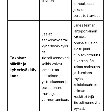
pilveen
.
lompakossa,
joka on
palautettavissa.
Järjestelmän
laitepohjainen
Laajat
offline-
sähkökatkot tai
ominaisuus on
kyberhyökkäyks
luotu juuri
et
huoltovarmuutt
Tekniset
tietoliikenneverk
a varten
. Se
häiriöt ja
koihin voivat
takaa maksujen
kyberhyökkäy
lamauttaa
jatkumisen
kset
sähköisen
myös
yhteiskunnan ja
kriisiolosuhteiss
estää online-
a ilman
maksujen
keskitettyjä
varmentamisen
.
tietoliikenneyht
eyksiä
.