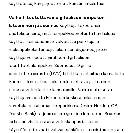
käyttöönsä, kun järjestelmä aikanaan julkaistaan.
Vaihe 1: Luotettavan digitaalisen lompakon
lataaminen ja asennus
Käyttäjä tekee ensin
päätöksen siitä, mitä lompakkosovellusta hän haluaa
käyttää. Lainsäädäntö velvoittaa pankkeja ja
maksupalveluntarjoajia jakamaan digieuroa, joten
käyttäjä voi ladata virallisen digitaalisen
identiteettilompakon
. Suomessa Digi- ja
väestötietovirasto (DVV) kehittää parhaillaan kansallista
Suomi.fi-lompakkoa, joka on luotettava ja ilmainen
perussovellus kaikille kansalaisille
. Vaihtoehtoisesti
käyttäjä voi valita Euroopan keskuspankin oman
sovelluksen tai oman liikepankkinsa (esim. Nordea, OP,
Danske Bank) tarjoaman integroidun lompakon
. Sovellus
ladataan virallisesta sovelluskaupasta, ja sen
käyttöönotto vaatii vahvan sähköisen tunnistautumisen.