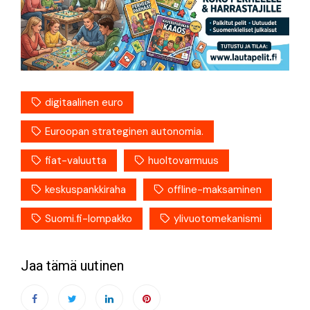
digitaalinen euro
Euroopan strateginen autonomia.
fiat-valuutta
huoltovarmuus
keskuspankkiraha
offline-maksaminen
Suomi.fi-lompakko
ylivuotomekanismi
Jaa tämä uutinen