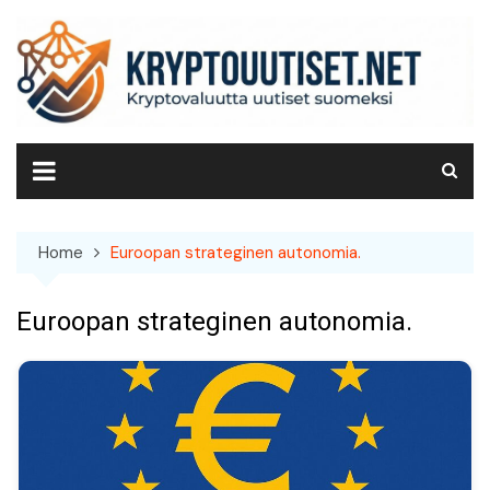
Skip
to
content
Home
Euroopan strateginen autonomia.
Euroopan strateginen autonomia.