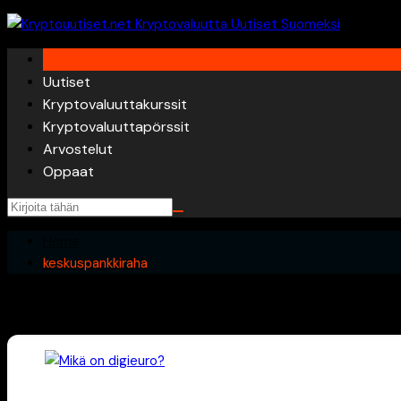
Skip
to
content
Uutiset
Kryptovaluuttakurssit
Kryptovaluuttapörssit
Arvostelut
Oppaat
Home
keskuspankkiraha
keskuspankkiraha