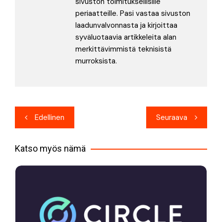
sivuston toimituksellisille
periaatteille. Pasi vastaa sivuston
laadunvalvonnasta ja kirjoittaa
syväluotaavia artikkeleita alan
merkittävimmistä teknisistä
murroksista.
Artikkelien
Edellinen
Seuraava
selaus
Katso myös nämä