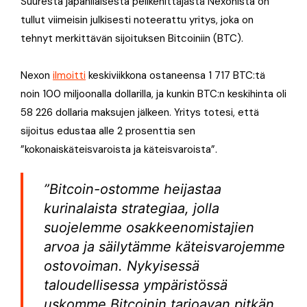
Suuresta japanilaisesta pelikehittäjästä Nexonista on
tullut viimeisin julkisesti noteerattu yritys, joka on
tehnyt merkittävän sijoituksen Bitcoiniin (BTC).
Nexon
ilmoitti
keskiviikkona ostaneensa 1 717 BTC:tä
noin 100 miljoonalla dollarilla, ja kunkin BTC:n keskihinta oli
58 226 dollaria maksujen jälkeen. Yritys totesi, että
sijoitus edustaa alle 2 prosenttia sen
”kokonaiskäteisvaroista ja käteisvaroista”.
”Bitcoin-ostomme heijastaa
kurinalaista strategiaa, jolla
suojelemme osakkeenomistajien
arvoa ja säilytämme käteisvarojemme
ostovoiman. Nykyisessä
taloudellisessa ympäristössä
uskomme Bitcoinin tarjoavan pitkän