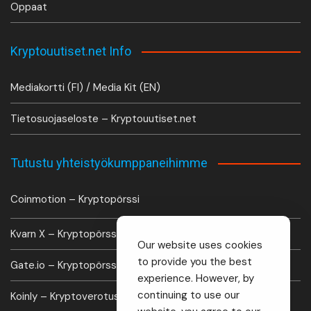
Oppaat
Kryptouutiset.net Info
Mediakortti (FI) / Media Kit (EN)
Tietosuojaseloste – Kryptouutiset.net
Tutustu yhteistyökumppaneihimme
Coinmotion – Kryptopörssi
Kvarn X – Kryptopörssi
Our website uses cookies
to provide you the best
Gate.io – Kryptopörssi
experience. However, by
continuing to use our
Koinly – Kryptoverotus laskuri