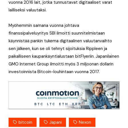
vuonna 2016 lait, jotka tunnustavat digitaaliset varat
lailliseksi valuutaksi.
Myöhemmin samana vuonna johtava
finanssipalveluyritys SBI ilmoitti suunnitelmistaan
käynnistää pankin tukema digitaalinen valuutanvaihto
sen jälkeen, kun se oli tehnyt sijoituksia Rippleen ja
paikalliseen kaupankäyntialustaan bitFlyeriin. Japanilainen
GMO Internet Group ilmoitti myös 3 miljoonan dollarin
investoinnista Bitcoin-louhintaan vuonna 2017.
bitcoin
Japani
Nexon