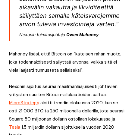
aikavälin vakautta ja likviditeettiä
säilyttäen samalla käteisvarojemme
arvon tulevia investointeja varten.”
Nexonin toimitusjohtaja
Owen Mahoney
Mahoney lisäsi, että Bitcoin on ”käteisen rahan muoto,
joka todennäköisesti säilyttää arvonsa, vaikka sitä ei
vielä laajasti tunnusteta sellaiseksi”.
Nexonin sijoitus seuraa maailmanlaajuisesti johtavien
yritysten suurten Bitcoin-allokaatioiden aaltoa:
MicroStrategy
aloitti trendin elokuussa 2020, kun se
osti 21 000 BTC:tä 250 miljoonalla dollarilla, jota seurasi
Square 50 miljoonan dollarin ostollaan lokakuussa ja
Tesla
1,5 miljardin dollarin sijoituksella vuoden 2020