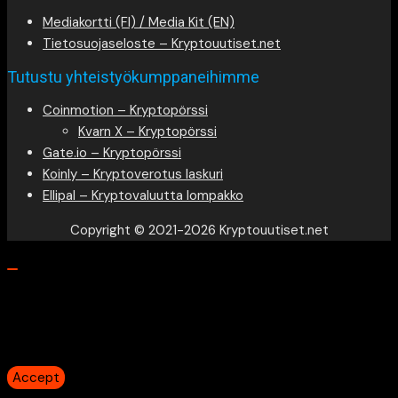
Mediakortti (FI) / Media Kit (EN)
Tietosuojaseloste – Kryptouutiset.net
Tutustu yhteistyökumppaneihimme
Coinmotion – Kryptopörssi
Kvarn X – Kryptopörssi
Gate.io – Kryptopörssi
Koinly – Kryptoverotus laskuri
Ellipal – Kryptovaluutta lompakko
Copyright © 2021-2026 Kryptouutiset.net
Our website uses cookies to provide you the best
experience. However, by continuing to use our website, you
agree to our use of cookies.
Accept