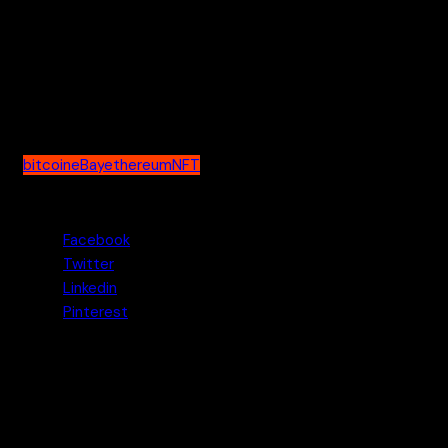
NFT-maksujen osalta tämä olisi suurin debyytti, jos eBay
jatkaa sitä, sillä se käytännössä integroisi Ethereum-
lohkoketjun eBayn alustaan.
bitcoin
eBay
ethereum
NFT
Jaa tämä uutinen
Facebook
Twitter
Linkedin
Pinterest
Pasi