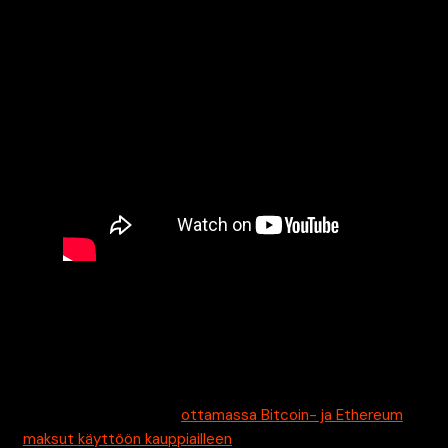
Iannone sanoi myös, että yhtiö tutkii mahdollisuuksia,
miten NFT-myynti voitaisiin mahdollistaa eBayn alustalla.
Tämä on seurausta Bitcoinin lisäämisestä
maksujärjestelmään sen aiemmassa tytäryhtiössä
PayPalissa, joka on nyt
ottamassa Bitcoin- ja Ethereum
maksut käyttöön kauppiailleen
.