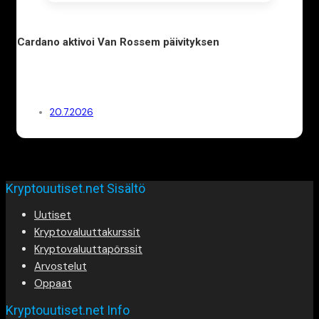
Cardano aktivoi Van Rossem päivityksen
20.7.2026
Kryptouutiset.net Sisältö
Uutiset
Kryptovaluuttakurssit
Kryptovaluuttapörssit
Arvostelut
Oppaat
Kryptouutiset.net Info