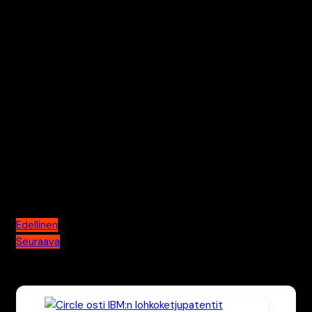
Pasi on Kryptouutiset.net -sivuston perustaja ja
päätoimittaja. Hän perusti sivuston tarpeesta tuoda
suomalaisille puolueetonta ja teknologiaan keskittyvää
tietoa kryptovaluutoista ilman kaupallista "hypeä". Pasi on
toiminut alalla vuodesta 2014, ja hänen pitkä kokemukseen
lohkoketjuteknologiasta luo pohjan sivuston
toimituksellisille periaatteille. Pasi vastaa sivuston
laadunvalvonnasta ja kirjoittaa syväluotaavia artikkeleita
alan merkittävimmistä teknisistä murroksista.
Artikkelien selaus
Edellinen
Seuraava
Katso myös nämä