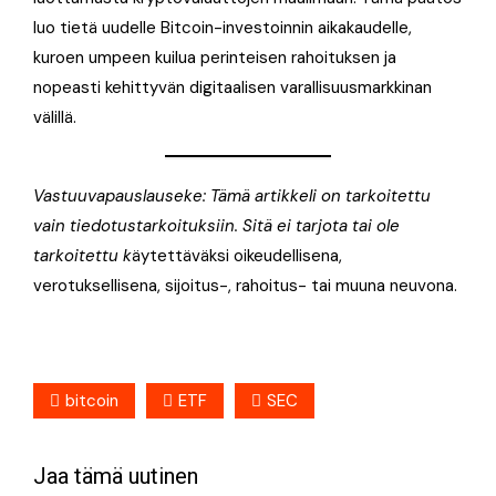
luo tietä uudelle Bitcoin-investoinnin aikakaudelle,
kuroen umpeen kuilua perinteisen rahoituksen ja
nopeasti kehittyvän digitaalisen varallisuusmarkkinan
välillä.
Vastuuvapauslauseke: Tämä artikkeli on tarkoitettu
vain tiedotustarkoituksiin. Sitä ei tarjota tai ole
tarkoitettu k
äytettäväksi oikeudellisena,
verotuksellisena, sijoitus-, rahoitus- tai muuna neuvona.
bitcoin
ETF
SEC
Jaa tämä uutinen