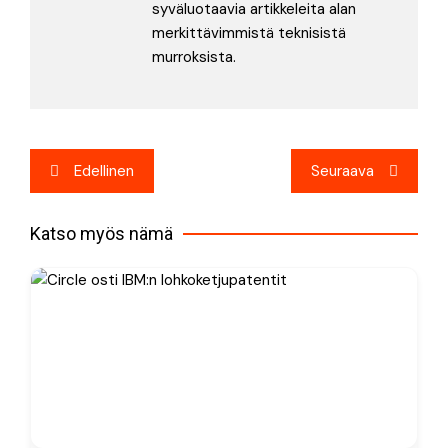
syväluotaavia artikkeleita alan
merkittävimmistä teknisistä
murroksista.
Artikkelien
Edellinen
Seuraava
selaus
Katso myös nämä