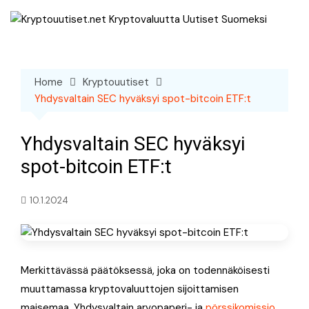
Skip
to
content
Home
Kryptouutiset
Yhdysvaltain SEC hyväksyi spot-bitcoin ETF:t
Yhdysvaltain SEC hyväksyi
spot-bitcoin ETF:t
10.1.2024
Merkittävässä päätöksessä, joka on todennäköisesti
muuttamassa kryptovaluuttojen sijoittamisen
maisemaa, Yhdysvaltain arvopaperi- ja
pörssikomissio