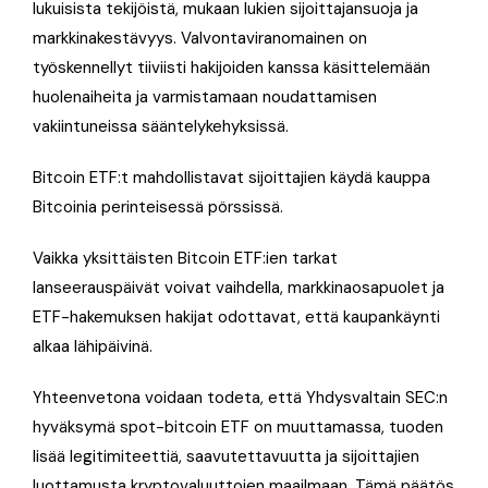
lukuisista tekijöistä, mukaan lukien sijoittajansuoja ja
markkinakestävyys. Valvontaviranomainen on
työskennellyt tiiviisti hakijoiden kanssa käsittelemään
huolenaiheita ja varmistamaan noudattamisen
vakiintuneissa sääntelykehyksissä.
Bitcoin ETF:t mahdollistavat sijoittajien käydä kauppa
Bitcoinia perinteisessä pörssissä.
Vaikka yksittäisten Bitcoin ETF:ien tarkat
lanseerauspäivät voivat vaihdella, markkinaosapuolet ja
ETF-hakemuksen hakijat odottavat, että kaupankäynti
alkaa lähipäivinä.
Yhteenvetona voidaan todeta, että Yhdysvaltain SEC:n
hyväksymä spot-bitcoin ETF on muuttamassa, tuoden
lisää legitimiteettiä, saavutettavuutta ja sijoittajien
luottamusta kryptovaluuttojen maailmaan. Tämä päätös