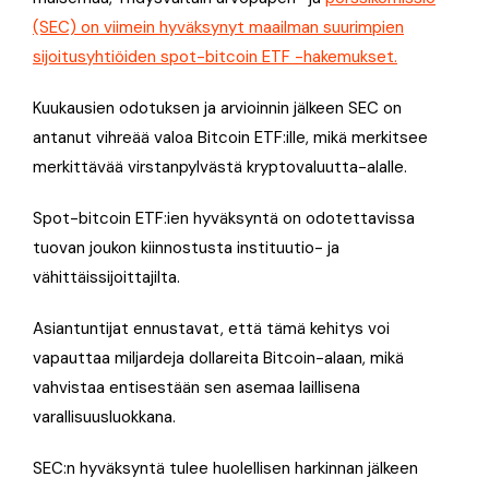
(SEC) on viimein hyväksynyt maailman suurimpien
sijoitusyhtiöiden spot-bitcoin ETF -hakemukset.
Kuukausien odotuksen ja arvioinnin jälkeen SEC on
antanut vihreää valoa Bitcoin ETF:ille, mikä merkitsee
merkittävää virstanpylvästä kryptovaluutta-alalle.
Spot-bitcoin ETF:ien hyväksyntä on odotettavissa
tuovan joukon kiinnostusta instituutio- ja
vähittäissijoittajilta.
Asiantuntijat ennustavat, että tämä kehitys voi
vapauttaa miljardeja dollareita Bitcoin-alaan, mikä
vahvistaa entisestään sen asemaa laillisena
varallisuusluokkana.
SEC:n hyväksyntä tulee huolellisen harkinnan jälkeen