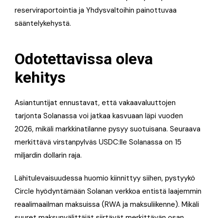
reserviraportointia ja Yhdysvaltoihin painottuvaa
sääntelykehystä.
Odotettavissa oleva
kehitys
Asiantuntijat ennustavat, että vakaavaluuttojen
tarjonta Solanassa voi jatkaa kasvuaan läpi vuoden
2026, mikäli markkinatilanne pysyy suotuisana. Seuraava
merkittävä virstanpylväs USDC:lle Solanassa on 15
miljardin dollarin raja.
Lähitulevaisuudessa huomio kiinnittyy siihen, pystyykö
Circle hyödyntämään Solanan verkkoa entistä laajemmin
reaalimaailman maksuissa (RWA ja maksuliikenne). Mikäli
suuret maksunvälittäjät siirtävät merkittävän osan