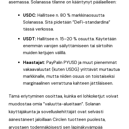
asemassa. Solanassa tilanne on kääntynyt päälaelleen:
USDC:
Hallitsee n. 80 % markkinaosuutta
Solanassa. Sitä pidetään ”DeFi-standardina”
tässä verkossa.
USDT:
Hallitsee n. 15–20 % osuutta. Käytetään
enemmän varojen säilyttämiseen tai siirtoihin
muiden ketjujen välillä.
Haastajat:
PayPalin PYUSD ja muut pienemmät
vakaavaluutat (kuten USDG) yrittävät murtautua
markkinalle, mutta niiden osuus on toistaiseksi
marginaalinen verrattuna kahteen jättiläiseen.
Tämä eriytyminen osoittaa, kuinka eri lohkoketjut voivat
muodostaa omia ”valuutta-alueitaan”. Solanan
käyttäjäkunta ja sovelluskehittäjät ovat selvästi
äänestäneet jaloillaan Circlen tuotteen puolesta,
arvostaen todennäköisesti sen läpinäkyvämpää