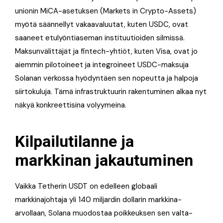
unionin MiCA-asetuksen (Markets in Crypto-Assets)
myötä säännellyt vakaavaluutat, kuten USDC, ovat
saaneet etulyöntiaseman instituutioiden silmissä.
Maksunvälittäjät ja fintech-yhtiöt, kuten Visa, ovat jo
aiemmin pilotoineet ja integroineet USDC-maksuja
Solanan verkossa hyödyntäen sen nopeutta ja halpoja
siirtokuluja. Tämä infrastruktuurin rakentuminen alkaa nyt
näkyä konkreettisina volyymeina.
Kilpailutilanne ja
markkinan jakautuminen
Vaikka Tetherin USDT on edelleen globaali
markkinajohtaja yli 140 miljardin dollarin markkina-
arvollaan, Solana muodostaa poikkeuksen sen valta-