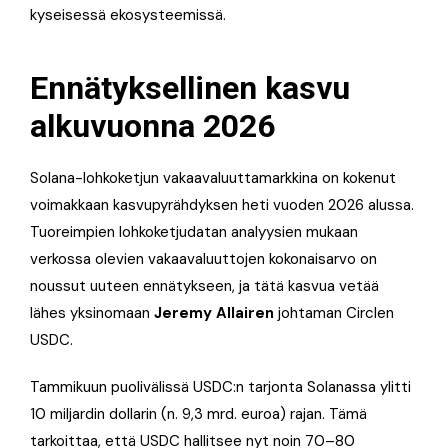
kyseisessä ekosysteemissä.
Ennätyksellinen kasvu
alkuvuonna 2026
Solana-lohkoketjun vakaavaluuttamarkkina on kokenut
voimakkaan kasvupyrähdyksen heti vuoden 2026 alussa.
Tuoreimpien lohkoketjudatan analyysien mukaan
verkossa olevien vakaavaluuttojen kokonaisarvo on
noussut uuteen ennätykseen, ja tätä kasvua vetää
lähes yksinomaan
Jeremy Allairen
johtaman Circlen
USDC.
Tammikuun puolivälissä USDC:n tarjonta Solanassa ylitti
10 miljardin dollarin (n. 9,3 mrd. euroa) rajan. Tämä
tarkoittaa, että USDC hallitsee nyt noin 70–80