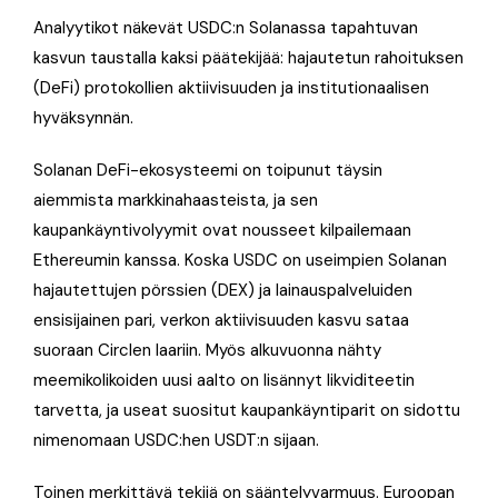
Analyytikot näkevät USDC:n Solanassa tapahtuvan
kasvun taustalla kaksi päätekijää: hajautetun rahoituksen
(DeFi) protokollien aktiivisuuden ja institutionaalisen
hyväksynnän.
Solanan DeFi-ekosysteemi on toipunut täysin
aiemmista markkinahaasteista, ja sen
kaupankäyntivolyymit ovat nousseet kilpailemaan
Ethereumin kanssa. Koska USDC on useimpien Solanan
hajautettujen pörssien (DEX) ja lainauspalveluiden
ensisijainen pari, verkon aktiivisuuden kasvu sataa
suoraan Circlen laariin. Myös alkuvuonna nähty
meemikolikoiden uusi aalto on lisännyt likviditeetin
tarvetta, ja useat suositut kaupankäyntiparit on sidottu
nimenomaan USDC:hen USDT:n sijaan.
Toinen merkittävä tekijä on sääntelyvarmuus. Euroopan