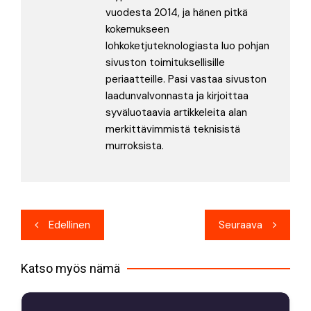
vuodesta 2014, ja hänen pitkä
kokemukseen
lohkoketjuteknologiasta luo pohjan
sivuston toimituksellisille
periaatteille. Pasi vastaa sivuston
laadunvalvonnasta ja kirjoittaa
syväluotaavia artikkeleita alan
merkittävimmistä teknisistä
murroksista.
Artikkelien
Edellinen
Seuraava
selaus
Katso myös nämä