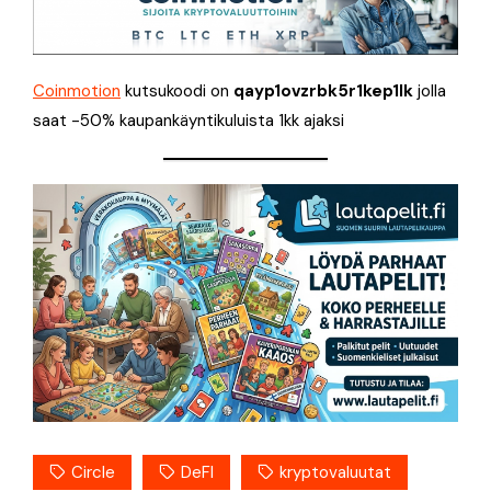
Coinmotion
kutsukoodi on
qayp1ovzrbk5r1kep1lk
jolla
saat -50% kaupankäyntikuluista 1kk ajaksi
Circle
DeFI
kryptovaluutat