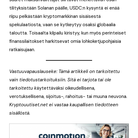
tilityksistään Solanan päälle, USDC:n kysyntä ei enää
riipu pelkästään kryptomarkkinan sisäisestä
spekulaatiosta, vaan se kytkeytyy osaksi globaalia
taloutta. Toisaalta kilpailu kiristyy, kun myös perinteiset
finanssilaitokset harkitsevat omia lohkoketjupohjaisia
ratkaisujaan.
Vastuuvapauslauseke: Tämä artikkeli on tarkoitettu
vain tiedotustarkoituksiin. Sitä ei tarjota tai ole
tarkoitettu k
äytettäväksi oikeudellisena,
verotuksellisena, sijoitus-, rahoitus- tai muuna neuvona.
Kryptouutiset.net ei vastaa kaupallisen tiedotteen
sisällöstä.