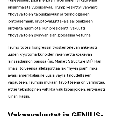
Puheessaan, joka merkitsi myös hänen virkautensa
ensimmäistä vuosipäivää, Trump keskittyi vahvasti
Yhdysvaltojen talouskasvuun ja teknologiseen
johtoasemaan. Kryptovaluutta-ala sai osakseen
erityistä huomiota, kun presidentti vakuutti
Yhdysvaltojen pysyvän alan globaalina veturina.
Trump totesi kongressin työskentelevän ahkerasti
uuden kryptomarkkinoiden rakennetta koskevan
lainsäädännön parissa (ns. Market Structure Bill). Hän
ilmaisi toiveensa allekirjoittaa laki ”hyvin pian”, mikä
avaisi amerikkalaisille uusia väyliä taloudelliseen
vapauteen. Trumpin mukaan tavoitteena on varmistaa,
ettei teknologinen valtikka valu kilpailijoiden, erityisesti
Kiinan, käsiin.
Vakaavaluutat ja GENIUS-