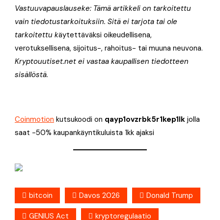
Vastuuvapauslauseke: Tämä artikkeli on tarkoitettu
vain tiedotustarkoituksiin. Sitä ei tarjota tai ole
tarkoitettu k
äytettäväksi oikeudellisena,
verotuksellisena, sijoitus-, rahoitus- tai muuna neuvona.
Kryptouutiset.net ei vastaa kaupallisen tiedotteen
sisällöstä.
Coinmotion
kutsukoodi on
qayp1ovzrbk5r1kep1lk
jolla
saat -50% kaupankäyntikuluista 1kk ajaksi
bitcoin
Davos 2026
Donald Trump
GENIUS Act
kryptoregulaatio