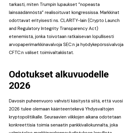
tarkasti, miten Trumpin lupaukset ”nopeasta
lainsäädännöstä” realisoituvat kongressissa. Markkinat
odottavat erityisesti ns. CLARITY-lain (Crypto Launch
and Regulatory Integrity Transparency Act)
etenemistä, jonka toivotaan ratkaisevan lopullisesti
arvopaperimarkkinavalvoja SEC:n ja hyödykepörssivalvoja
CFTC:n väliset toimivaltakiistat.
Odotukset alkuvuodelle
2026
Davosin puheenvuoro vahvisti käsitystä siitä, että vuosi
2026 tulee olemaan käänteentekevä Yhdysvaltojen
kryptopolitiikalle. Seuraavien viikkojen aikana odotetaan
konkreettisia toimia senaatin pankkivaliokunnalta, joka
valmistelee markkinarakenneuludistuksen lopullista