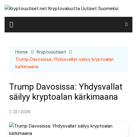
Skip
to
content
Home
Kryptouutiset
Trump Davosissa: Yhdysvallat säilyy kryptoalan
kärkimaana
Trump Davosissa: Yhdysvallat
säilyy kryptoalan kärkimaana
22.1.2026