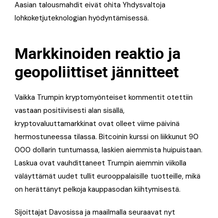
Aasian talousmahdit eivät ohita Yhdysvaltoja
lohkoketjuteknologian hyödyntämisessä.
Markkinoiden reaktio ja
geopoliittiset jännitteet
Vaikka Trumpin kryptomyönteiset kommentit otettiin
vastaan positiivisesti alan sisällä,
kryptovaluuttamarkkinat ovat olleet viime päivinä
hermostuneessa tilassa. Bitcoinin kurssi on liikkunut 90
000 dollarin tuntumassa, laskien aiemmista huipuistaan.
Laskua ovat vauhdittaneet Trumpin aiemmin viikolla
väläyttämät uudet tullit eurooppalaisille tuotteille, mikä
on herättänyt pelkoja kauppasodan kiihtymisestä.
Sijoittajat Davosissa ja maailmalla seuraavat nyt