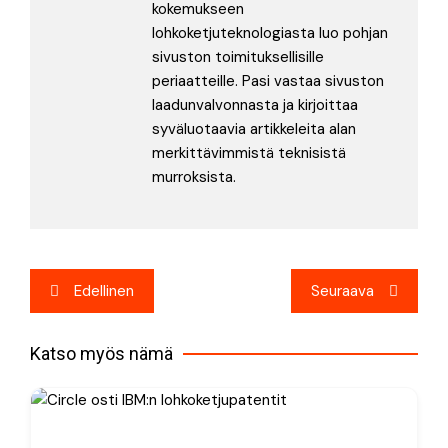
kokemukseen
lohkoketjuteknologiasta luo pohjan
sivuston toimituksellisille
periaatteille. Pasi vastaa sivuston
laadunvalvonnasta ja kirjoittaa
syväluotaavia artikkeleita alan
merkittävimmistä teknisistä
murroksista.
Artikkelien
Edellinen
Seuraava
selaus
Katso myös nämä