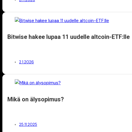
Bitwise hakee lupaa 11 uudelle altcoin-ETF:lle
2.1.2026
Mikä on älysopimus?
25.11.2025