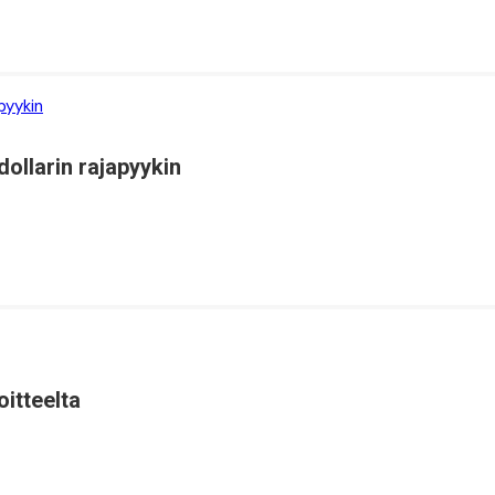
dollarin rajapyykin
itteelta