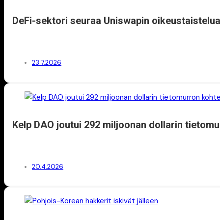
DeFi-sektori seuraa Uniswapin oikeustaistelu
23.7.2026
Kelp DAO joutui 292 miljoonan dollarin tietom
20.4.2026