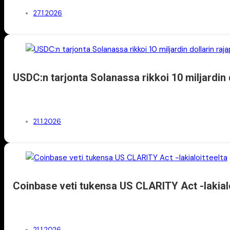
27.1.2026
USDC:n tarjonta Solanassa rikkoi 10 miljardin 
21.1.2026
Coinbase veti tukensa US CLARITY Act -lakialo
21.1.2026