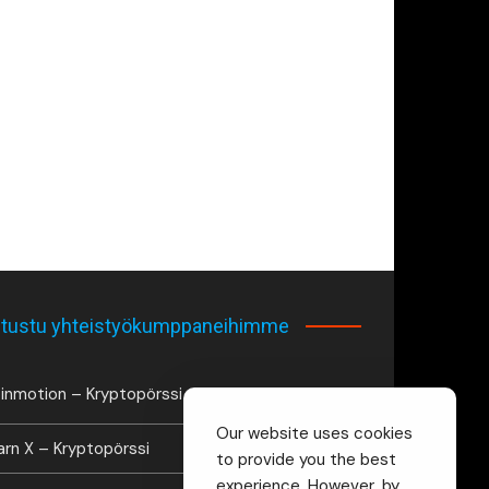
tustu yhteistyökumppaneihimme
inmotion – Kryptopörssi
Our website uses cookies
arn X – Kryptopörssi
to provide you the best
experience. However, by