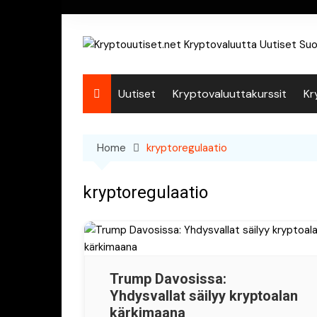
Skip
to
content
Uutiset
Kryptovaluuttakurssit
Kr
Home
kryptoregulaatio
kryptoregulaatio
Trump Davosissa:
Yhdysvallat säilyy kryptoalan
kärkimaana