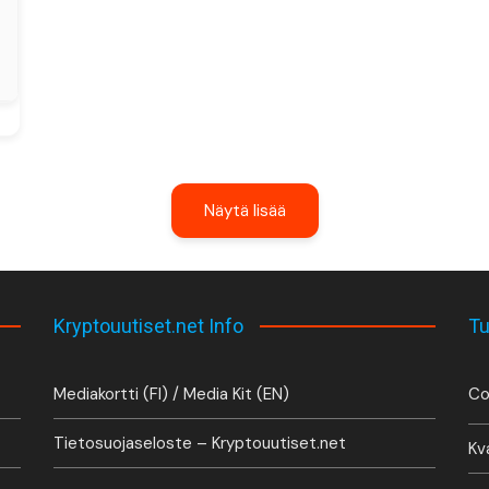
Näytä lisää
Kryptouutiset.net Info
Tu
Mediakortti (FI) / Media Kit (EN)
Co
Tietosuojaseloste – Kryptouutiset.net
Kv