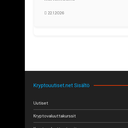
22.1.2026
Kryptouutiset.net Sisältö
Uutiset
Kryptovaluuttakurssit