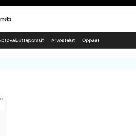
yptovaluuttapörssit
Arvostelut
Oppaat