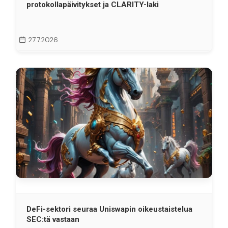
protokollapäivitykset ja CLARITY-laki
27.7.2026
DeFi-sektori seuraa Uniswapin oikeustaistelua
SEC:tä vastaan