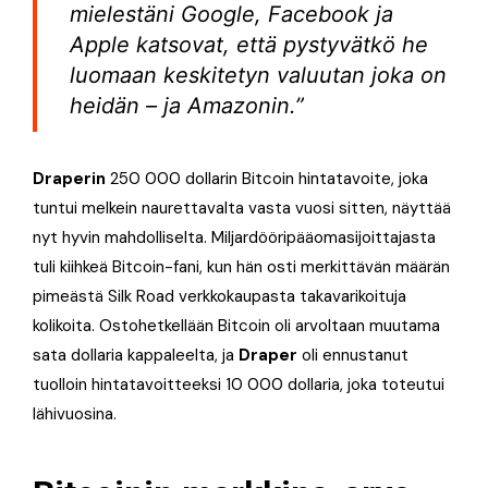
mielestäni Google, Facebook ja
Apple katsovat, että pystyvätkö he
luomaan keskitetyn valuutan joka on
heidän – ja Amazonin.”
Draperin
250 000 dollarin Bitcoin hintatavoite, joka
tuntui melkein naurettavalta vasta vuosi sitten, näyttää
nyt hyvin mahdolliselta. Miljardööripääomasijoittajasta
tuli kiihkeä Bitcoin-fani, kun hän osti merkittävän määrän
pimeästä Silk Road verkkokaupasta takavarikoituja
kolikoita. Ostohetkellään Bitcoin oli arvoltaan muutama
sata dollaria kappaleelta, ja
Draper
oli ennustanut
tuolloin hintatavoitteeksi 10 000 dollaria, joka toteutui
lähivuosina.