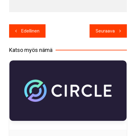
Artikkelien
Edellinen
Seuraava
selaus
Katso myös nämä