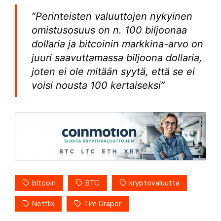
”Perinteisten valuuttojen nykyinen
omistusosuus on n. 100 biljoonaa
dollaria ja bitcoinin markkina-arvo on
juuri saavuttamassa biljoona dollaria,
joten ei ole mitään syytä, että se ei
voisi nousta 100 kertaiseksi”
bitcoin
BTC
kryptovaluutta
Netflix
Tim Draper