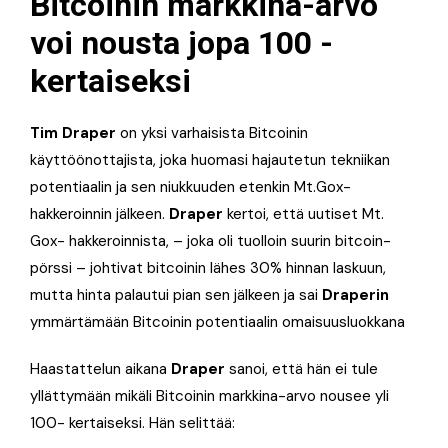
Bitcoinin markkina-arvo
voi nousta jopa 100 -
kertaiseksi
Tim Draper
on yksi varhaisista Bitcoinin
käyttöönottajista, joka huomasi hajautetun tekniikan
potentiaalin ja sen niukkuuden etenkin Mt.Gox-
hakkeroinnin jälkeen.
Draper
kertoi, että uutiset Mt.
Gox- hakkeroinnista, – joka oli tuolloin suurin bitcoin-
pörssi – johtivat bitcoinin lähes 30% hinnan laskuun,
mutta hinta palautui pian sen jälkeen ja sai
Draperin
ymmärtämään Bitcoinin potentiaalin omaisuusluokkana
Haastattelun aikana
Draper
sanoi, että hän ei tule
yllättymään mikäli Bitcoinin markkina-arvo nousee yli
100- kertaiseksi. Hän selittää: