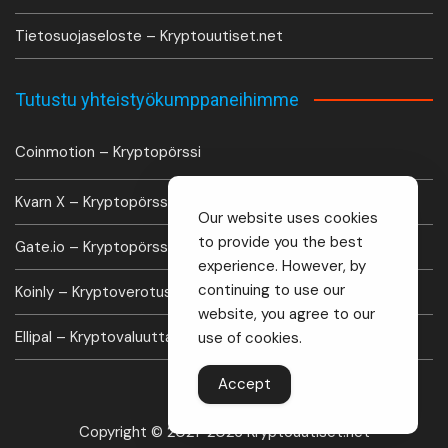
Tietosuojaseloste – Kryptouutiset.net
Tutustu yhteistyökumppaneihimme
Coinmotion – Kryptopörssi
Kvarn X – Kryptopörssi
Our website uses cookies
to provide you the best
Gate.io – Kryptopörssi
experience. However, by
continuing to use our
Koinly – Kryptoverotus laskuri
website, you agree to our
Ellipal – Kryptovaluutta lompakko
use of cookies.
Accept
Copyright © 2021-2026 Kryptouutiset.net