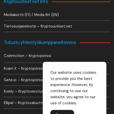
Kryptouutiset.net Info
Mediakortti (FI) / Media Kit (EN)
Tietosuojaseloste – Kryptouutiset.net
Tutustu yhteistyökumppaneihimme
Coinmotion – Kryptopörssi
Kvarn X – Kryptopörssi
Our website uses cookies
to provide you the best
Gate.io – Kryptopörssi
experience. However, by
continuing to use our
Koinly – Kryptoverotus laskuri
website, you agree to our
Ellipal – Kryptovaluutta lompakko
use of cookies.