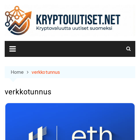
Skip
to
content
Home
verkkotunnus
verkkotunnus