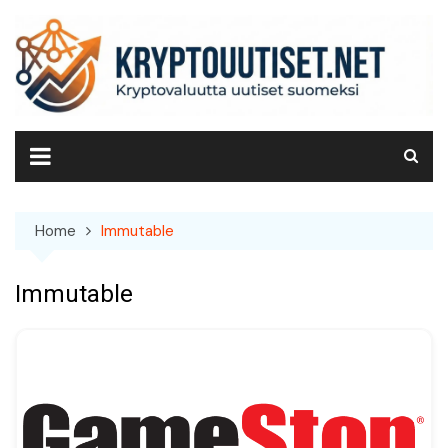
Skip
to
content
Home
Immutable
Immutable