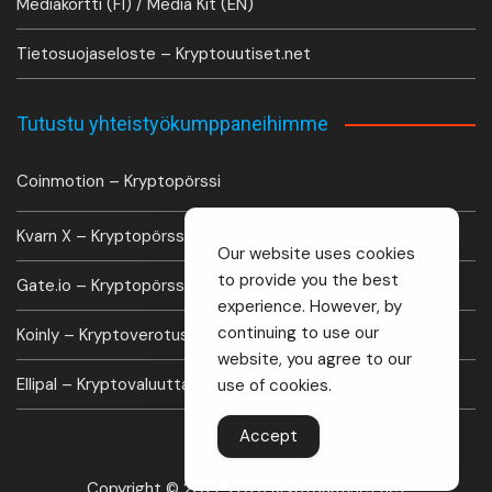
Mediakortti (FI) / Media Kit (EN)
Tietosuojaseloste – Kryptouutiset.net
Tutustu yhteistyökumppaneihimme
Coinmotion – Kryptopörssi
Kvarn X – Kryptopörssi
Our website uses cookies
to provide you the best
Gate.io – Kryptopörssi
experience. However, by
continuing to use our
Koinly – Kryptoverotus laskuri
website, you agree to our
Ellipal – Kryptovaluutta lompakko
use of cookies.
Accept
Copyright © 2021-2026 Kryptouutiset.net