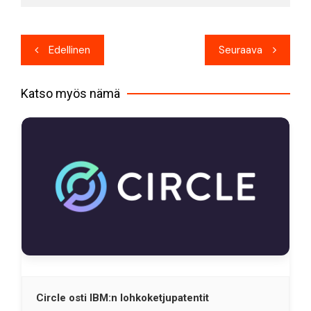
Artikkelien
Edellinen
Seuraava
selaus
Katso myös nämä
Circle osti IBM:n lohkoketjupatentit