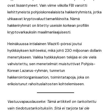
ovat lisääntyneet. Vain viime viikolla FBI varoitti
kehittyneistä pohjoiskorealaisista hakkeriryhmistä, jotka
uhkaavat kryptovaluuttamarkkinoita. Nämä
hakkeriryhmät on liitetty useisiin korkean profiilin
kryptovarkauksiin maailmanlaajuisesti.
Heinäkuussa intialainen WazirX-pörssi joutui
hyökkäyksen kohteeksi, mikä johti 230 miljoonan dollarin
menetykseen. Vaikka hyökkäyksen tekijää ei ole vielä
vahvistettu, sen menetelmät muistuttivat Pohjois-
Korean Lazarus-ryhmän, tunnetun
hakkerointiorganisaation, toimintatapoja, joka on
erikoistunut rahoituslaitosten kohtelemiseen.
Vastuuvapauslauseke: Tämä artikkeli on tarkoitettu
vain tiedotustarkoituksiin. Sitä ei tarjota tai ole