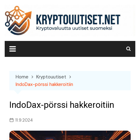
Skip
to
content
Home
Kryptouutiset
IndoDax-pörssi hakkeroitiin
IndoDax-pörssi hakkeroitiin
11.9.2024