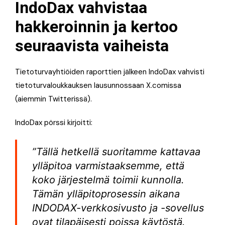
IndoDax vahvistaa
hakkeroinnin ja kertoo
seuraavista vaiheista
Tietoturvayhtiöiden raporttien jälkeen IndoDax vahvisti
tietoturvaloukkauksen lausunnossaan X.comissa
(aiemmin Twitterissä).
IndoDax pörssi kirjoitti:
”Tällä hetkellä suoritamme kattavaa
ylläpitoa varmistaaksemme, että
koko järjestelmä toimii kunnolla.
Tämän ylläpitoprosessin aikana
INDODAX-verkkosivusto ja -sovellus
ovat tilapäisesti poissa käytöstä.