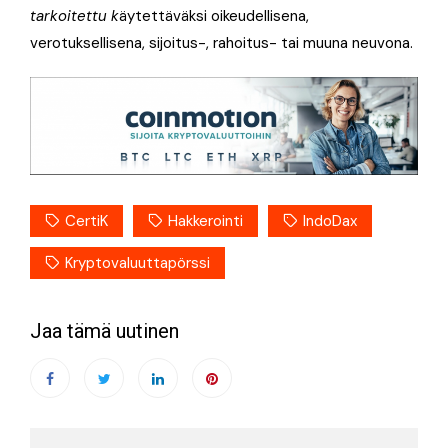
tarkoitettu k
äytettäväksi oikeudellisena,
verotuksellisena, sijoitus-, rahoitus- tai muuna neuvona.
CertiK
Hakkerointi
IndoDax
Kryptovaluuttapörssi
Jaa tämä uutinen