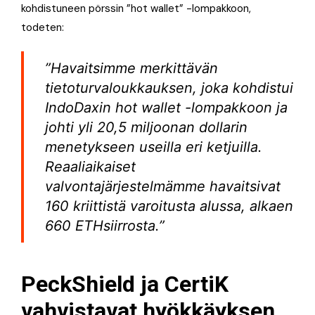
kohdistuneen pörssin ”hot wallet” -lompakkoon,
todeten:
”Havaitsimme merkittävän
tietoturvaloukkauksen, joka kohdistui
IndoDaxin hot wallet -lompakkoon ja
johti yli 20,5 miljoonan dollarin
menetykseen useilla eri ketjuilla.
Reaaliaikaiset
valvontajärjestelmämme havaitsivat
160 kriittistä varoitusta alussa, alkaen
660 ETHsiirrosta.”
PeckShield ja CertiK
vahvistavat hyökkäyksen