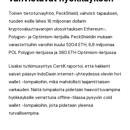
Toinen tietoturvayhtiö, PeckShield, vahvisti tapauksen,
tuoden esille lähes 16 miljoonan dollarin
kryptovaluuttavarojen ulosvirtauksen Ethereum-,
Polygon- ja Optimism-ketjuilla. PeckShieldin mukaan
varastettuihin varoihin kuului 5204 ETH, 6,8 miljoonaa
POL Polygon-ketjussa ja 380 ETH Optimism-ketjussa.
Lisäksi tutkimusyritys CertiK raportoi, että hakkerit
saivat pääsyn IndoDaxin internet-yhteydessä oleviin hot
wallet -lompakoihin, mikä mahdollisti laajamittaisen
varkauden. Näitä lompakoita pidetään haavoittuvampina
hyökkäyksille verrattuna offline-tilassa pysyviin cold
wallet -lompakoihin, joita pidetään yleensä
turvallisempina.