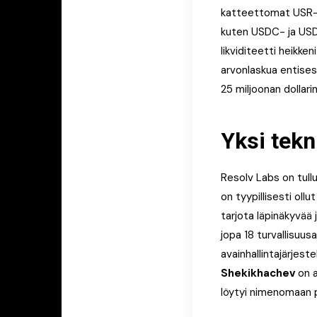
katteettomat USR-va
kuten USDC- ja USD
likviditeetti heikk
arvonlaskua entises
25 miljoonan dollari
Yksi tekn
Resolv Labs on tull
on tyypillisesti ollu
tarjota läpinäkyvää 
jopa 18 turvallisuus
avainhallintajärjest
Shekikhachev
on a
löytyi nimenomaan p