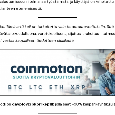
 palautumissuunnitelmansa työstämistä, ja käyttäjiä on kehotett
iä tilanteen etenemisestä.
: Tämä artikkeli on tarkoitettu vain tiedotustarkoituksiin. Sitä e
väksi oikeudellisena, verotuksellisena, sijoitus-, rahoitus- tai m
i vastaa kaupallisen tiedotteen sisällöstä.
odi on
qayp1ovzrbk5r1kep1lk
jolla saat -50% kaupankäyntikuluis