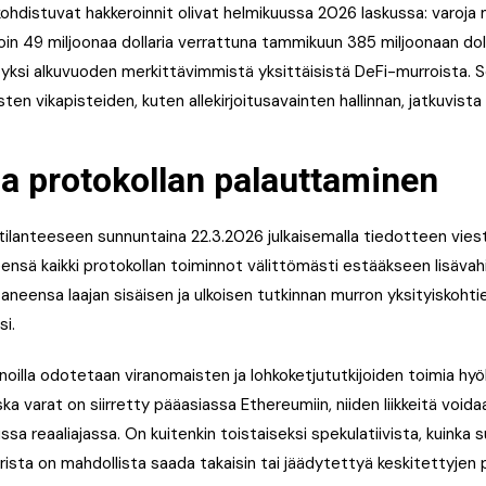
kohdistuvat hakkeroinnit olivat helmikuussa 2026 laskussa: varoja 
oin 49 miljoonaa dollaria verrattuna tammikuun 385 miljoonaan doll
 yksi alkuvuoden merkittävimmistä yksittäisistä DeFi-murroista. 
sten vikapisteiden, kuten allekirjoitusavainten hallinnan, jatkuvista
ja protokollan palauttaminen
tilanteeseen sunnuntaina 22.3.2026 julkaisemalla tiedotteen viesti
eensä kaikki protokollan toiminnot välittömästi estääkseen lisävah
ttaneensa laajan sisäisen ja ulkoisen tutkinnan murron yksityiskohti
si.
inoilla odotetaan viranomaisten ja lohkoketjututkijoiden toimia hy
ska varat on siirretty pääasiassa Ethereumiin, niiden liikkeitä void
ussa reaaliajassa. On kuitenkin toistaiseksi spekulatiivista, kuinka 
arista on mahdollista saada takaisin tai jäädytettyä keskitettyjen