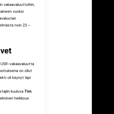
n vakaavaluuttoihin,
aineen vuoksi
aavaluutan
telmästä noin 23 –
ovet
sa USR-vakaavaluutta
rkoituksena on ollut
kti oli käynyt läpi
stajiin kuuluva
Tim
tekninen heikkous