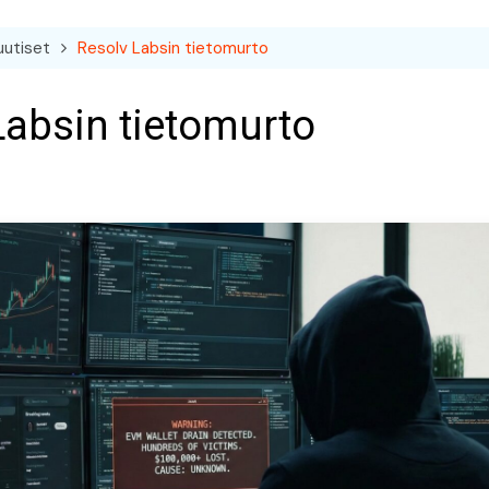
uutiset
Resolv Labsin tietomurto
Labsin tietomurto