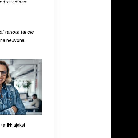
u odottamaan
i tarjota tai ole
uuna neuvona.
ta 1kk ajaksi