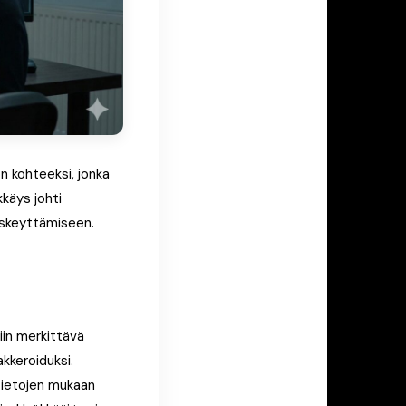
n kohteeksi, jonka
käys johti
eskeyttämiseen.
iin merkittävä
kkeroiduksi.
 tietojen mukaan