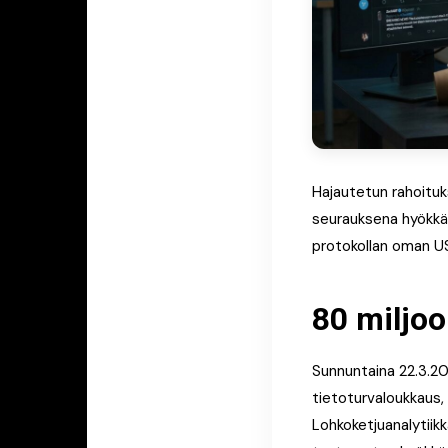
Hajautetun rahoituk
seurauksena hyökkää
protokollan oman U
80 miljoo
Sunnuntaina 22.3.20
tietoturvaloukkaus, 
Lohkoketjuanalytiik