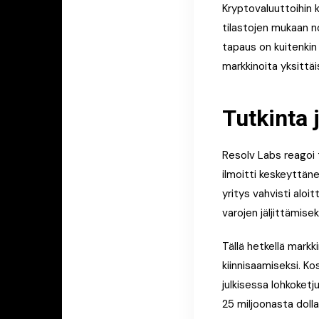
Kryptovaluuttoihin 
tilastojen mukaan n
tapaus on kuitenkin
markkinoita yksittäi
Tutkinta 
Resolv Labs reagoi 
ilmoitti keskeyttän
yritys vahvisti aloi
varojen jäljittämisek
Tällä hetkellä markk
kiinnisaamiseksi. Ko
julkisessa lohkoketj
25 miljoonasta doll