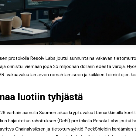
sen protokolla Resolv Labs joutui sunnuntaina vakavan tietomurro
jä onnistui viemään jopa 25 miljoonan dollarin edestä varoja. Hyök
SR-vakaavaluutan arvon romahtamiseen ja kaikkien toimintojen k
naa luotiin tyhjästä
26 varhain aamulla Suomen aikaa kryptovaluuttamarkkinoilla koett
kun hajautetun rahoituksen (DeFi) protokolla Resolv Labs joutui ha
kayritys Chainalysiksen ja tietoturvayhtiö PeckShieldin keräämien