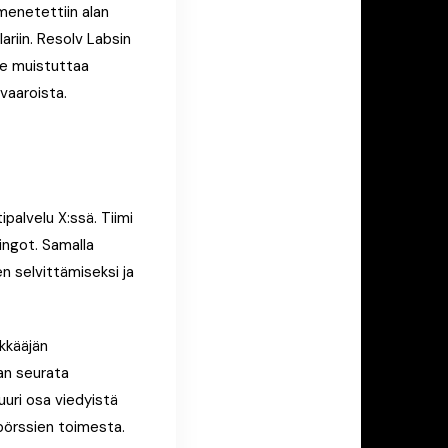
menetettiin alan
ariin. Resolv Labsin
Se muistuttaa
 vaaroista.
palvelu X:ssä. Tiimi
ingot. Samalla
en selvittämiseksi ja
ökkääjän
aan seurata
suuri osa viedyistä
 pörssien toimesta.