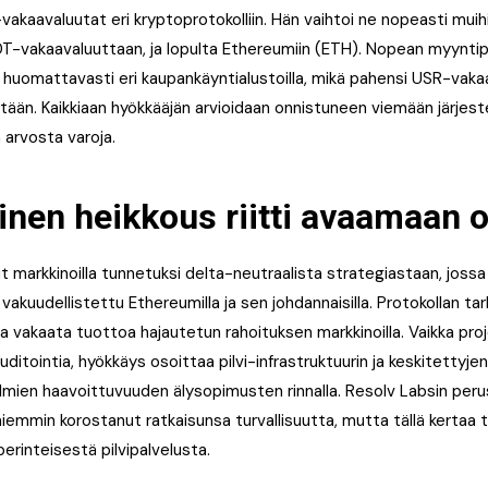
kaavaluutat eri kryptoprotokolliin. Hän vaihtoi ne nopeasti muihi
T-vakaavaluuttaan, ja lopulta Ethereumiin (ETH). Nopean myyntip
eni huomattavasti eri kaupankäyntialustoilla, mikä pahensi USR-vak
tään. Kaikkiaan hyökkääjän arvioidaan onnistuneen viemään järjes
n arvosta varoja.
inen heikkous riitti avaamaan 
ut markkinoilla tunnetuksi delta-neutraalista strategiastaan, jos
t vakuudellistettu Ethereumilla ja sen johdannaisilla. Protokollan ta
ja vakaata tuottoa hajautetun rahoituksen markkinoilla. Vaikka proje
auditointia, hyökkäys osoittaa pilvi-infrastruktuurin ja keskitettyjen
elmien haavoittuvuuden älysopimusten rinnalla. Resolv Labsin peru
iemmin korostanut ratkaisunsa turvallisuutta, mutta tällä kertaa 
erinteisestä pilvipalvelusta.