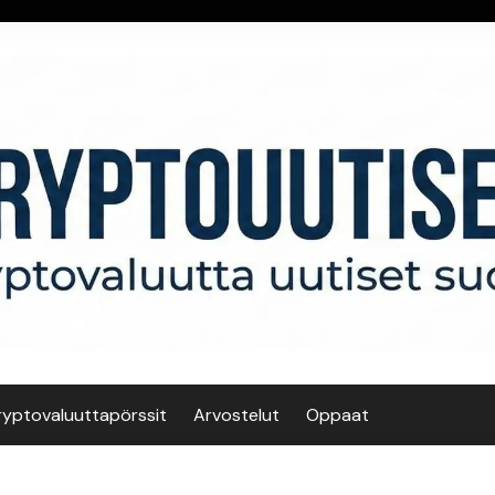
ryptovaluuttapörssit
Arvostelut
Oppaat