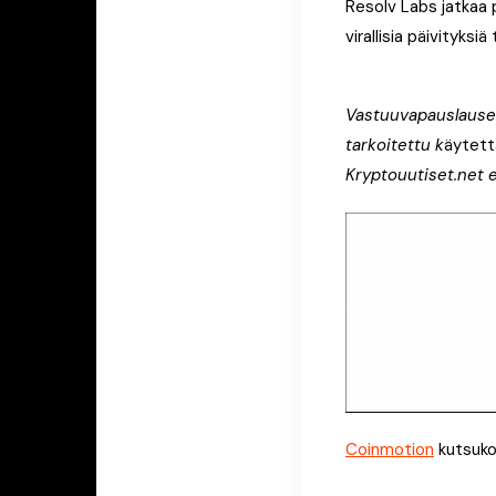
Resolv Labs jatkaa
virallisia päivityks
Vastuuvapauslauseke
tarkoitettu k
äytettä
Kryptouutiset.net e
Coinmotion
kutsuko