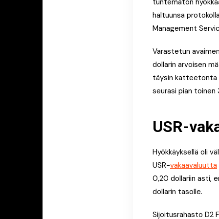
tuntematon hyökkääj
haltuunsa protokoll
Management Servic
Varastetun avaimen 
dollarin arvoisen m
täysin katteetonta 
seurasi pian toinen 
USR-vaka
Hyökkäyksellä oli vä
USR-
vakaavaluutta
0,20 dollariin asti, 
dollarin tasolle.
Sijoitusrahasto D2 