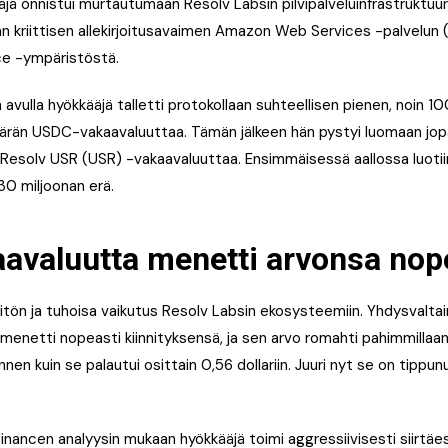
ä onnistui murtautumaan Resolv Labsin pilvipalveluinfrastruktuuri
an kriittisen allekirjoitusavaimen Amazon Web Services -palvelun
e -ympäristöstä.
avulla hyökkääjä talletti protokollaan suhteellisen pienen, noi
äärän USDC-vakaavaluuttaa. Tämän jälkeen hän pystyi luomaan jop
Resolv USR (USR) -vakaavaluuttaa. Ensimmäisessä aallossa luotiin
30 miljoonan erä.
avaluutta menetti arvonsa nop
litön ja tuhoisa vaikutus Resolv Labsin ekosysteemiin. Yhdysvaltain
menetti nopeasti kiinnityksensä, ja sen arvo romahti pahimmillaa
ennen kuin se palautui osittain 0,56 dollariin. Juuri nyt se on tippun
Financen analyysin mukaan hyökkääjä toimi aggressiivisesti siirtä