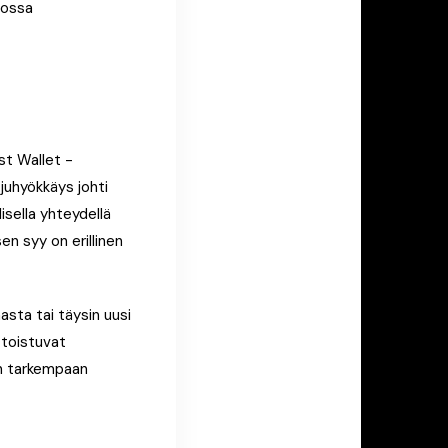
jossa
st Wallet -
juhyökkäys johti
isella yhteydellä
n syy on erillinen
sta tai täysin uusi
 toistuvat
en tarkempaan