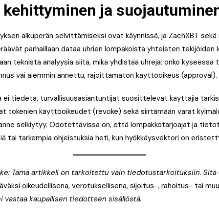
n kehittyminen ja suojautumine
yksen alkuperän selvittämiseksi ovat käynnissä, ja ZachXBT sekä
eräävät parhaillaan dataa uhrien lompakoista yhteisten tekijöiden 
an teknistä analyysia siitä, mikä yhdistää uhreja: onko kyseessä 
jennus vai aiemmin annettu, rajoittamaton käyttöoikeus (approval).
ei tiedetä, turvallisuusasiantuntijat suosittelevat käyttäjiä tarki
t tokenien käyttöoikeudet (revoke) sekä siirtämään varat kylmäl
lanne selkiytyy. Odotettavissa on, että lompakkotarjoajat ja tieto
siä tai tarkempia ohjeistuksia heti, kun hyökkäysvektori on eristett
: Tämä artikkeli on tarkoitettu vain tiedotustarkoituksiin. Sitä e
väksi oikeudellisena, verotuksellisena, sijoitus-, rahoitus- tai m
i vastaa kaupallisen tiedotteen sisällöstä.