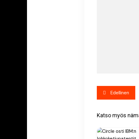
Artikkeli
Edellinen
selaus
Katso myös näm