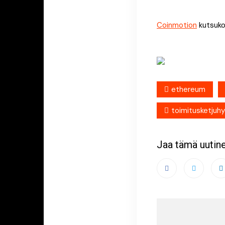
Coinmotion
kutsuko
ethereum
toimitusketjuh
Jaa tämä uutin