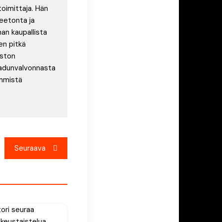
toimittaja. Hän
eetonta ja
an kaupallista
en pitkä
uston
laadunvalvonnasta
immistä
Seuraava