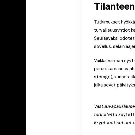
Tilantee
Tutkimukset hyökkä
turvallisuusyhtiöt k
Seuraavaksi odoteta
sovellus, selainlaa
Vaikka varmaa syytä 
peruuttamaan vanha
storage), kunnes ti
julkaisevat päivityk
Vastuuvapauslauseke
tarkoitettu k
äytettä
Kryptouutiset.net e