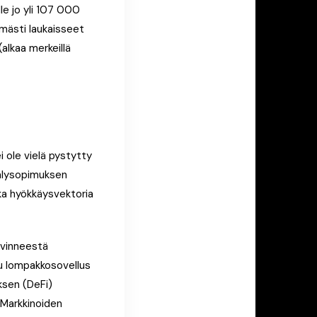
lle jo yli 107 000
tömästi laukaisseet
alkaa merkeillä
i ole vielä pystytty
 älysopimuksen
ska hyökkäysvektoria
levinneestä
tu lompakkosovellus
ksen (DeFi)
. Markkinoiden