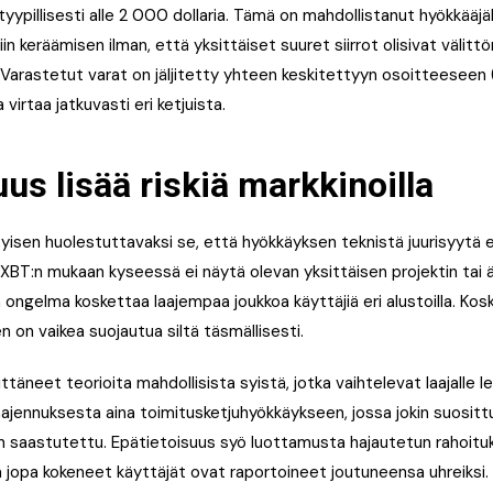
 tyypillisesti alle 2 000 dollaria. Tämä on mahdollistanut hyökkääjä
liin keräämisen ilman, että yksittäiset suuret siirrot olisivat välit
 Varastetut varat on jäljitetty yhteen keskitettyyn osoitteeseen (
virtaa jatkuvasti eri ketjuista.
s lisää riskiä markkinoilla
yisen huolestuttavaksi se, että hyökkäyksen teknistä juurisyytä e
BT:n mukaan kyseessä ei näytä olevan yksittäisen projektin tai
 ongelma koskettaa laajempaa joukkoa käyttäjiä eri alustoilla. Ko
en on vaikea suojautua siltä täsmällisesti.
ttäneet teorioita mahdollisista syistä, jotka vaihtelevat laajalle 
nlaajennuksesta aina toimitusketjuhyökkäykseen, jossa jokin suosit
on saastutettu. Epätietoisuus syö luottamusta hajautetun rahoitu
illä jopa kokeneet käyttäjät ovat raportoineet joutuneensa uhreiksi