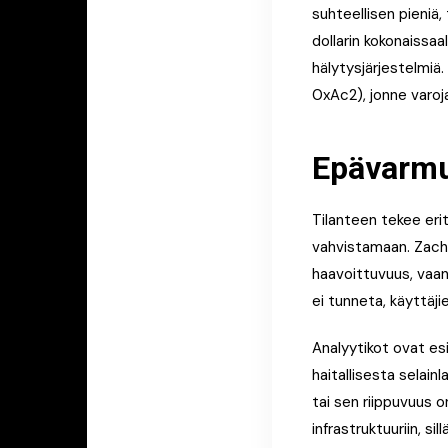
suhteellisen pieniä,
dollarin kokonaissaa
hälytysjärjestelmiä.
0xAc2), jonne varoja 
Epävarmuu
Tilanteen tekee erit
vahvistamaan. ZachX
haavoittuvuus, vaan
ei tunneta, käyttäji
Analyytikot ovat esi
haitallisesta selai
tai sen riippuvuus 
infrastruktuuriin, s