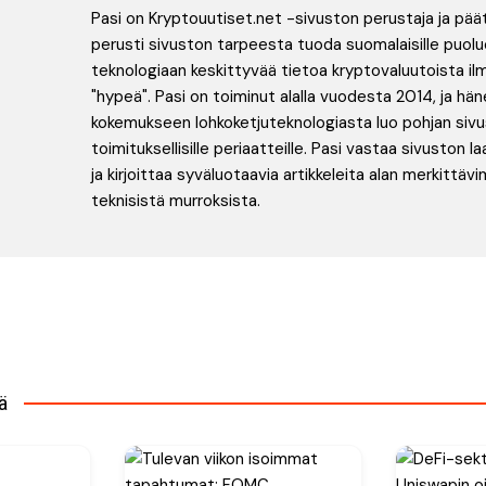
Pasi on Kryptouutiset.net -sivuston perustaja ja pää
perusti sivuston tarpeesta tuoda suomalaisille puolu
teknologiaan keskittyvää tietoa kryptovaluutoista ilm
"hypeä". Pasi on toiminut alalla vuodesta 2014, ja hän
kokemukseen lohkoketjuteknologiasta luo pohjan siv
toimituksellisille periaatteille. Pasi vastaa sivuston 
ja kirjoittaa syväluotaavia artikkeleita alan merkittäv
teknisistä murroksista.
en
ä