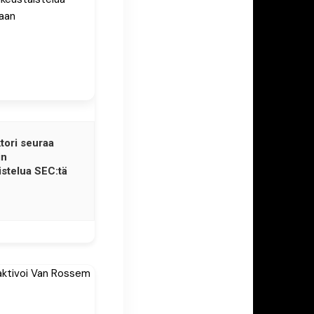
tori seuraa
in
istelua SEC:tä