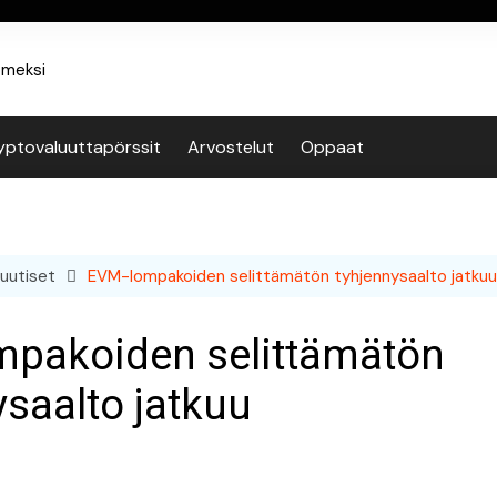
yptovaluuttapörssit
Arvostelut
Oppaat
uutiset
EVM-lompakoiden selittämätön tyhjennysaalto jatkuu
pakoiden selittämätön
ysaalto jatkuu