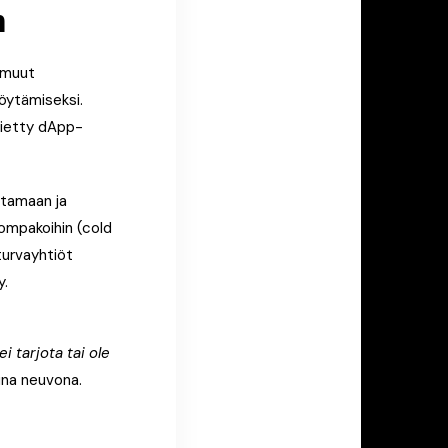
n
 muut
löytämiseksi.
tietty dApp-
stamaan ja
ompakoihin (cold
turvayhtiöt
y.
i tarjota tai ole
uuna neuvona.