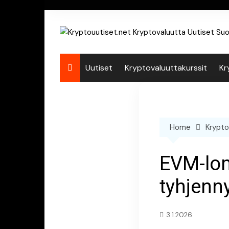
Skip
to
content
Uutiset
Kryptovaluuttakurssit
Kr
Home
Krypto
EVM-lom
tyhjenn
3.1.2026