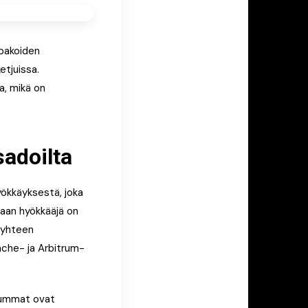
pakoiden
etjuissa.
a, mikä on
sadoilta
yökkäyksestä, joka
kaan hyökkääjä on
n yhteen
nche- ja Arbitrum-
 summat ovat