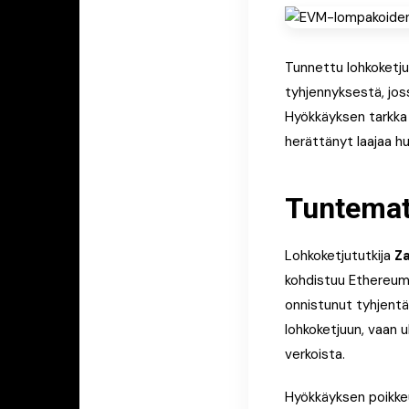
Tunnettu lohkoketj
tyhjennyksestä, joss
Hyökkäyksen tarkka 
herättänyt laajaa h
Tuntemato
Lohkoketjututkija
Z
kohdistuu Ethereum 
onnistunut tyhjentäm
lohkoketjuun, vaan 
verkoista.
Hyökkäyksen poikkeu