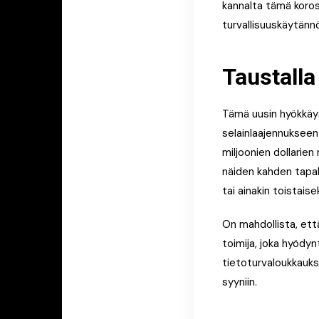
kannalta tämä korost
turvallisuuskäytänn
Taustalla
Tämä uusin hyökkäys
selainlaajennukseen 
miljoonien dollarien
näiden kahden tapah
tai ainakin toistais
On mahdollista, ett
toimija, joka hyödy
tietoturvaloukkauks
syyniin.