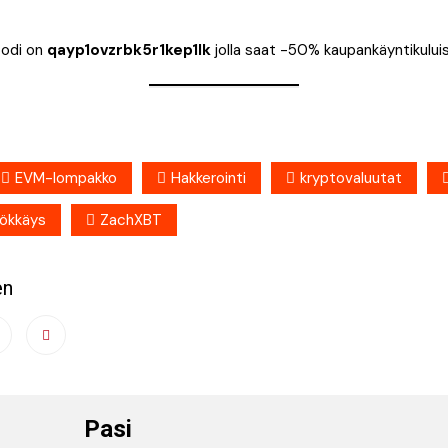
odi on
qayp1ovzrbk5r1kep1lk
jolla saat -50% kaupankäyntikuluis
EVM-lompakko
Hakkerointi
kryptovaluutat
yökkäys
ZachXBT
en
Pasi