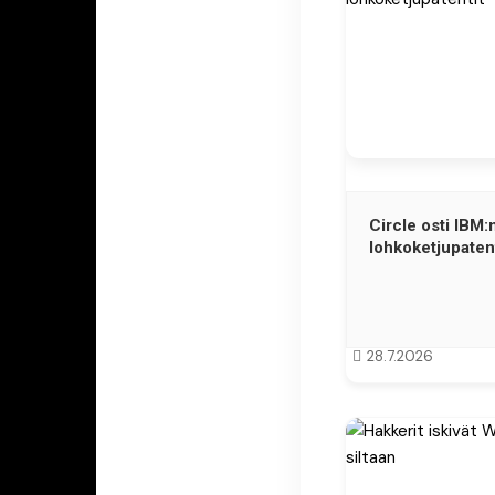
Circle osti IBM:
lohkoketjupatent
28.7.2026