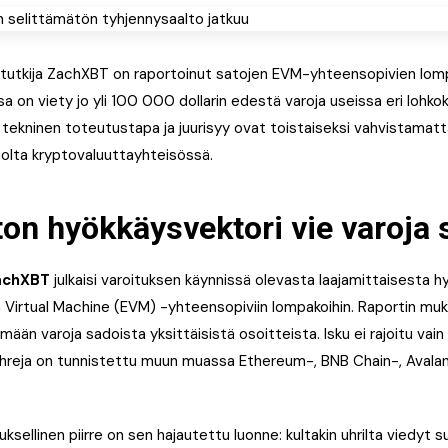
ututkija ZachXBT on raportoinut satojen EVM-yhteensopivien lom
a on viety jo yli 100 000 dollarin edestä varoja useissa eri lohkok
tekninen toteutustapa ja juurisyy ovat toistaiseksi vahvistamatt
uolta kryptovaluuttayhteisössä.
n hyökkäysvektori vie varoja 
achXBT
julkaisi varoituksen käynnissä olevasta laajamittaisesta h
Virtual Machine (EVM) -yhteensopiviin lompakoihin. Raportin mu
ään varoja sadoista yksittäisistä osoitteista. Isku ei rajoitu vai
uhreja on tunnistettu muun muassa Ethereum-, BNB Chain-, Avala
ksellinen piirre on sen hajautettu luonne: kultakin uhrilta viedyt