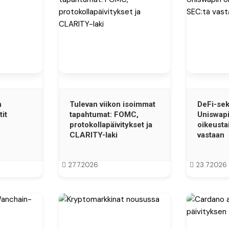
n
Tulevan viikon isoimmat
DeFi-sek
it
tapahtumat: FOMC,
Uniswap
protokollapäivitykset ja
oikeusta
CLARITY-laki
vastaan
27.7.2026
23.7.2026