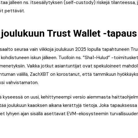
aa jälleen ns. itsesäilytyksen (self-custody) riskejä tilanteessa, 
öt pettävät.
 joulukuun Trust Wallet -tapaus
aalto seuraa vain viikkoja joulukuun 2025 lopulla tapahtuneen Tru
kohdistuneen iskun jälkeen. Tuolloin ns. ”Sha1-Hulud” -toimitusket
 menetyksiin. Vaikka jotkut asiantuntijat ovat spekuloineet mahdoll
tuman välillä, ZachXBT on korostanut, että tammikuun hyökkäykse
eksi vahvistamaton.
ä kyseessä on uusi, kehittyneempi versio aiemmasta haittaohjelma
ntää joulukuun kaaoksen aikana kerättyjä tietoja. Joka tapauksessa
et lyhyen ajan sisällä asettavat EVM-ekosysteemin turvallisuud