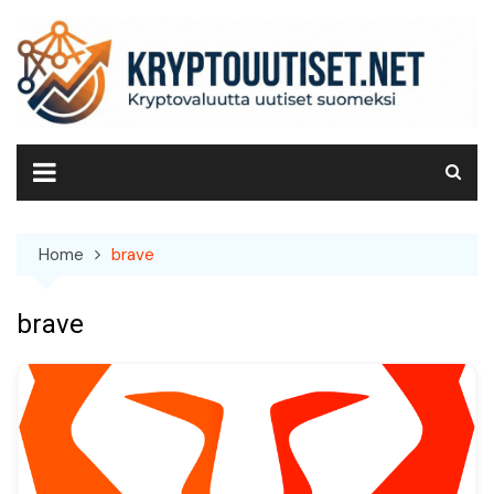
Skip
to
content
Home
brave
brave