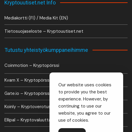
Kryptouutiset.net Info
Mediakortti (FI) / Media Kit (EN)
Tietosuojaseloste – Kryptouutiset.net
Tutustu yhteistyökumppaneihimme
Coinmotion – Kryptopörssi
Kvarn X – Kryptopörssi
Our website uses cookies
to provide you the best
Gate.io – Kryptopörssi
experience. However, by
continuing to use our
Koinly – Kryptoverotus laskuri
website, you agree to our
Ellipal – Kryptovaluutta lompakko
use of cookies.