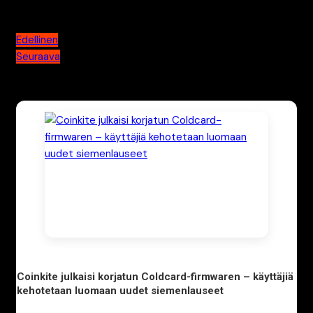
Web3-ympäristössä.
Artikkelien
Edellinen
Seuraava
selaus
Katso myös nämä
Coinkite julkaisi korjatun Coldcard-firmwaren – käyttäjiä
kehotetaan luomaan uudet siemenlauseet