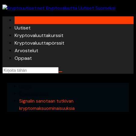
Skip
to
content
Uutiset
Kryptovaluuttakurssit
Kryptovaluuttapörssit
Arvostelut
Oppaat
Home
Kryptouutiset
Signalin sanotaan tutkivan
kryptomaksuominaisuuksia
Signalin sanotaan tutkivan
kryptomaksuominaisuuksia