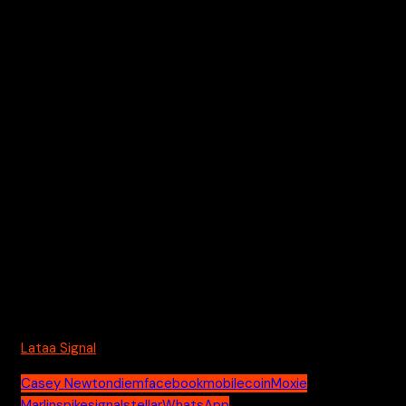
seurauksena.
Yksityisen valuutan integrointi Signal-alustalle saattaa
todellakin asettaa yrityksen tarkan valvonnan alaiseksi.
Financial News -lehden mukaan rahoituspalveluyritykset
ovat jo nyt huolestuneita kauppiaiden siirtymisestä
WhatsApp:ista Signaliin.
Signal on jo nähnyt käyttäjäkuntansa nousseen yli 100%
WhatsApp:in viimeaikaisten käytäntömuutosten myötä.
On olemassa epäilyksiä myös siitä, että nimettömien
maksujen lisääminen saattaisi tehdä Signalista alustan
laittomalle toiminnalle.
Signal ei vastannut välittömästi Cointelegraphin pyyntöön
kommentoida.
Lataa Signal
Casey Newton
diem
facebook
mobilecoin
Moxie
Marlinspike
signal
stellar
WhatsApp