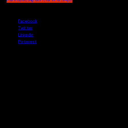
Jaa tämä uutinen
Facebook
Twitter
Linkedin
Pinterest
Marko
Marko on kyberturvallisuuden ammattilainen, joka on
omistautunut digitaalisen yksityisyyden ja tietoturvan
parantamiseen. Hän kirjoittaa oppaita turvallisesta
kryptolompakoiden hallinnasta, tunnistaa verkossa liikkuvia
huijauksia ja testaa yksityisyyttä suojaavia selaimia ja
työkaluja. Markon missiona on opettaa käyttäjiä
suojaamaan oma datansa ja identiteettinsä hajautetussa