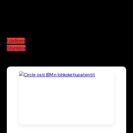
alan merkittävimmistä teknisistä murroksista.
Artikkelien selaus
Edellinen
Seuraava
Katso myös nämä