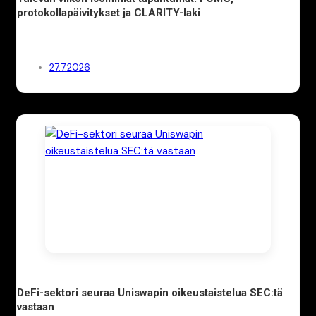
protokollapäivitykset ja CLARITY-laki
27.7.2026
DeFi-sektori seuraa Uniswapin oikeustaistelua SEC:tä
vastaan