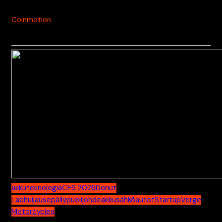
Coinmotion
kutsukoodi on
qayp1ovzrbk5r1kep1lk
jolla
saat -50% kaupankäyntikuluista 1kk ajaksi
akkuteknologia
CES 2026
Donut
Lab
huijausepäily
puolijohdeakku
sähköautot
Startup
Verge
Motorcycles