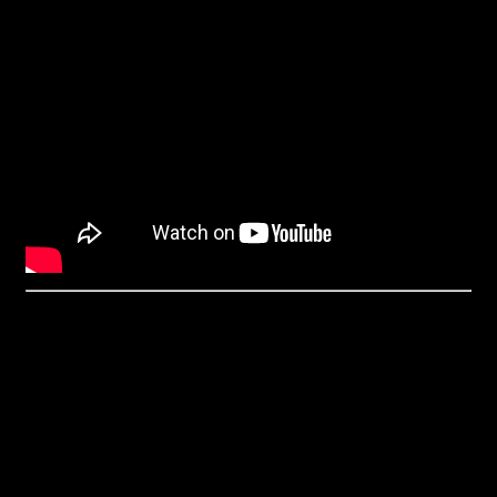
Vastuuvapauslauseke: Tämä artikkeli on tarkoitettu vain
tiedotustarkoituksiin. Sitä ei tarjota tai ole tarkoitettu
k
äytettäväksi oikeudellisena, verotuksellisena, sijoitus-,
rahoitus- tai muuna neuvona.
Kryptouutiset.net ei vastaa kaupallisen tiedotteen
sisällöstä.