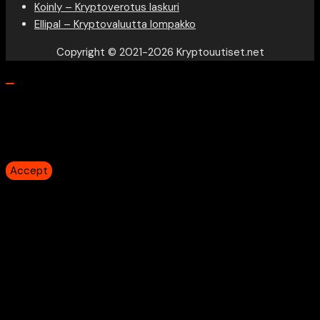
Koinly – Kryptoverotus laskuri
Ellipal – Kryptovaluutta lompakko
Copyright © 2021-2026 Kryptouutiset.net
Our website uses cookies to provide you the best
experience. However, by continuing to use our website, you
agree to our use of cookies.
Accept