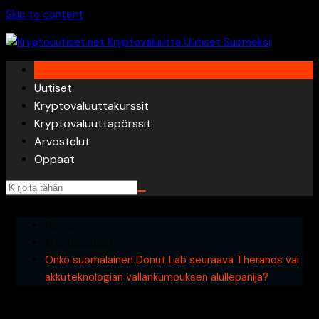
Skip to content
Uutiset
Kryptovaluuttakurssit
Kryptovaluuttapörssit
Arvostelut
Oppaat
Home
Kryptouutiset
Onko suomalainen Donut Lab seuraava Theranos vai
akkuteknologian vallankumouksen alullepanija?
Onko suomalainen Donut Lab