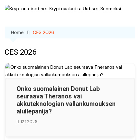
Skip
to
content
Home
CES 2026
CES 2026
Onko suomalainen Donut Lab
seuraava Theranos vai
akkuteknologian vallankumouksen
alullepanija?
12.1.2026