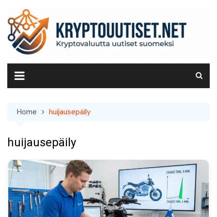
Skip
to
content
Home
huijausepäily
huijausepäily