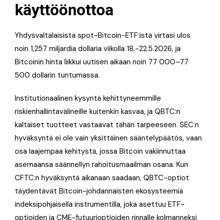
käyttöönottoa
Yhdysvaltalaisista spot-Bitcoin-ETF:istä virtasi ulos
noin 1,257 miljardia dollaria viikolla 18.-22.5.2026, ja
Bitcoinin hinta liikkui uutisen aikaan noin 77 000–77
500 dollarin tuntumassa.
Institutionaalinen kysyntä kehittyneemmille
riskienhallintavälineille kuitenkin kasvaa, ja QBTC:n
kaltaiset tuotteet vastaavat tähän tarpeeseen. SEC:n
hyväksyntä ei ole vain yksittäinen sääntelypäätös, vaan
osa laajempaa kehitystä, jossa Bitcoin vakiinnuttaa
asemaansa säännellyn rahoitusmaailman osana. Kun
CFTC:n hyväksyntä aikanaan saadaan, QBTC-optiot
täydentävät Bitcoin-johdannaisten ekosysteemiä
indeksipohjaisella instrumentilla, joka asettuu ETF-
optioiden ja CME-futuurioptioiden rinnalle kolmanneksi