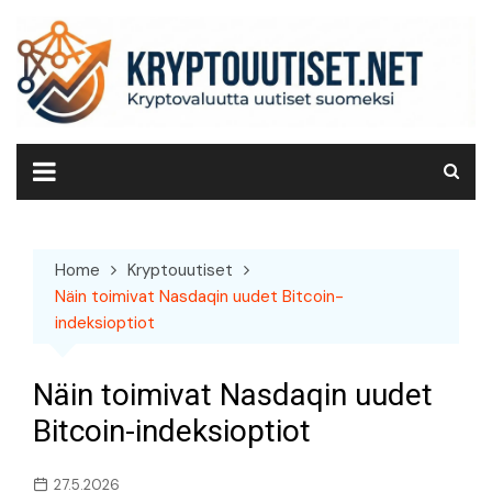
Skip
to
content
Home
Kryptouutiset
Näin toimivat Nasdaqin uudet Bitcoin-
indeksioptiot
Näin toimivat Nasdaqin uudet
Bitcoin-indeksioptiot
27.5.2026