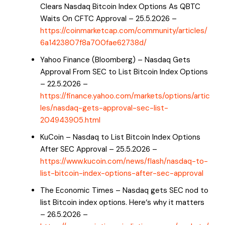
Clears Nasdaq Bitcoin Index Options As QBTC
Waits On CFTC Approval – 25.5.2026 –
https://coinmarketcap.com/community/articles/
6a1423807f8a700fae62738d/
Yahoo Finance (Bloomberg) – Nasdaq Gets
Approval From SEC to List Bitcoin Index Options
– 22.5.2026 –
https://finance.yahoo.com/markets/options/artic
les/nasdaq-gets-approval-sec-list-
204943905.html
KuCoin – Nasdaq to List Bitcoin Index Options
After SEC Approval – 25.5.2026 –
https://www.kucoin.com/news/flash/nasdaq-to-
list-bitcoin-index-options-after-sec-approval
The Economic Times – Nasdaq gets SEC nod to
list Bitcoin index options. Here‘s why it matters
– 26.5.2026 –