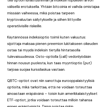
tiliä option lunastushinnan ja indeksin lopullisen arvon
välisellä erotuksella. Yhtään bitcoinia ei vaihda omistajaa
missään vaiheessa, mikä poistaa tarpeen
kryptovaluutan säilytykselle ja siihen liittyville
operatiivisille riskeille.
Käytännössä indeksioptio toimii kuten vakuutus:
sijoittaja maksaa pienen preemion lukitakseen oikeuden
ostaa tai myydä indeksin tietyllä hintatasolla
tulevaisuudessa. Osto-optiolla (call) vedonlyödään
hinnan nousun puolesta, kun taas myyntioptio (put)
tarjoaa suojaa kurssilaskua vastaan.
QBTC-optiot ovat niin sanottuja eurooppalaistyylisiä
optioita, mikä tarkoittaa, että ne voidaan toteuttaa
ainoastaan eräpäivänä – toisin kuin amerikkalaistyyliset
ETF-optiot, jotka voidaan toteuttaa milloin tahansa
ennen erääntymistä. Tämä poistaa riskin