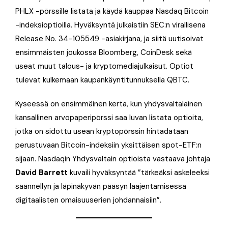
PHLX -pörssille listata ja käydä kauppaa Nasdaq Bitcoin
-indeksioptioilla. Hyväksyntä julkaistiin SEC:n virallisena
Release No. 34-105549 -asiakirjana, ja siitä uutisoivat
ensimmäisten joukossa Bloomberg, CoinDesk sekä
useat muut talous- ja kryptomediajulkaisut. Optiot
tulevat kulkemaan kaupankäyntitunnuksella QBTC.
Kyseessä on ensimmäinen kerta, kun yhdysvaltalainen
kansallinen arvopaperipörssi saa luvan listata optioita,
jotka on sidottu usean kryptopörssin hintadataan
perustuvaan Bitcoin-indeksiin yksittäisen spot-ETF:n
sijaan. Nasdaqin Yhdysvaltain optioista vastaava johtaja
David Barrett
kuvaili hyväksyntää ”tärkeäksi askeleeksi
säännellyn ja läpinäkyvän pääsyn laajentamisessa
digitaalisten omaisuuserien johdannaisiin”.