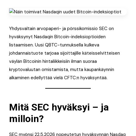
Yhdysvaltain arvopaperi- ja pörssikomissio SEC on
hyväksynyt Nasdaqin Bitcoin-indeksioptioiden
listaamisen. Uusi QBTC-tunnuksella kulkeva
johdannaistuote tarjoaa sijoittajille käteisselvitteisen
väylän Bitcoinin hintaliikkeisiin ilman suoraa
kryptovaluutan omistamista, mutta kaupankäynnin
alkaminen edellyttää vielä CFTC:n hyväksyntää.
Mitä SEC hyväksyi – ja
milloin?
SEC myönsi 22.5.2026 nopeutetun hyväksynnän Nasdaq