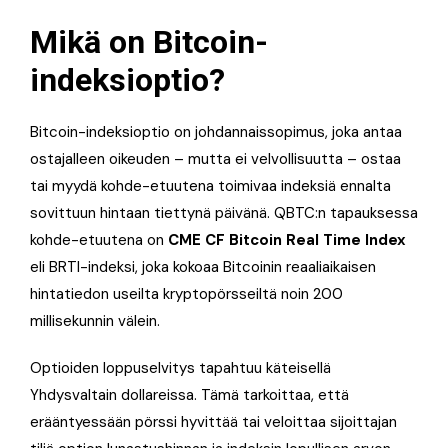
Mikä on Bitcoin-
indeksioptio?
Bitcoin-indeksioptio on johdannaissopimus, joka antaa
ostajalleen oikeuden – mutta ei velvollisuutta – ostaa
tai myydä kohde-etuutena toimivaa indeksiä ennalta
sovittuun hintaan tiettynä päivänä. QBTC:n tapauksessa
kohde-etuutena on
CME CF Bitcoin Real Time Index
eli BRTI-indeksi, joka kokoaa Bitcoinin reaaliaikaisen
hintatiedon useilta kryptopörsseiltä noin 200
millisekunnin välein.
Optioiden loppuselvitys tapahtuu käteisellä
Yhdysvaltain dollareissa. Tämä tarkoittaa, että
erääntyessään pörssi hyvittää tai veloittaa sijoittajan