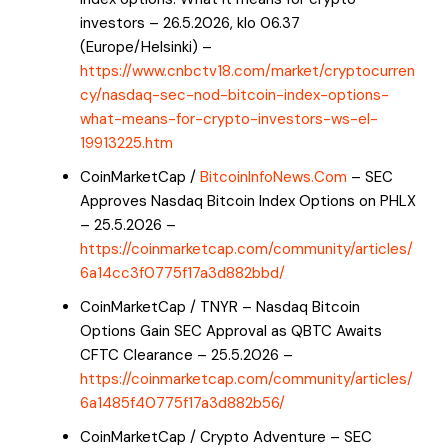
investors – 26.5.2026, klo 06.37
(Europe/Helsinki) –
https://www.cnbctv18.com/market/cryptocurren
cy/nasdaq-sec-nod-bitcoin-index-options-
what-means-for-crypto-investors-ws-el-
19913225.htm
CoinMarketCap /
BitcoinInfoNews.Com
– SEC
Approves Nasdaq Bitcoin Index Options on PHLX
– 25.5.2026 –
https://coinmarketcap.com/community/articles/
6a14cc3f0775f17a3d882bbd/
CoinMarketCap / TNYR – Nasdaq Bitcoin
Options Gain SEC Approval as QBTC Awaits
CFTC Clearance – 25.5.2026 –
https://coinmarketcap.com/community/articles/
6a1485f40775f17a3d882b56/
CoinMarketCap / Crypto Adventure – SEC