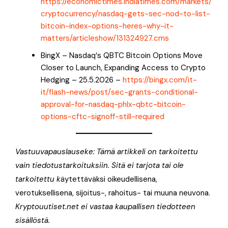
https://economictimes.indiatimes.com/markets/
cryptocurrency/nasdaq-gets-sec-nod-to-list-
bitcoin-index-options-heres-why-it-
matters/articleshow/131324927.cms
BingX – Nasdaq‘s QBTC Bitcoin Options Move
Closer to Launch, Expanding Access to Crypto
Hedging – 25.5.2026 –
https://bingx.com/it-
it/flash-news/post/sec-grants-conditional-
approval-for-nasdaq-phlx-qbtc-bitcoin-
options-cftc-signoff-still-required
Vastuuvapauslauseke: Tämä artikkeli on tarkoitettu
vain tiedotustarkoituksiin. Sitä ei tarjota tai ole
tarkoitettu k
äytettäväksi oikeudellisena,
verotuksellisena, sijoitus-, rahoitus- tai muuna neuvona.
Kryptouutiset.net ei vastaa kaupallisen tiedotteen
sisällöstä.