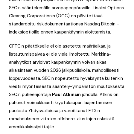
SEC:n sääntelemälle arvopaperipörssille. Lisäksi Options
Clearing Corporationin (OCC) on päivitettävä
standardoitu riskidokumentaationsa Nasdaq Bitcoin -
indeksioptioille ennen kaupankäynnin aloittamista.
CFTC:n päätökselle ei ole asetettu määräaikaa, ja
listautumispäivää ei ole vielä ilmoitettu. Markkina-
analyytikot arvioivat kaupankäynnin voivan alkaa
aikaisintaan vuoden 2026 jälkipuoliskolla, mahdollisesti
loppuvuodesta. SEC:n nopeutettu hyväksyntä kuitenkin
viestii myönteisestä sääntely-ympäristön muutoksesta
SEC:n puheenjohtaja
Paul Atkinsin
johdolla. Atkins on
puhunut voimakkaasti kryptokaupan laajentamisen
puolesta Yhdysvalloissa ja varoittanut FTX:n
romahdukseen viitaten offshore-alustojen riskeistä
amerikkalaissijoittajille.