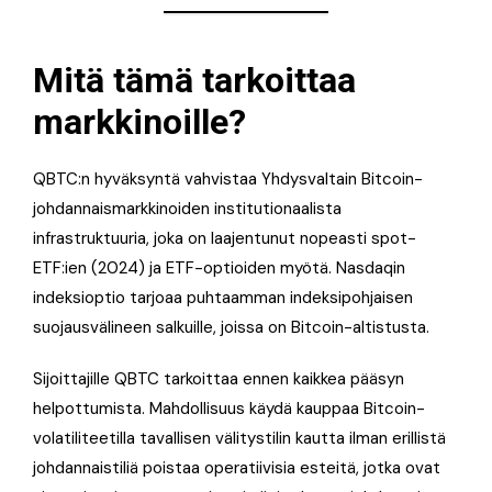
Mitä tämä tarkoittaa
markkinoille?
QBTC:n hyväksyntä vahvistaa Yhdysvaltain Bitcoin-
johdannaismarkkinoiden institutionaalista
infrastruktuuria, joka on laajentunut nopeasti spot-
ETF:ien (2024) ja ETF-optioiden myötä. Nasdaqin
indeksioptio tarjoaa puhtaamman indeksipohjaisen
suojausvälineen salkuille, joissa on Bitcoin-altistusta.
Sijoittajille QBTC tarkoittaa ennen kaikkea pääsyn
helpottumista. Mahdollisuus käydä kauppaa Bitcoin-
volatiliteetilla tavallisen välitystilin kautta ilman erillistä
johdannaistiliä poistaa operatiivisia esteitä, jotka ovat