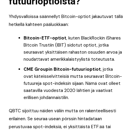
futuurioptioista?
Yhdysvalloissa säännellyt Bitcoin-optiot jakautuvat tällä
hetkellä kahteen pääluokkaan:
Bitcoin-ETF-optiot
, kuten BlackRockin iShares
Bitcoin Trustiin (IBIT) sidotut optiot, jotka
seuraavat yksittäisen rahaston osuuden arvoa ja
noudattavat amerikkalaistyylistä toteutusta.
CME Groupin Bitcoin-futuurioptiot
, jotka
ovat käteisselvitteisiä mutta seuraavat Bitcoin-
futuureja spot-indeksin sijaan. Nämä ovat olleet
saatavilla vuodesta 2020 lähtien ja vaativat
erillisen johdannaistilin.
QBTC sijoittuu näiden väliin mutta on rakenteellisesti
erilainen. Se seuraa usean pörssin hintadataan
perustuvaa spot-indeksiä, ei yksittäistä ETF:ää tai