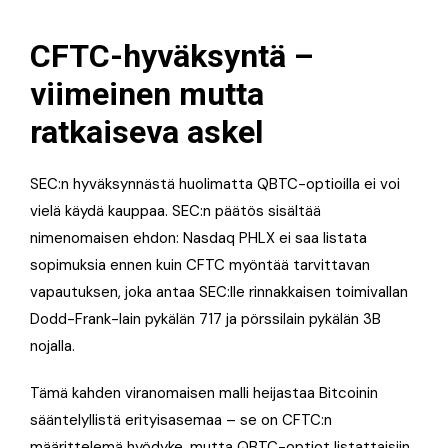
CFTC-hyväksyntä –
viimeinen mutta
ratkaiseva askel
SEC:n hyväksynnästä huolimatta QBTC-optioilla ei voi
vielä käydä kauppaa. SEC:n päätös sisältää
nimenomaisen ehdon: Nasdaq PHLX ei saa listata
sopimuksia ennen kuin CFTC myöntää tarvittavan
vapautuksen, joka antaa SEC:lle rinnakkaisen toimivallan
Dodd-Frank-lain pykälän 717 ja pörssilain pykälän 3B
nojalla.
Tämä kahden viranomaisen malli heijastaa Bitcoinin
sääntelyllistä erityisasemaa – se on CFTC:n
määrittelemä hyödyke, mutta QBTC-optiot listattaisiin