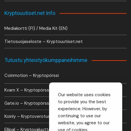
Kryptouutiset.net Info
Mediakortti (FI) / Media Kit (EN)
Tietosuojaseloste – Kryptouutiset.net
Tutustu yhteistyökumppaneihimme
Coinmotion – Kryptopörssi
Kvarn X – Kryptopörssi
Our website uses cookies
to provide you the best
Gate.io – Kryptopörssi
experience. However, by
continuing to use our
Koinly – Kryptoverotus laskuri
website, you agree to our
Ellipal – Kryptovaluutta lompakko
use of cookies.