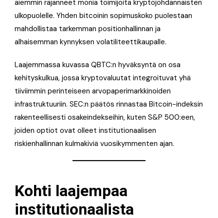
aiemmin rajanneet monia toimijoita kryptojohdannaisten
ulkopuolelle. Yhden bitcoinin sopimuskoko puolestaan
mahdollistaa tarkemman positionhallinnan ja
alhaisemman kynnyksen volatiliteettikaupalle.
Laajemmassa kuvassa QBTC:n hyväksyntä on osa
kehityskulkua, jossa kryptovaluutat integroituvat yhä
tiiviimmin perinteiseen arvopaperimarkkinoiden
infrastruktuuriin. SEC:n päätös rinnastaa Bitcoin-indeksin
rakenteellisesti osakeindekseihin, kuten S&P 500:een,
joiden optiot ovat olleet institutionaalisen
riskienhallinnan kulmakiviä vuosikymmenten ajan.
Kohti laajempaa
institutionaalista