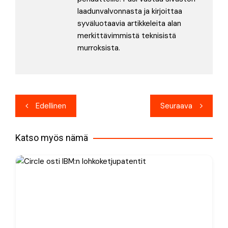
laadunvalvonnasta ja kirjoittaa
syväluotaavia artikkeleita alan
merkittävimmistä teknisistä
murroksista.
Artikkelien
Edellinen
Seuraava
selaus
Katso myös nämä