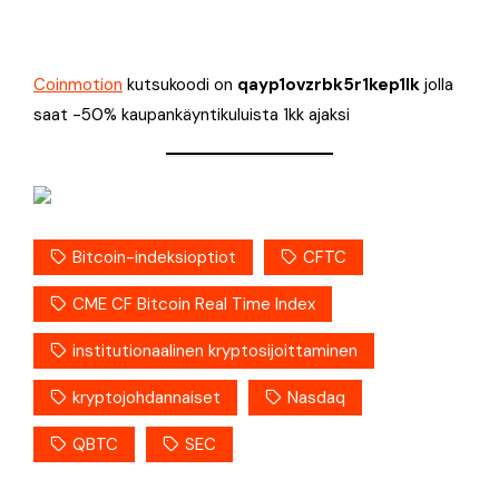
Coinmotion
kutsukoodi on
qayp1ovzrbk5r1kep1lk
jolla
saat -50% kaupankäyntikuluista 1kk ajaksi
Bitcoin-indeksioptiot
CFTC
CME CF Bitcoin Real Time Index
institutionaalinen kryptosijoittaminen
kryptojohdannaiset
Nasdaq
QBTC
SEC