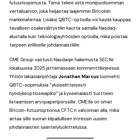
futuurisopimusta. Tämä tekee siitä monipuolisemman
vertailuarvon, joka heijastaa laajemmin Bitcoinin
markkinahintaa. Lisäksi QBTC-optioilla voi käydä kauppaa
tavallisen osakevälitystilin kautta samalla Nasdaq-
alustalla kuin teknologiayhtiöiden optioilla, mikä poistaa
tarpeen erilliselle johdannaistilille.
CME Group vastusti Nasdaqin hakemusta SEC:lle
lokakuussa 2025 jättämässään kommenttikirjeessä.
Yhtiön lakiasiainjohtaja
Jonathan Marcus
luonnehti
QBTC-sopimuksia ”yksiselitteisesti
hyödykeoptioswapiksi” ja kyseenalaisti tuotteen
listaamisen arvopaperipörssille. CME:llä on omat
Bitcoin-futuurioptionsa CFTC:n valvonnan alla, mikä
antaa sille suoran kilpailullisen intressin uusien
johdannaisten sääntelyluokittelussa.