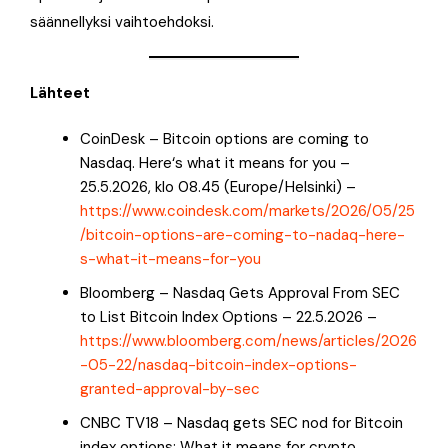
säännellyksi vaihtoehdoksi.
Lähteet
CoinDesk – Bitcoin options are coming to
Nasdaq. Here‘s what it means for you –
25.5.2026, klo 08.45 (Europe/Helsinki) –
https://www.coindesk.com/markets/2026/05/25
/bitcoin-options-are-coming-to-nadaq-here-
s-what-it-means-for-you
Bloomberg – Nasdaq Gets Approval From SEC
to List Bitcoin Index Options – 22.5.2026 –
https://www.bloomberg.com/news/articles/2026
-05-22/nasdaq-bitcoin-index-options-
granted-approval-by-sec
CNBC TV18 – Nasdaq gets SEC nod for Bitcoin
index options: What it means for crypto