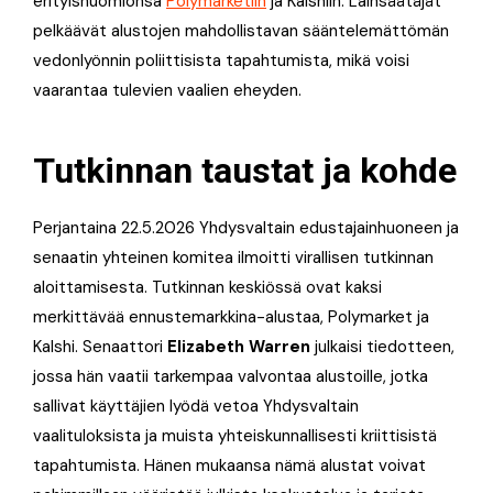
erityishuomionsa
Polymarketiin
ja Kalshiin. Lainsäätäjät
pelkäävät alustojen mahdollistavan sääntelemättömän
vedonlyönnin poliittisista tapahtumista, mikä voisi
vaarantaa tulevien vaalien eheyden.
Tutkinnan taustat ja kohde
Perjantaina 22.5.2026 Yhdysvaltain edustajainhuoneen ja
senaatin yhteinen komitea ilmoitti virallisen tutkinnan
aloittamisesta. Tutkinnan keskiössä ovat kaksi
merkittävää ennustemarkkina-alustaa, Polymarket ja
Kalshi. Senaattori
Elizabeth Warren
julkaisi tiedotteen,
jossa hän vaatii tarkempaa valvontaa alustoille, jotka
sallivat käyttäjien lyödä vetoa Yhdysvaltain
vaalituloksista ja muista yhteiskunnallisesti kriittisistä
tapahtumista. Hänen mukaansa nämä alustat voivat