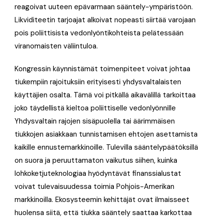
reagoivat uuteen epävarmaan sääntely-ympäristöön.
Likviditeetin tarjoajat alkoivat nopeasti siirtää varojaan
pois poliittisista vedonlyöntikohteista pelätessään
viranomaisten väliintuloa.
Kongressin käynnistämät toimenpiteet voivat johtaa
tiukempiin rajoituksiin erityisesti yhdysvaltalaisten
käyttäjien osalta. Tämä voi pitkällä aikavälillä tarkoittaa
joko täydellistä kieltoa poliittiselle vedonlyönnille
Yhdysvaltain rajojen sisäpuolella tai äärimmäisen
tiukkojen asiakkaan tunnistamisen ehtojen asettamista
kaikille ennustemarkkinoille. Tulevilla sääntelypäätöksillä
on suora ja peruuttamaton vaikutus siihen, kuinka
lohkoketjuteknologiaa hyödyntävät finanssialustat
voivat tulevaisuudessa toimia Pohjois-Amerikan
markkinoilla. Ekosysteemin kehittäjät ovat ilmaisseet
huolensa siitä, että tiukka sääntely saattaa karkottaa