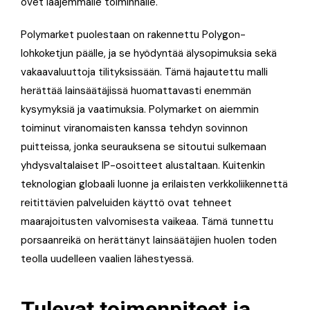
ovet laajemmalle toiminnalle.
Polymarket puolestaan on rakennettu Polygon-
lohkoketjun päälle, ja se hyödyntää älysopimuksia sekä
vakaavaluuttoja tilityksissään. Tämä hajautettu malli
herättää lainsäätäjissä huomattavasti enemmän
kysymyksiä ja vaatimuksia. Polymarket on aiemmin
toiminut viranomaisten kanssa tehdyn sovinnon
puitteissa, jonka seurauksena se sitoutui sulkemaan
yhdysvaltalaiset IP-osoitteet alustaltaan. Kuitenkin
teknologian globaali luonne ja erilaisten verkkoliikennettä
reitittävien palveluiden käyttö ovat tehneet
maarajoitusten valvomisesta vaikeaa. Tämä tunnettu
porsaanreikä on herättänyt lainsäätäjien huolen toden
teolla uudelleen vaalien lähestyessä.
Tulevat toimenpiteet ja