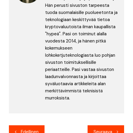
Hän perusti sivuston tarpeesta
tuoda suomalaisille puolueetonta ja
teknologiaan keskittyvää tietoa
kryptovaluutoista ilman kaupallista
"hypeä". Pasi on toiminut alalla
vuodesta 2014, ja hänen pitkä
kokemukseen
lohkoketjuteknologiasta luo pohjan
sivuston toimituksellisille
periaatteille. Pasi vastaa sivuston
laadunvalvonnasta ja kirjoittaa
syväluotaavia artikkeleita alan
merkittävimmistä teknisistä
murroksista.
Artikkelien
Edellinen
Seuraava