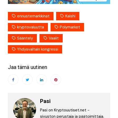
ennustemarkkinat
Kalshi
kryptovaluutta
Polymarket
Sääntely
Vaalit
Yhdysvaltain kongressi
Jaa tämä uutinen
Pasi
Pasi on Kryptouutiset.net -
sivuston perustaja ja päätoimittaja.