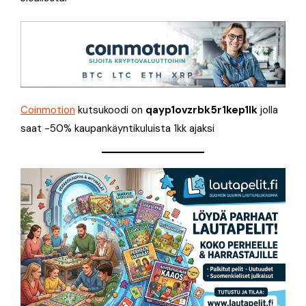
Coinmotion
kutsukoodi on
qayp1ovzrbk5r1kep1lk
jolla
saat -50% kaupankäyntikuluista 1kk ajaksi