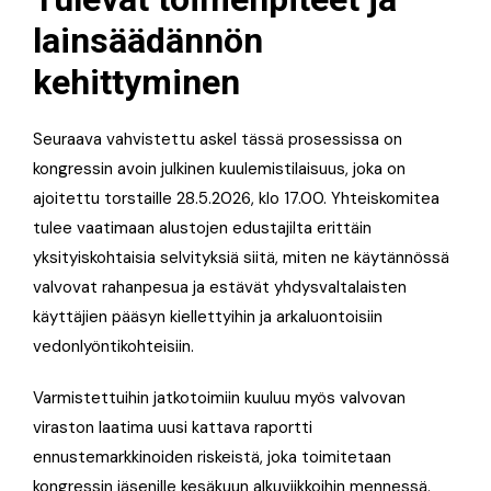
lainsäädännön
kehittyminen
Seuraava vahvistettu askel tässä prosessissa on
kongressin avoin julkinen kuulemistilaisuus, joka on
ajoitettu torstaille 28.5.2026, klo 17.00. Yhteiskomitea
tulee vaatimaan alustojen edustajilta erittäin
yksityiskohtaisia selvityksiä siitä, miten ne käytännössä
valvovat rahanpesua ja estävät yhdysvaltalaisten
käyttäjien pääsyn kiellettyihin ja arkaluontoisiin
vedonlyöntikohteisiin.
Varmistettuihin jatkotoimiin kuuluu myös valvovan
viraston laatima uusi kattava raportti
ennustemarkkinoiden riskeistä, joka toimitetaan
kongressin jäsenille kesäkuun alkuviikkoihin mennessä.