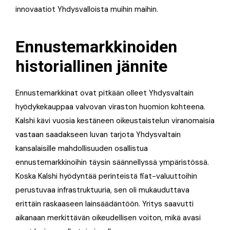
innovaatiot Yhdysvalloista muihin maihin.
Ennustemarkkinoiden
historiallinen jännite
Ennustemarkkinat ovat pitkään olleet Yhdysvaltain
hyödykekauppaa valvovan viraston huomion kohteena.
Kalshi kävi vuosia kestäneen oikeustaistelun viranomaisia
vastaan saadakseen luvan tarjota Yhdysvaltain
kansalaisille mahdollisuuden osallistua
ennustemarkkinoihin täysin säännellyssä ympäristössä.
Koska Kalshi hyödyntää perinteistä fiat-valuuttoihin
perustuvaa infrastruktuuria, sen oli mukauduttava
erittäin raskaaseen lainsäädäntöön. Yritys saavutti
aikanaan merkittävän oikeudellisen voiton, mikä avasi