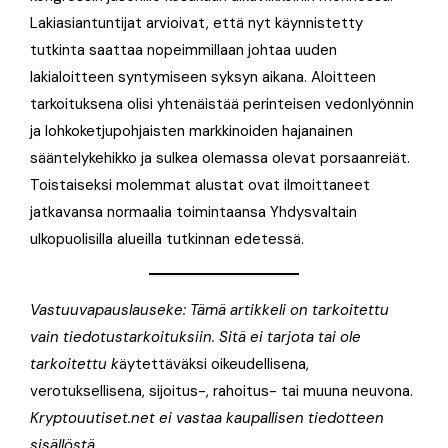
Lakiasiantuntijat arvioivat, että nyt käynnistetty
tutkinta saattaa nopeimmillaan johtaa uuden
lakialoitteen syntymiseen syksyn aikana. Aloitteen
tarkoituksena olisi yhtenäistää perinteisen vedonlyönnin
ja lohkoketjupohjaisten markkinoiden hajanainen
sääntelykehikko ja sulkea olemassa olevat porsaanreiät.
Toistaiseksi molemmat alustat ovat ilmoittaneet
jatkavansa normaalia toimintaansa Yhdysvaltain
ulkopuolisilla alueilla tutkinnan edetessä.
Vastuuvapauslauseke: Tämä artikkeli on tarkoitettu
vain tiedotustarkoituksiin. Sitä ei tarjota tai ole
tarkoitettu k
äytettäväksi oikeudellisena,
verotuksellisena, sijoitus-, rahoitus- tai muuna neuvona.
Kryptouutiset.net ei vastaa kaupallisen tiedotteen
sisällöstä.