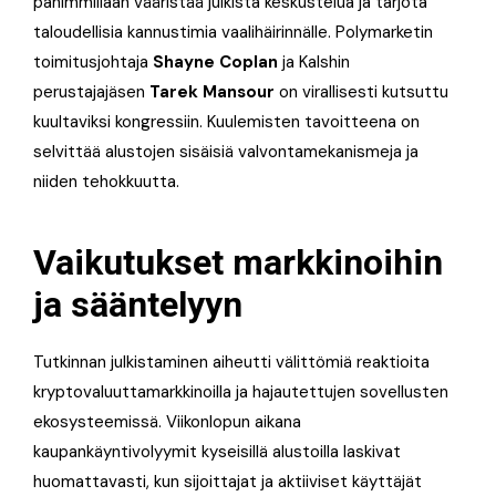
pahimmillaan vääristää julkista keskustelua ja tarjota
taloudellisia kannustimia vaalihäirinnälle. Polymarketin
toimitusjohtaja
Shayne Coplan
ja Kalshin
perustajajäsen
Tarek Mansour
on virallisesti kutsuttu
kuultaviksi kongressiin. Kuulemisten tavoitteena on
selvittää alustojen sisäisiä valvontamekanismeja ja
niiden tehokkuutta.
Vaikutukset markkinoihin
ja sääntelyyn
Tutkinnan julkistaminen aiheutti välittömiä reaktioita
kryptovaluuttamarkkinoilla ja hajautettujen sovellusten
ekosysteemissä. Viikonlopun aikana
kaupankäyntivolyymit kyseisillä alustoilla laskivat
huomattavasti, kun sijoittajat ja aktiiviset käyttäjät