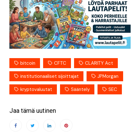
bitcoin
CFTC
CLARITY Act
institutionaaliset sijoittajat
JPMorgan
kryptovaluutat
Sääntely
SEC
Jaa tämä uutinen