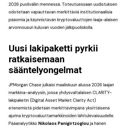
2026 puoliväliin mennessä. Toteutuessaan uudistuksen
odotetaan vapauttavan merkittäviä institutionaalisia
pääomia ja käynnistävän kryptovaluuttojen laaja-alaisen
arvonnousun kuluvan vuoden jälkipuoliskolla.
Uusi lakipaketti pyrkii
ratkaisemaan
sääntelyongelmat
JPMorgan Chase julkaisi maaliskuun alussa 2026 laajan
markkina-analyysin, jossa yhdysvaltalaisen CLARITY-
lakipaketin (Digital Asset Market Clarity Act)
etenemistä pidetään merkittävimpänä yksittäisenä
ajurina kryptovaluuttamarkkinoiden lähitulevaisuudelle.
Pääanalyytikko
Nikolaos Panigirtzoglou
ja hänen