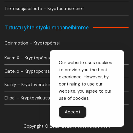
Tietosuojaseloste – Kryptouutiset.net
Tutustu yhteistyökumppaneihimme
Coinmotion – Kryptopörssi
Kvarn X – Kryptopörssi
Our website uses cookies
to provide you the best
Gate.io – Kryptopörssi
experience. However, by
continuing to use our
Koinly – Kryptoverotus laskuri
website, you agree to our
Ellipal – Kryptovaluutta lompakko
use of cookies.
Accept
Copyright © 2021-2026 Kryptouutiset.net