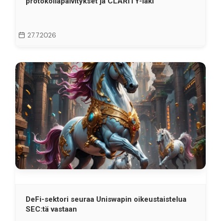
protokollapäivitykset ja CLARITY-laki
27.7.2026
DeFi-sektori seuraa Uniswapin oikeustaistelua
SEC:tä vastaan