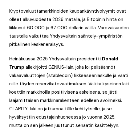
Kryptovaluuttamarkkinoiden kaupankäyntivolyymit ovat
olleet alkuvuodesta 2026 matalia, ja Bitcoinin hinta on
liikkunut 60 000 ja 67 000 dollarin välillä. Varovaisuuden
taustalla vaikuttaa Yhdysvaltain sääntely-ympäristön
pitkällinen keskeneräisyys.
Heinäkuussa 2025 Yhdysvaltain presidentti
Donald
Trump
allekirjoitti GENIUS-lain, joka loi pelisäännöt
vakaavaluuttojen (stablecoin) liikkeeseenlaskulle ja vaati
niille täyden reservikatevaatimuksen. Vaikka kyseinen laki
koettiin markkinoilla positiivisena askeleena, se jätti
laajamittaisen markkinarakenteen edelleen avoimeksi.
CLARITY-laki on jatkumoa tälle kehitykselle, ja se
hyväksyttiin edustajainhuoneessa jo vuonna 2025,
mutta on sen jälkeen juuttunut senaatin käsittelyyn.