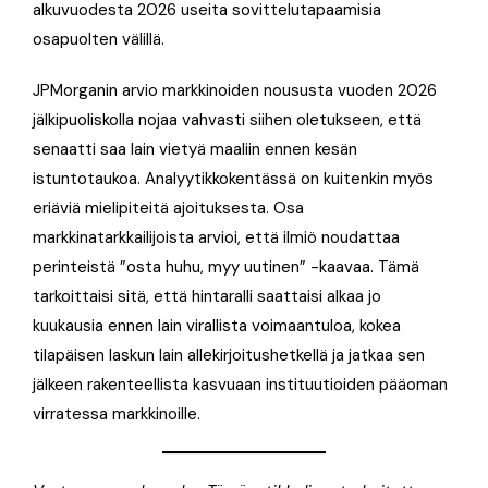
alkuvuodesta 2026 useita sovittelutapaamisia
osapuolten välillä.
JPMorganin arvio markkinoiden noususta vuoden 2026
jälkipuoliskolla nojaa vahvasti siihen oletukseen, että
senaatti saa lain vietyä maaliin ennen kesän
istuntotaukoa. Analyytikkokentässä on kuitenkin myös
eriäviä mielipiteitä ajoituksesta. Osa
markkinatarkkailijoista arvioi, että ilmiö noudattaa
perinteistä ”osta huhu, myy uutinen” -kaavaa. Tämä
tarkoittaisi sitä, että hintaralli saattaisi alkaa jo
kuukausia ennen lain virallista voimaantuloa, kokea
tilapäisen laskun lain allekirjoitushetkellä ja jatkaa sen
jälkeen rakenteellista kasvuaan instituutioiden pääoman
virratessa markkinoille.