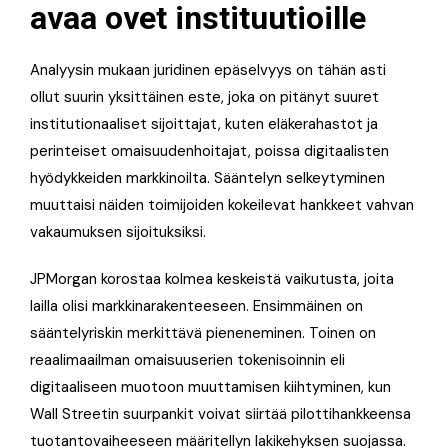
avaa ovet instituutioille
Analyysin mukaan juridinen epäselvyys on tähän asti
ollut suurin yksittäinen este, joka on pitänyt suuret
institutionaaliset sijoittajat, kuten eläkerahastot ja
perinteiset omaisuudenhoitajat, poissa digitaalisten
hyödykkeiden markkinoilta. Sääntelyn selkeytyminen
muuttaisi näiden toimijoiden kokeilevat hankkeet vahvan
vakaumuksen sijoituksiksi.
JPMorgan korostaa kolmea keskeistä vaikutusta, joita
lailla olisi markkinarakenteeseen. Ensimmäinen on
sääntelyriskin merkittävä pieneneminen. Toinen on
reaalimaailman omaisuuserien tokenisoinnin eli
digitaaliseen muotoon muuttamisen kiihtyminen, kun
Wall Streetin suurpankit voivat siirtää pilottihankkeensa
tuotantovaiheeseen määritellyn lakikehyksen suojassa.