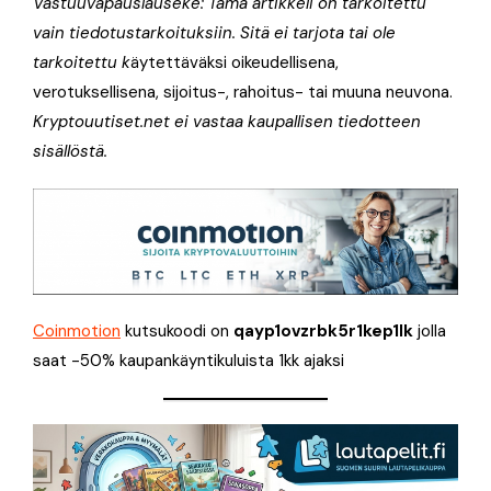
Vastuuvapauslauseke: Tämä artikkeli on tarkoitettu
vain tiedotustarkoituksiin. Sitä ei tarjota tai ole
tarkoitettu k
äytettäväksi oikeudellisena,
verotuksellisena, sijoitus-, rahoitus- tai muuna neuvona.
Kryptouutiset.net ei vastaa kaupallisen tiedotteen
sisällöstä.
Coinmotion
kutsukoodi on
qayp1ovzrbk5r1kep1lk
jolla
saat -50% kaupankäyntikuluista 1kk ajaksi