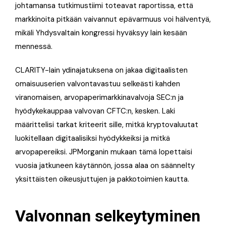
johtamansa tutkimustiimi toteavat raportissa, että
markkinoita pitkään vaivannut epävarmuus voi hälventyä,
mikäli Yhdysvaltain kongressi hyväksyy lain kesään
mennessä.
CLARITY-lain ydinajatuksena on jakaa digitaalisten
omaisuuserien valvontavastuu selkeästi kahden
viranomaisen, arvopaperimarkkinavalvoja SEC:n ja
hyödykekauppaa valvovan CFTC:n, kesken. Laki
määrittelisi tarkat kriteerit sille, mitkä kryptovaluutat
luokitellaan digitaalisiksi hyödykkeiksi ja mitkä
arvopapereiksi. JPMorganin mukaan tämä lopettaisi
vuosia jatkuneen käytännön, jossa alaa on säännelty
yksittäisten oikeusjuttujen ja pakkotoimien kautta.
Valvonnan selkeytyminen