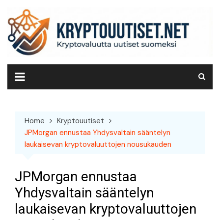
Skip
to
content
Home
Kryptouutiset
JPMorgan ennustaa Yhdysvaltain sääntelyn
laukaisevan kryptovaluuttojen nousukauden
JPMorgan ennustaa
Yhdysvaltain sääntelyn
laukaisevan kryptovaluuttojen