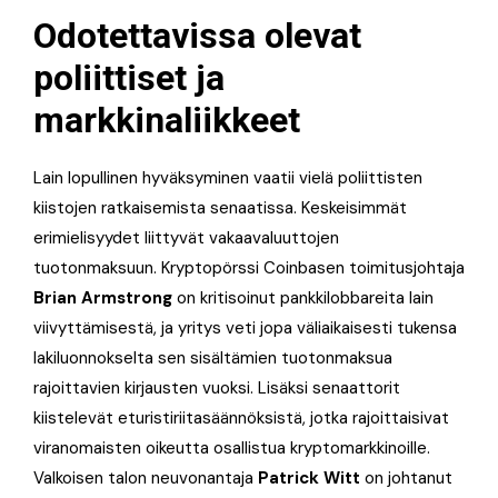
Odotettavissa olevat
poliittiset ja
markkinaliikkeet
Lain lopullinen hyväksyminen vaatii vielä poliittisten
kiistojen ratkaisemista senaatissa. Keskeisimmät
erimielisyydet liittyvät vakaavaluuttojen
tuotonmaksuun. Kryptopörssi Coinbasen toimitusjohtaja
Brian Armstrong
on kritisoinut pankkilobbareita lain
viivyttämisestä, ja yritys veti jopa väliaikaisesti tukensa
lakiluonnokselta sen sisältämien tuotonmaksua
rajoittavien kirjausten vuoksi. Lisäksi senaattorit
kiistelevät eturistiriitasäännöksistä, jotka rajoittaisivat
viranomaisten oikeutta osallistua kryptomarkkinoille.
Valkoisen talon neuvonantaja
Patrick Witt
on johtanut