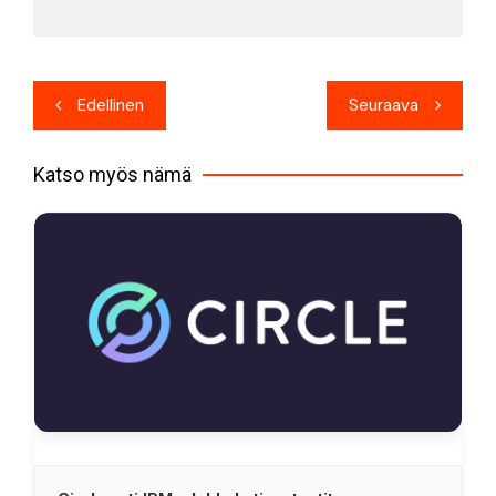
Artikkelien
Edellinen
Seuraava
selaus
Katso myös nämä