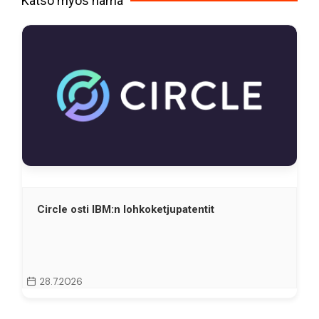
Katso myös nämä
Circle osti IBM:n lohkoketjupatentit
28.7.2026