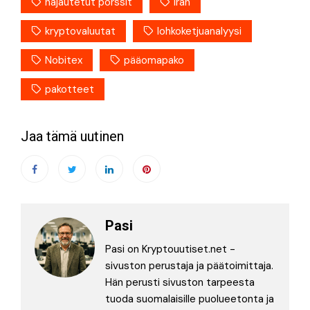
hajautetut pörssit
iran
kryptovaluutat
lohkoketjuanalyysi
Nobitex
pääomapako
pakotteet
Jaa tämä uutinen
Pasi
Pasi on Kryptouutiset.net -
sivuston perustaja ja päätoimittaja.
Hän perusti sivuston tarpeesta
tuoda suomalaisille puolueetonta ja