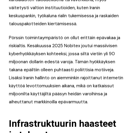
väitetysti valtion instituutioiden, kuten Iranin
keskuspankin, työkaluna rialin tukemisessa ja raskaiden
talouspakotteiden kiertämisessä.
Pörssin toimintaympäristö on ollut erittäin epävakaa ja
riskialtis. Kesäkuussa 2025 Nobitex joutui massiivisen
kyberhyökkäyksen kohteeksi, jossa siltä vietiin yli 90
miljoonan dollarin edestä varoja. Tämän hyökkäyksen
takana epäiltiin olleen puhtaasti poliittisia motiiveja.
Lisäksi Iranin hallinto on aiemminkin rajoittanut internetin
käyttöä levottomuuksien aikana, mikä on katkaissut
miljoonilta käyttäjiltä pääsyn heidän varoihinsa ja
aiheuttanut markkinoilla epävarmuutta.
Infrastruktuurin haasteet