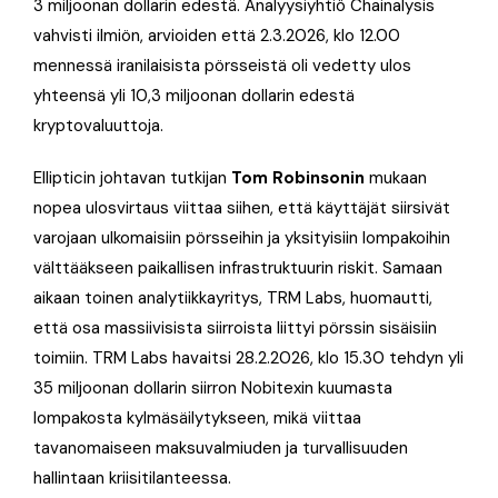
3 miljoonan dollarin edestä. Analyysiyhtiö Chainalysis
vahvisti ilmiön, arvioiden että 2.3.2026, klo 12.00
mennessä iranilaisista pörsseistä oli vedetty ulos
yhteensä yli 10,3 miljoonan dollarin edestä
kryptovaluuttoja.
Ellipticin johtavan tutkijan
Tom Robinsonin
mukaan
nopea ulosvirtaus viittaa siihen, että käyttäjät siirsivät
varojaan ulkomaisiin pörsseihin ja yksityisiin lompakoihin
välttääkseen paikallisen infrastruktuurin riskit. Samaan
aikaan toinen analytiikkayritys, TRM Labs, huomautti,
että osa massiivisista siirroista liittyi pörssin sisäisiin
toimiin. TRM Labs havaitsi 28.2.2026, klo 15.30 tehdyn yli
35 miljoonan dollarin siirron Nobitexin kuumasta
lompakosta kylmäsäilytykseen, mikä viittaa
tavanomaiseen maksuvalmiuden ja turvallisuuden
hallintaan kriisitilanteessa.