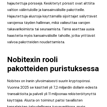
hajautettuja pörssejä. Keskitetyt pörssit ovat alttiita
valtion väliintuloille ja kansainvälisille pakotteille.
Hajautettuja alustoja käyttämällä sijoittajat säilyttävät
varojensa täyden hallinnan, mikä vaikeuttaa varojen
takavarikoimista tai seuraamista. Tämä asettaa uusia
haasteita myös kansainvälisille tahoille, jotka yrittävät
valvoa pakotteiden noudattamista.
Nobitexin rooli
pakotteiden puristuksessa
Nobitex on Iranin ylivoimaisesti suurin kryptopörssi.
Vuonna 2025 se käsitteli yli 7,2 miljardin dollarin edestä
transaktioita ja palveli yli 11 miljoonaa rekisteröitynyttä
käyttäjää. Alusta on toiminut paitsi tavallisten
kansalaisten taloudellisena turvaverkkona, myös