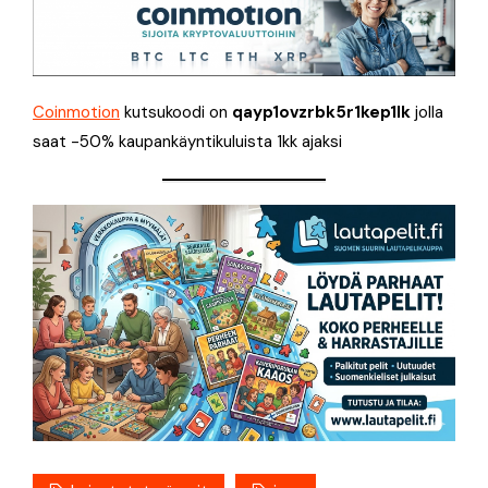
Coinmotion
kutsukoodi on
qayp1ovzrbk5r1kep1lk
jolla
saat -50% kaupankäyntikuluista 1kk ajaksi