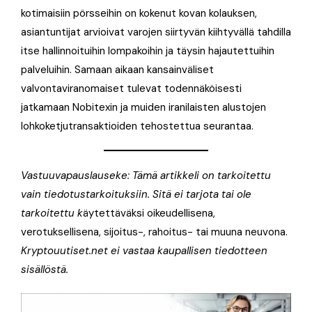
kotimaisiin pörsseihin on kokenut kovan kolauksen,
asiantuntijat arvioivat varojen siirtyvän kiihtyvällä tahdilla
itse hallinnoituihin lompakoihin ja täysin hajautettuihin
palveluihin. Samaan aikaan kansainväliset
valvontaviranomaiset tulevat todennäköisesti
jatkamaan Nobitexin ja muiden iranilaisten alustojen
lohkoketjutransaktioiden tehostettua seurantaa.
Vastuuvapauslauseke: Tämä artikkeli on tarkoitettu
vain tiedotustarkoituksiin. Sitä ei tarjota tai ole
tarkoitettu k
äytettäväksi oikeudellisena,
verotuksellisena, sijoitus-, rahoitus- tai muuna neuvona.
Kryptouutiset.net ei vastaa kaupallisen tiedotteen
sisällöstä.