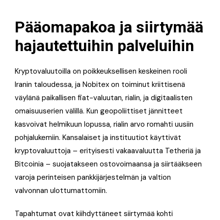
Pääomapakoa ja siirtymää
hajautettuihin palveluihin
Kryptovaluutoilla on poikkeuksellisen keskeinen rooli
Iranin taloudessa, ja Nobitex on toiminut kriittisenä
väylänä paikallisen fiat-valuutan, rialin, ja digitaalisten
omaisuuserien välillä. Kun geopoliittiset jännitteet
kasvoivat helmikuun lopussa, rialin arvo romahti uusiin
pohjalukemiin. Kansalaiset ja instituutiot käyttivät
kryptovaluuttoja – erityisesti vakaavaluutta Tetheriä ja
Bitcoinia – suojatakseen ostovoimaansa ja siirtääkseen
varoja perinteisen pankkijärjestelmän ja valtion
valvonnan ulottumattomiin.
Tapahtumat ovat kiihdyttäneet siirtymää kohti