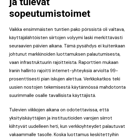
ja tulevat
sopeutumistoimet
Vaikka ensimmäisten tuntien pako pörssistä oli valtava,
käyttäjälähtöisten siirtojen volyymi laski merkittävästi
seuraavien päivien aikana. Tämä pysähdys ei kuitenkaan
johtunut markkinoiden luottamuksen palautumisesta,
vaan infrastruktuurin rajoitteista. Raporttien mukaan
Iranin hallinto rajoitti internet-yhteyksiä arviolta 99-
prosenttisesti pian iskujen alettua. Verkkokatkos teki
uusien nostojen tekemisestä käytännössä mahdotonta
suurimmalle osalle tavallisista käyttäjistä.
Tulevien viikkojen aikana on odotettavissa, että
yksityiskäyttäjien ja instituutioiden varojen siirrot
kiihtyvät uudelleen heti, kun verkkoyhteydet palautuvat
vakaammalle tasolle. Koska luottamus keskitettyihin