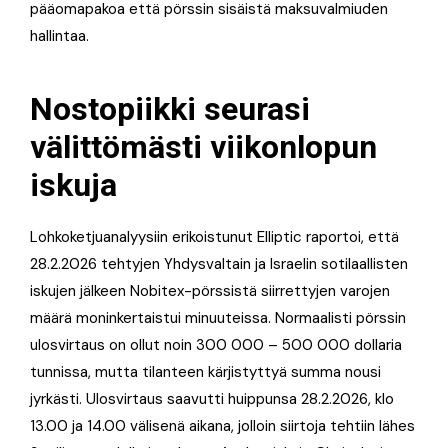
pääomapakoa että pörssin sisäistä maksuvalmiuden
hallintaa.
Nostopiikki seurasi
välittömästi viikonlopun
iskuja
Lohkoketjuanalyysiin erikoistunut Elliptic raportoi, että
28.2.2026 tehtyjen Yhdysvaltain ja Israelin sotilaallisten
iskujen jälkeen Nobitex-pörssistä siirrettyjen varojen
määrä moninkertaistui minuuteissa. Normaalisti pörssin
ulosvirtaus on ollut noin 300 000 – 500 000 dollaria
tunnissa, mutta tilanteen kärjistyttyä summa nousi
jyrkästi. Ulosvirtaus saavutti huippunsa 28.2.2026, klo
13.00 ja 14.00 välisenä aikana, jolloin siirtoja tehtiin lähes