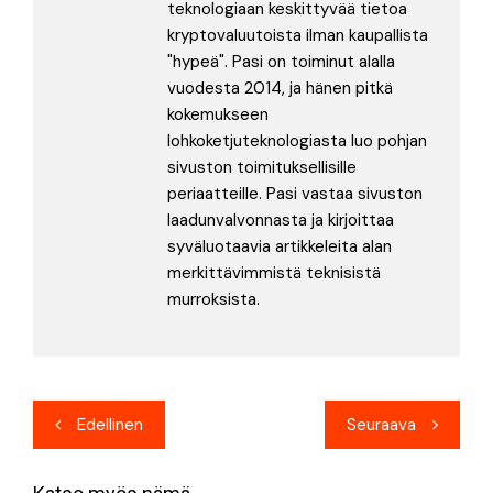
teknologiaan keskittyvää tietoa
kryptovaluutoista ilman kaupallista
"hypeä". Pasi on toiminut alalla
vuodesta 2014, ja hänen pitkä
kokemukseen
lohkoketjuteknologiasta luo pohjan
sivuston toimituksellisille
periaatteille. Pasi vastaa sivuston
laadunvalvonnasta ja kirjoittaa
syväluotaavia artikkeleita alan
merkittävimmistä teknisistä
murroksista.
Artikkelien
Edellinen
Seuraava
selaus