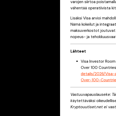
varojen siirtoa poistamall
vähentää operatiivista ki
Lisäksi Visa arvioi mahdol
Nämä kokeilut ja integraat
maksuverkostot joutuvat 
nopeus- ja tehokkuusvaat
Lähteet
Visa Investor Room 
Over 100 Countries 
details/2026/Visa-
Over-100-Countries
Vastuuvapauslauseke: Tämä
k
äytettäväksi oikeudellise
Kryptouutiset.net ei vast