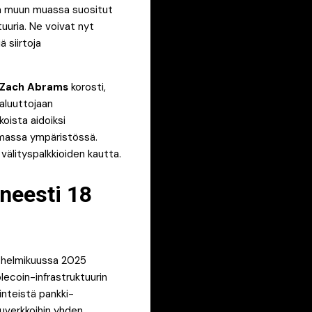
sta muun muassa suositut
uuria. Ne voivat nyt
ä siirtoja
Zach Abrams
korosti,
valuuttojaan
oista aidoiksi
samassa ympäristössä.
välityspalkkioiden kautta.
neesti 18
ti helmikuussa 2025
ecoin-infrastruktuurin
inteistä pankki-
suverkkoihin yhden