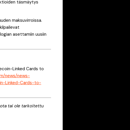
saktioiden täsmäytys
suuden maksuvirroissa.
kilpailevat
gian asettamiin uusiin
lecoin-Linked Cards to
.com/news/news-
in-Linked-Cards-to-
ota tai ole tarkoitettu