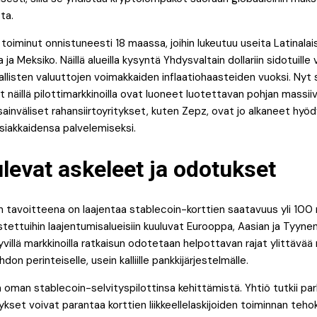
ta.
toiminut onnistuneesti 18 maassa, joihin lukeutuu useita Latinalai
ja Meksiko. Näillä alueilla kysyntä Yhdysvaltain dollariin sidotuille 
kallisten valuuttojen voimakkaiden inflaatiohaasteiden vuoksi. Nyt
 näillä pilottimarkkinoilla ovat luoneet luotettavan pohjan massiivi
sainväliset rahansiirtoyritykset, kuten Zepz, ovat jo alkaneet hyö
siakkaidensa palvelemiseksi.
levat askeleet ja odotukset
n tavoitteena on laajentaa stablecoin-korttien saatavuus yli 1
ettuihin laajentumisalueisiin kuuluvat Eurooppa, Aasian ja Tyynen
ttyvillä markkinoilla ratkaisun odotetaan helpottavan rajat ylittävää
n perinteiselle, usein kalliille pankkijärjestelmälle.
oman stablecoin-selvityspilottinsa kehittämistä. Yhtiö tutkii parha
ykset voivat parantaa korttien liikkeellelaskijoiden toiminnan teh