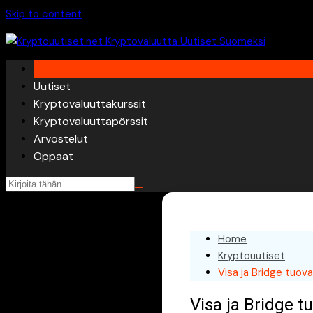
Skip to content
Uutiset
Kryptovaluuttakurssit
Kryptovaluuttapörssit
Arvostelut
Oppaat
Home
Kryptouutiset
Visa ja Bridge tuov
Visa ja Bridge t