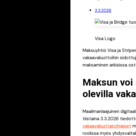
3.3.2026
Visa Logo
Maksuyhtiö Visa ja Stripen
vakaavaluuttoihin sidottu
maksaminen arkisissa os
Maksun voi 
olevilla vak
Maailmanlaajuinen digitaal
tiistaina 3.3.2026 tiedot
vakaavaluuttapohjaiset
ma
roolissa myös yhdysvalta