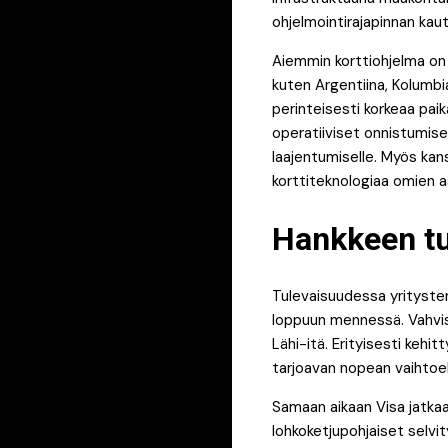
ohjelmointirajapinnan kaut
Aiemmin korttiohjelma on 
kuten Argentiina, Kolumbia 
perinteisesti korkeaa pai
operatiiviset onnistumiset
laajentumiselle. Myös kan
korttiteknologiaa omien a
Hankkeen tu
Tulevaisuudessa yrityste
loppuun mennessä. Vahvist
Lähi-itä. Erityisesti kehi
tarjoavan nopean vaihtoehdo
Samaan aikaan Visa jatkaa 
lohkoketjupohjaiset selvit