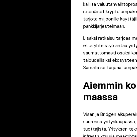
kalliita valuutanvaihtopr
itsenäiset kryptolompakot
tarjota miljoonille käyttäj
pankkijärjestelmään.
Lisäksi ratkaisu tarjoaa m
että yhteistyö antaa yrit
saumattomasti osaksi kort
taloudellisiksi ekosystee
Samalla se tarjoaa lompakk
Aiemmin kor
maassa
Visan ja Bridgen alkuperäi
suuressa yrityskaupassa, 
tuottajista. Yrityksen tek
infrastruktuuria maakohta