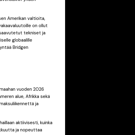
sen Amerikan valtioita,
vakaavaluutoille on ollut
 saavutetut tekniset ja
selle globaalille
dyntää Bridgen
00 maahan vuoden 2026
meren alue, Afrikka sekä
 maksuliikennettä ja
illaan aktiivisesti, kuinka
okkuutta ja nopeuttaa