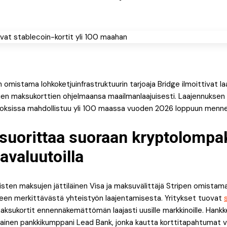
 omistama lohkoketjuinfrastruktuurin tarjoaja Bridge ilmoittivat l
jen maksukorttien ohjelmaansa maailmanlaajuisesti. Laajennuksen 
toksissa mahdollistuu yli 100 maassa vuoden 2026 loppuun menn
suorittaa suoraan kryptolomp
aavaluutoilla
isten maksujen jättiläinen Visa ja maksuvälittäjä Stripen omistama
teen merkittävästä yhteistyön laajentamisesta. Yritykset tuovat
ksukortit ennennäkemättömän laajasti uusille markkinoille. Hank
lainen pankkikumppani Lead Bank, jonka kautta korttitapahtumat v