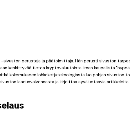
 -sivuston perustaja ja päätoimittaja. Hän perusti sivuston tarpe
an keskittyvää tietoa kryptovaluutoista ilman kaupallista "hypeä".
itkä kokemukseen lohkoketjuteknologiasta luo pohjan sivuston toim
 sivuston laadunvalvonnasta ja kirjoittaa syväluotaavia artikkeleit
selaus