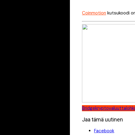
Coinmotion
kutsukoodi o
Bridge
kryptovaluutta
lohk
Jaa tämä uutinen
Facebook