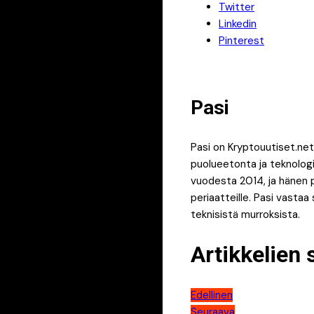
Twitter
Linkedin
Pinterest
Pasi
Pasi on Kryptouutiset.net
puolueetonta ja teknologia
vuodesta 2014, ja hänen p
periaatteille. Pasi vastaa
teknisistä murroksista.
Artikkelien 
Edellinen
Seuraava