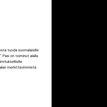
esta tuoda suomalaisille
 Pasi on toiminut alalla
ituksellisille
a alan merkittävimmistä