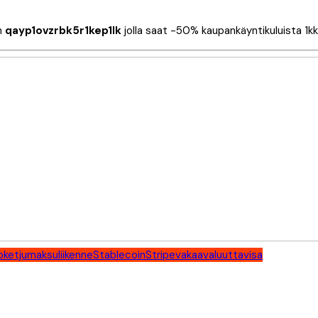
n
qayp1ovzrbk5r1kep1lk
jolla saat -50% kaupankäyntikuluista 1kk
oketju
maksuliikenne
Stablecoin
Stripe
vakaavaluutta
visa