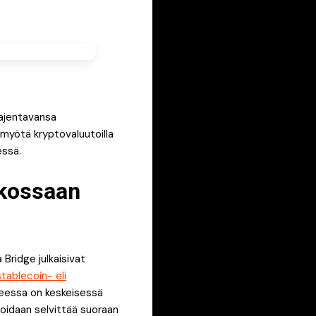
aajentavansa
myötä kryptovaluutoilla
essä.
akossaan
 Bridge julkaisivat
stablecoin- eli
keessa on keskeisessä
oidaan selvittää suoraan