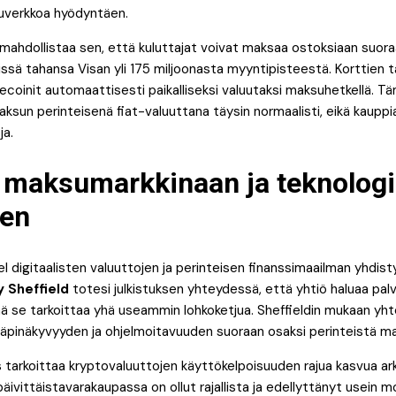
uverkkoa hyödyntäen.
 mahdollistaa sen, että kuluttajat voivat maksaa ostoksiaan suo
missä tahansa Visan yli 175 miljoonasta myyntipisteestä. Korttien 
coinit automaattisesti paikalliseksi valuutaksi maksuhetkellä. Tä
sun perinteisenä fiat-valuuttana täysin normaalisti, eikä kauppia
ja.
 maksumarkkinaan ja teknolog
een
digitaalisten valuuttojen ja perinteisen finanssimaailman yhdist
 Sheffield
totesi julkistuksen yhteydessä, että yhtiö haluaa palve
nä se tarkoittaa yhä useammin lohkoketjua. Sheffieldin mukaan yh
läpinäkyvyyden ja ohjelmoitavuuden suoraan osaksi perinteistä ma
 tarkoittaa kryptovaluuttojen käyttökelpoisuuden rajua kasvua a
ivittäistavarakaupassa on ollut rajallista ja edellyttänyt usein mo