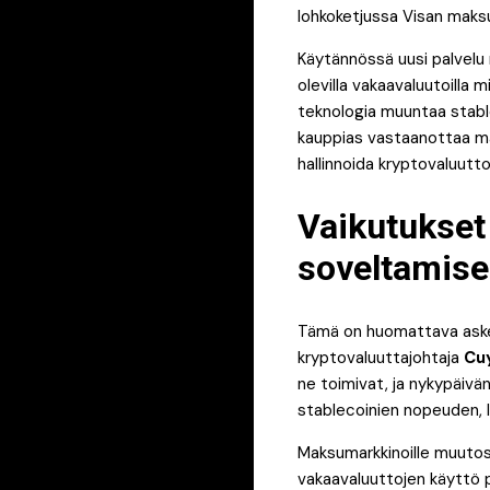
lohkoketjussa Visan maks
Käytännössä uusi palvelu
olevilla vakaavaluutoilla 
teknologia muuntaa stable
kauppias vastaanottaa mak
hallinnoida kryptovaluutto
Vaikutukset
soveltamis
Tämä on huomattava askel 
kryptovaluuttajohtaja
Cuy
ne toimivat, ja nykypäivä
stablecoinien nopeuden, 
Maksumarkkinoille muutos
vakaavaluuttojen käyttö pä