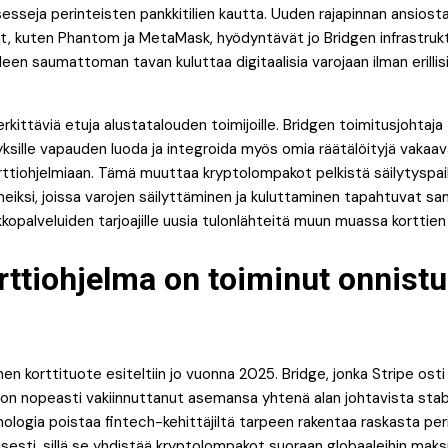
osesseja perinteisten pankkitilien kautta. Uuden rajapinnan ansio
, kuten Phantom ja MetaMask, hyödyntävät jo Bridgen infrastrukt
illeen saumattoman tavan kuluttaa digitaalisia varojaan ilman erillisi
erkittäviä etuja alustatalouden toimijoille. Bridgen toimitusjohtaja
yksille vapauden luoda ja integroida myös omia räätälöityjä vakaa
tiohjelmiaan. Tämä muuttaa kryptolompakot pelkistä säilytyspaik
meiksi, joissa varojen säilyttäminen ja kuluttaminen tapahtuvat 
opalveluiden tarjoajille uusia tulonlähteitä muun muassa korttien 
ttiohjelma on toiminut onnistu
nen korttituote esiteltiin jo vuonna 2025. Bridge, jonka Stripe os
on nopeasti vakiinnuttanut asemansa yhtenä alan johtavista stabl
nologia poistaa fintech-kehittäjiltä tarpeen rakentaa raskasta per
isesti, sillä se yhdistää kryptolompakot suoraan globaaleihin mak