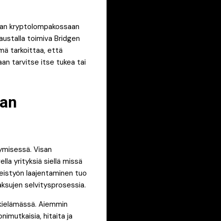
raan kryptolompakossaan
taustalla toimiva Bridgen
mä tarkoittaa, että
an tarvitse itse tukea tai
ian
ymisessä. Visan
lla yrityksiä siellä missä
teistyön laajentaminen tuo
ksujen selvitysprosessia.
rkielämässä. Aiemmin
nimutkaisia, hitaita ja