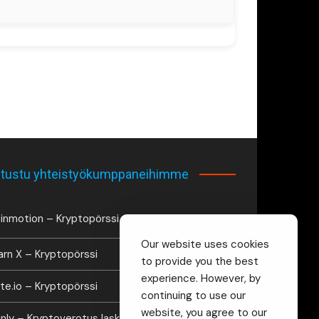
tustu yhteistyökumppaneihimme
inmotion – Kryptopörssi
Our website uses cookies
arn X – Kryptopörssi
to provide you the best
experience. However, by
te.io – Kryptopörssi
continuing to use our
website, you agree to our
inly – Kryptoverotus laskuri