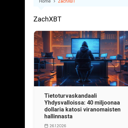
Home
ZachXBT
ZachXBT
Tietoturvaskandaali
Yhdysvalloissa: 40 miljoonaa
dollaria katosi viranomaisten
hallinnasta
26.1.2026