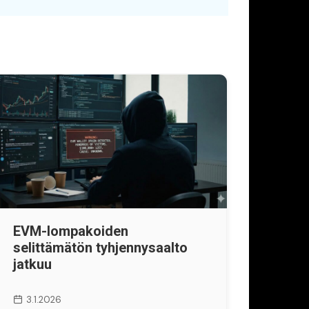
EVM-lompakoiden
selittämätön tyhjennysaalto
jatkuu
3.1.2026