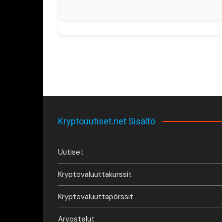
Kryptouutiset.net Sisältö
Uutiset
Kryptovaluuttakurssit
Kryptovaluuttapörssit
Arvostelut