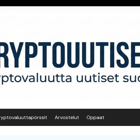
ryptovaluuttapörssit
Arvostelut
Oppaat