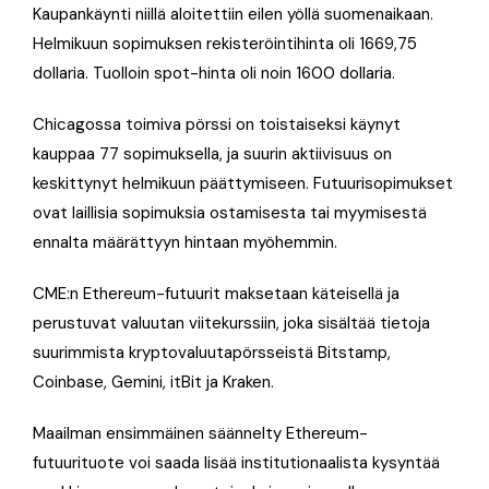
Kaupankäynti niillä aloitettiin eilen yöllä suomenaikaan.
Helmikuun sopimuksen rekisteröintihinta oli 1669,75
dollaria. Tuolloin spot-hinta oli noin 1600 dollaria.
Chicagossa toimiva pörssi on toistaiseksi käynyt
kauppaa 77 sopimuksella, ja suurin aktiivisuus on
keskittynyt helmikuun päättymiseen. Futuurisopimukset
ovat laillisia sopimuksia ostamisesta tai myymisestä
ennalta määrättyyn hintaan myöhemmin.
CME:n Ethereum-futuurit maksetaan käteisellä ja
perustuvat valuutan viitekurssiin, joka sisältää tietoja
suurimmista kryptovaluutapörsseistä Bitstamp,
Coinbase, Gemini, itBit ja Kraken.
Maailman ensimmäinen säännelty Ethereum-
futuurituote voi saada lisää institutionaalista kysyntää