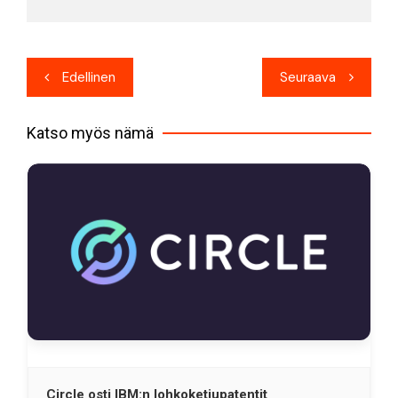
Artikkelien
Edellinen
Seuraava
selaus
Katso myös nämä
Circle osti IBM:n lohkoketjupatentit