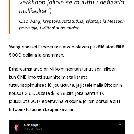
verkkoon jolloin se muuttuu deflaatio
malliseksi ”,
Qiao Wang, kryptovaluuttatutkija, sijoittaja ja Messarin
perustaja, twiittasi sunnuntaina.
Wang ennakoi Ethereum:n arvon olevan pitkällä aikavälillä
5000 dollaria ja enemmän.
Ethereum:n arvo on yli kolminkertaistunut sen jälkeen,
kun CME ilmoitti suunnitelmista listata
futuurisopimukset 16. joulukuuta, jäljittelemällä Bitcoinin
nousua $ 6,000:sta $ 19,783:iin, joka nähtiin 17.
joulukuuta 2017 edeltävinä viikkoina, jolloin pörssi aloitti
Bitcoin-futuurien kaupankäynnin.