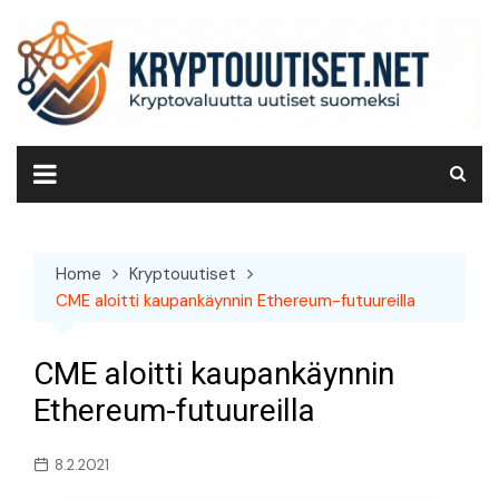
Skip
to
content
Home
Kryptouutiset
CME aloitti kaupankäynnin Ethereum-futuureilla
CME aloitti kaupankäynnin
Ethereum-futuureilla
8.2.2021