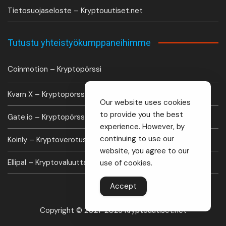
Tietosuojaseloste – Kryptouutiset.net
Tutustu yhteistyökumppaneihimme
Coinmotion – Kryptopörssi
Kvarn X – Kryptopörssi
Our website uses cookies
to provide you the best
Gate.io – Kryptopörssi
experience. However, by
continuing to use our
Koinly – Kryptoverotus laskuri
website, you agree to our
Ellipal – Kryptovaluutta lompakko
use of cookies.
Accept
Copyright © 2021-2026 Kryptouutiset.net