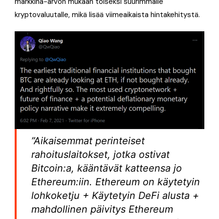
markkina-arvon mukaan toiseksi suurimmalle
kryptovaluutalle, mikä lisää viimeaikaista hintakehitystä.
”Aikaisemmat perinteiset
rahoituslaitokset, jotka ostivat
Bitcoin:a, kääntävät katteensa jo
Ethereum:iin. Ethereum on käytetyin
lohkoketju + Käytetyin DeFi alusta +
mahdollinen päivitys Ethereum