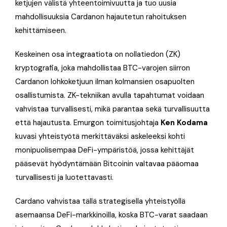
ketjujen välistä yhteentoimivuutta ja tuo uusia
mahdollisuuksia Cardanon hajautetun rahoituksen
kehittämiseen.
Keskeinen osa integraatiota on nollatiedon (ZK)
kryptografia, joka mahdollistaa BTC-varojen siirron
Cardanon lohkoketjuun ilman kolmansien osapuolten
osallistumista. ZK-tekniikan avulla tapahtumat voidaan
vahvistaa turvallisesti, mikä parantaa sekä turvallisuutta
että hajautusta. Emurgon toimitusjohtaja
Ken Kodama
kuvasi yhteistyötä merkittäväksi askeleeksi kohti
monipuolisempaa DeFi-ympäristöä, jossa kehittäjät
pääsevät hyödyntämään Bitcoinin valtavaa pääomaa
turvallisesti ja luotettavasti.
Cardano vahvistaa tällä strategisella yhteistyöllä
asemaansa DeFi-markkinoilla, koska BTC-varat saadaan