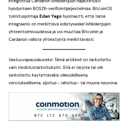
integroitua Cardanon lohkoketjuun hajautetusti
hyödyntäen BOSZK-verifiointijärjestelmää. BitcoinOS
toimitusjohtaja
Edan Yago
huomautti, että tämä
integraatio on merkittävä edistysaskel lohkoketjujen
yhteentoimivuudessa ja voi muuttaa Bitcoinin ja
Cardanon välistä yhteistyötä merkittävästi.
Vastuuvapauslauseke: Tämä artikkeli on tarkoitettu
vain tiedotustarkoituksiin. Sitä ei tarjota tai ole
tarkoitettu k
äytettäväksi oikeudellisena,
verotuksellisena, sijoitus-, rahoitus- tai muuna neuvona.