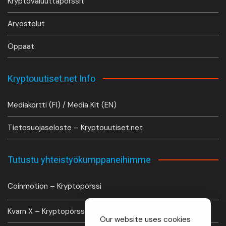
Kryptovaluuttapörssit
Arvostelut
Oppaat
Kryptouutiset.net Info
Mediakortti (FI) / Media Kit (EN)
Tietosuojaseloste – Kryptouutiset.net
Tutustu yhteistyökumppaneihimme
Coinmotion – Kryptopörssi
Kvarn X – Kryptopörssi
Our website uses cookies