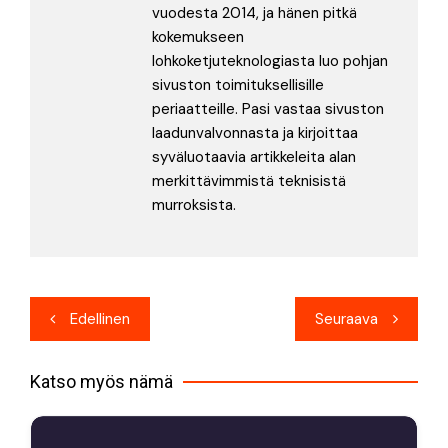
vuodesta 2014, ja hänen pitkä
kokemukseen
lohkoketjuteknologiasta luo pohjan
sivuston toimituksellisille
periaatteille. Pasi vastaa sivuston
laadunvalvonnasta ja kirjoittaa
syväluotaavia artikkeleita alan
merkittävimmistä teknisistä
murroksista.
Artikkelien
Edellinen
Seuraava
selaus
Katso myös nämä