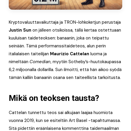
Kryptovaluuttavaikuttaja ja TRON-lohkoketjun perustaja
Justin Sun
on jälleen otsikoissa, tällä kertaa ostettuaan
kuuluisan taideteoksen: banaanin, joka on teipattu
seinään. Tämä performanssitaideteos, alun perin
italialaisen taiteilijan
Maurizio Cattelan
luoma ja
nimeltään
Comedian
, myytiin Sotheby’s-huutokaupassa
6,2 miljoonalla dollarilla. Sun ilmoitti, että hän aikoo syödä
tämän kalliin banaanin osana sen taiteellista tarkoitusta.
Mikä on teoksen tausta?
Cattelan tunnettu teos sai alkujaan laajaa huomiota
vuonna 2019, kun se esiteltiin Art Basel -tapahtumassa.
Sitä pidettiin eräänlaisena kommenttina taidemaailman