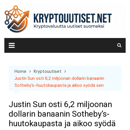
Skip
to
content
Home
Kryptouutiset
Justin Sun osti 6,2 miljoonan dollarin banaanin
Sotheby’s-huutokaupasta ja aikoo syödä sen
Justin Sun osti 6,2 miljoonan
dollarin banaanin Sotheby’s-
huutokaupasta ja aikoo syödä