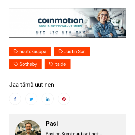
huutokauppa
Justin Sun
Sotheby
taide
Jaa tämä uutinen
Pasi
Pasi on Kryptouutiset.net -