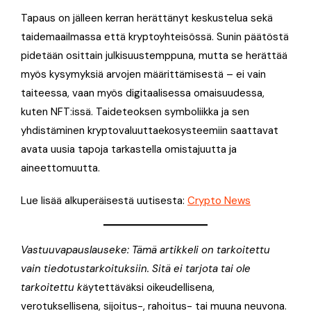
Tapaus on jälleen kerran herättänyt keskustelua sekä
taidemaailmassa että kryptoyhteisössä. Sunin päätöstä
pidetään osittain julkisuustemppuna, mutta se herättää
myös kysymyksiä arvojen määrittämisestä – ei vain
taiteessa, vaan myös digitaalisessa omaisuudessa,
kuten NFT:issä. Taideteoksen symboliikka ja sen
yhdistäminen kryptovaluuttaekosysteemiin saattavat
avata uusia tapoja tarkastella omistajuutta ja
aineettomuutta.
Lue lisää alkuperäisestä uutisesta:
Crypto News
Vastuuvapauslauseke: Tämä artikkeli on tarkoitettu
vain tiedotustarkoituksiin. Sitä ei tarjota tai ole
tarkoitettu k
äytettäväksi oikeudellisena,
verotuksellisena, sijoitus-, rahoitus- tai muuna neuvona.