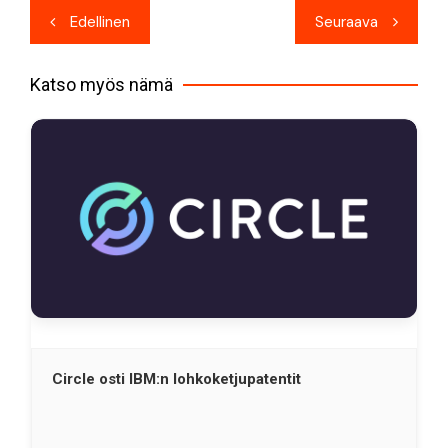
Artikkelien
Edellinen
Seuraava
selaus
Katso myös nämä
Circle osti IBM:n lohkoketjupatentit