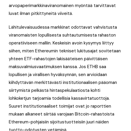
arvopaperimarkkinaviranomainen myöntää tarvittavat
luvat ilman pitkittyneitä viiveitä.
Lähitulevaisuudessa markkinat odottavat vahvistusta
viranomaisten lopullisesta suhtautumisesta rahaston
operatiiviseen malliin. Keskeisin avoin kysymys liittyy
siihen, miten Ethereumin tekniset lukitusajat sovitetaan
yhteen ETF-rahastojen lakisääteisen päivittäisen
maksuvalmiusvaatimuksen kanssa. Jos ETHB saa
lopullisen ja virallisen hyväksynnän, sen arvioidaan
kiihdyttävän merkittävästi institutionaalisen pääoman
siirtymistä pelkästä hintaspekulaatiosta kohti
lohkoketjun tarjoamia todellisia kassavirtatuottoja.
Suuret institutionaaliset toimijat ovat jo raporttien
mukaan alkaneet siirtää varojaan Bitcoin-rahastoista
Ethereum-pohjaisiin sijoitustuotteisiin juuri näiden
tuotto-odotusten vetäminä.