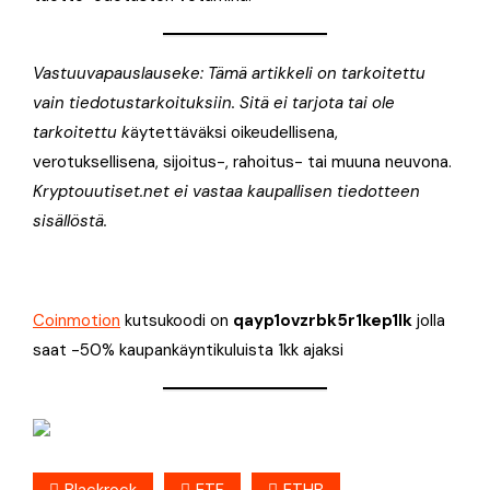
Vastuuvapauslauseke: Tämä artikkeli on tarkoitettu
vain tiedotustarkoituksiin. Sitä ei tarjota tai ole
tarkoitettu k
äytettäväksi oikeudellisena,
verotuksellisena, sijoitus-, rahoitus- tai muuna neuvona.
Kryptouutiset.net ei vastaa kaupallisen tiedotteen
sisällöstä.
Coinmotion
kutsukoodi on
qayp1ovzrbk5r1kep1lk
jolla
saat -50% kaupankäyntikuluista 1kk ajaksi
Blackrock
ETF
ETHB