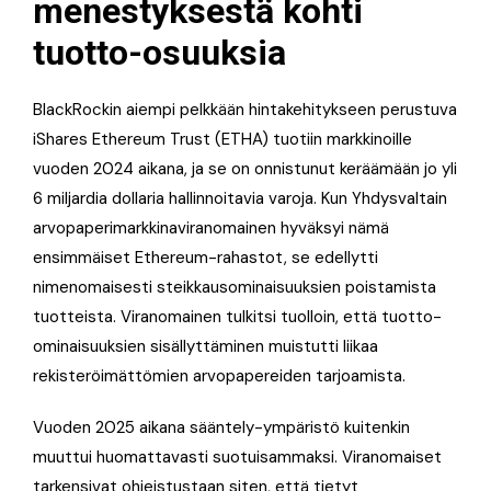
menestyksestä kohti
tuotto-osuuksia
BlackRockin aiempi pelkkään hintakehitykseen perustuva
iShares Ethereum Trust (ETHA) tuotiin markkinoille
vuoden 2024 aikana, ja se on onnistunut keräämään jo yli
6 miljardia dollaria hallinnoitavia varoja. Kun Yhdysvaltain
arvopaperimarkkinaviranomainen hyväksyi nämä
ensimmäiset Ethereum-rahastot, se edellytti
nimenomaisesti steikkausominaisuuksien poistamista
tuotteista. Viranomainen tulkitsi tuolloin, että tuotto-
ominaisuuksien sisällyttäminen muistutti liikaa
rekisteröimättömien arvopapereiden tarjoamista.
Vuoden 2025 aikana sääntely-ympäristö kuitenkin
muuttui huomattavasti suotuisammaksi. Viranomaiset
tarkensivat ohjeistustaan siten, että tietyt