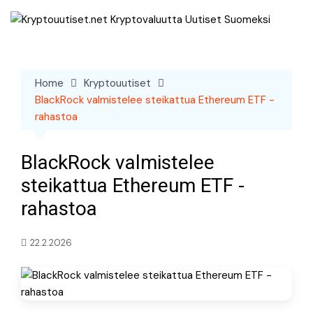
Skip
to
content
Home
Kryptouutiset
BlackRock valmistelee steikattua Ethereum ETF -
rahastoa
BlackRock valmistelee
steikattua Ethereum ETF -
rahastoa
22.2.2026