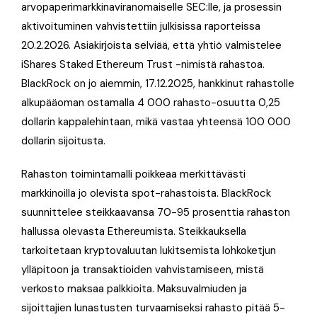
arvopaperimarkkinaviranomaiselle SEC:lle, ja prosessin
aktivoituminen vahvistettiin julkisissa raporteissa
20.2.2026. Asiakirjoista selviää, että yhtiö valmistelee
iShares Staked Ethereum Trust -nimistä rahastoa.
BlackRock on jo aiemmin, 17.12.2025, hankkinut rahastolle
alkupääoman ostamalla 4 000 rahasto-osuutta 0,25
dollarin kappalehintaan, mikä vastaa yhteensä 100 000
dollarin sijoitusta.
Rahaston toimintamalli poikkeaa merkittävästi
markkinoilla jo olevista spot-rahastoista. BlackRock
suunnittelee steikkaavansa 70-95 prosenttia rahaston
hallussa olevasta Ethereumista. Steikkauksella
tarkoitetaan kryptovaluutan lukitsemista lohkoketjun
ylläpitoon ja transaktioiden vahvistamiseen, mistä
verkosto maksaa palkkioita. Maksuvalmiuden ja
sijoittajien lunastusten turvaamiseksi rahasto pitää 5-