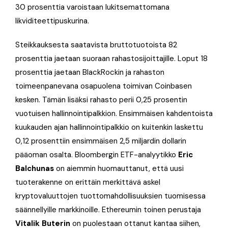
30 prosenttia varoistaan lukitsemattomana
likviditeettipuskurina.
Steikkauksesta saatavista bruttotuotoista 82
prosenttia jaetaan suoraan rahastosijoittajille. Loput 18
prosenttia jaetaan BlackRockin ja rahaston
toimeenpanevana osapuolena toimivan Coinbasen
kesken. Tämän lisäksi rahasto perii 0,25 prosentin
vuotuisen hallinnointipalkkion. Ensimmäisen kahdentoista
kuukauden ajan hallinnointipalkkio on kuitenkin laskettu
0,12 prosenttiin ensimmäisen 2,5 miljardin dollarin
pääoman osalta. Bloombergin ETF-analyytikko
Eric
Balchunas
on aiemmin huomauttanut, että uusi
tuoterakenne on erittäin merkittävä askel
kryptovaluuttojen tuottomahdollisuuksien tuomisessa
säännellyille markkinoille. Ethereumin toinen perustaja
Vitalik Buterin
on puolestaan ottanut kantaa siihen,