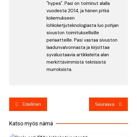
"hypeä". Pasi on toiminut alalla
vuodesta 2014, ja hänen pitkä
kokemukseen
lohkoketjuteknologiasta luo pohjan
sivuston toimituksellisille
periaatteille. Pasi vastaa sivuston
laadunvalvonnasta ja kirjoittaa
syväluotaavia artikkeleita alan
merkittävimmistä teknisistä
murroksista.
Artikkelien
Edellinen
Seuraava
selaus
Katso myös nämä