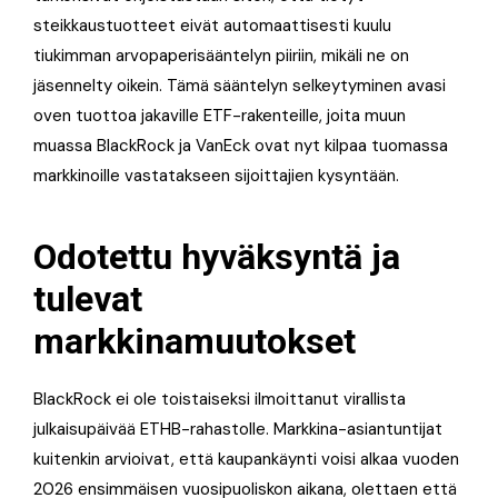
steikkaustuotteet eivät automaattisesti kuulu
tiukimman arvopaperisääntelyn piiriin, mikäli ne on
jäsennelty oikein. Tämä sääntelyn selkeytyminen avasi
oven tuottoa jakaville ETF-rakenteille, joita muun
muassa BlackRock ja VanEck ovat nyt kilpaa tuomassa
markkinoille vastatakseen sijoittajien kysyntään.
Odotettu hyväksyntä ja
tulevat
markkinamuutokset
BlackRock ei ole toistaiseksi ilmoittanut virallista
julkaisupäivää ETHB-rahastolle. Markkina-asiantuntijat
kuitenkin arvioivat, että kaupankäynti voisi alkaa vuoden
2026 ensimmäisen vuosipuoliskon aikana, olettaen että