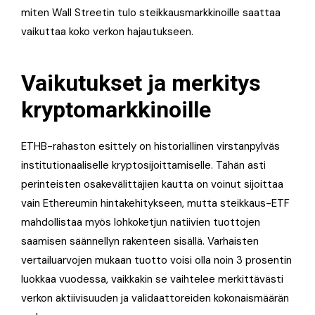
miten Wall Streetin tulo steikkausmarkkinoille saattaa
vaikuttaa koko verkon hajautukseen.
Vaikutukset ja merkitys
kryptomarkkinoille
ETHB-rahaston esittely on historiallinen virstanpylväs
institutionaaliselle kryptosijoittamiselle. Tähän asti
perinteisten osakevälittäjien kautta on voinut sijoittaa
vain Ethereumin hintakehitykseen, mutta steikkaus-ETF
mahdollistaa myös lohkoketjun natiivien tuottojen
saamisen säännellyn rakenteen sisällä. Varhaisten
vertailuarvojen mukaan tuotto voisi olla noin 3 prosentin
luokkaa vuodessa, vaikkakin se vaihtelee merkittävästi
verkon aktiivisuuden ja validaattoreiden kokonaismäärän