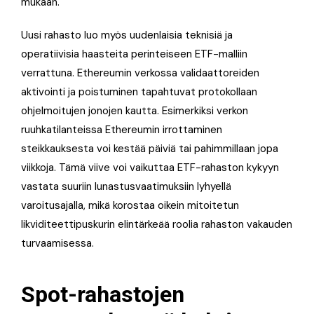
mukaan.
Uusi rahasto luo myös uudenlaisia teknisiä ja
operatiivisia haasteita perinteiseen ETF-malliin
verrattuna. Ethereumin verkossa validaattoreiden
aktivointi ja poistuminen tapahtuvat protokollaan
ohjelmoitujen jonojen kautta. Esimerkiksi verkon
ruuhkatilanteissa Ethereumin irrottaminen
steikkauksesta voi kestää päiviä tai pahimmillaan jopa
viikkoja. Tämä viive voi vaikuttaa ETF-rahaston kykyyn
vastata suuriin lunastusvaatimuksiin lyhyellä
varoitusajalla, mikä korostaa oikein mitoitetun
likviditeettipuskurin elintärkeää roolia rahaston vakauden
turvaamisessa.
Spot-rahastojen