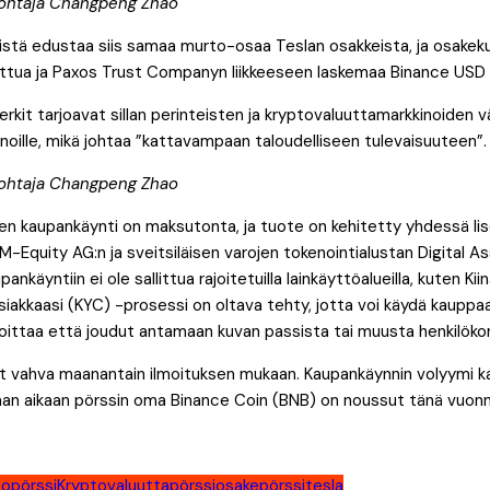
johtaja Changpeng Zhao
stä edustaa siis samaa murto-osaa Teslan osakkeista, ja osakeku
idottua ja Paxos Trust Companyn liikkeeseen laskemaa Binance USD
rkit tarjoavat sillan perinteisten ja kryptovaluuttamarkkinoiden väl
oille, mikä johtaa ”kattavampaan taloudelliseen tulevaisuuteen”.
johtaja Changpeng Zhao
en kaupankäynti on maksutonta, ja tuote on kehitetty yhdessä li
CM-Equity AG:n ja sveitsiläisen varojen tokenointialustan Digital 
nkäyntiin ei ole sallittua rajoitetuilla lainkäyttöalueilla, kuten Kii
siakkaasi (KYC) -prosessi on oltava tehty, jotta voi käydä kauppaa d
oittaa että joudut antamaan kuvan passista tai muusta henkilökor
ut vahva maanantain ilmoituksen mukaan. Kaupankäynnin volyymi ka
n aikaan pörssin oma Binance Coin (BNB) on noussut tänä vuonn
topörssi
Kryptovaluuttapörssi
osake
pörssi
tesla