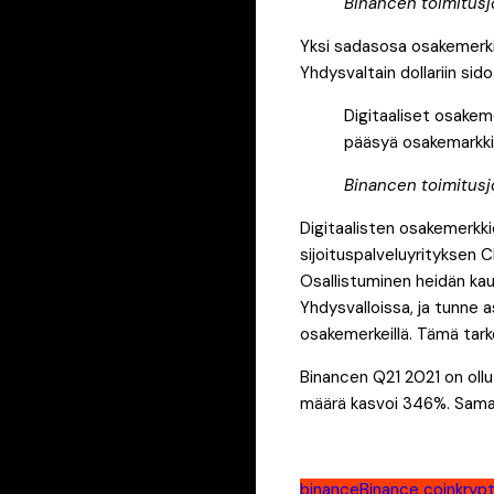
Binancen toimitus
Yksi sadasosa osakemerki
Yhdysvaltain dollariin s
Digitaaliset osakeme
pääsyä osakemarkkin
Binancen toimitus
Digitaalisten osakemerkki
sijoituspalveluyrityksen 
Osallistuminen heidän kaupa
Yhdysvalloissa, ja tunne a
osakemerkeillä. Tämä tark
Binancen Q21 2021 on oll
määrä kasvoi 346%. Samaa
binance
Binance coin
kryp