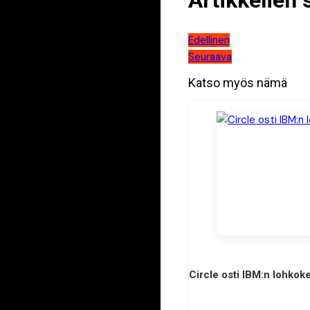
Artikkelien 
Edellinen
Seuraava
Katso myös nämä
Circle osti IBM:n lohkoke