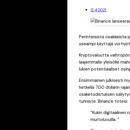
12.4.2021
Perinteisistä osakkeista p
useampi käyttäjä voi hyö
Kryptovaluutta vaihtopör
laajemmalle yleisölle mah
lukien potentiaaliset osi
Ensimmäinen julkisesti m
hetkellä 700 dollarin raja
osaketodistuksen säilytys
tunniste. Binance totesi:
”Kukin digitaalinen
murtoluvuilla. ”