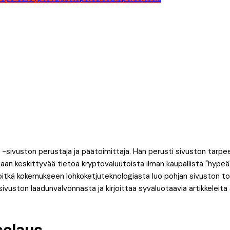
 -sivuston perustaja ja päätoimittaja. Hän perusti sivuston tarpe
an keskittyvää tietoa kryptovaluutoista ilman kaupallista "hypeä".
itkä kokemukseen lohkoketjuteknologiasta luo pohjan sivuston toim
 sivuston laadunvalvonnasta ja kirjoittaa syväluotaavia artikkeleit