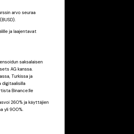
rssin arvo seuraa
 (BUSD).
ille ja laajentavat
sensoidun saksalaisen
Assets AG kanssa.
nassa, Turkissa ja
igitaalisilla
tista Binance:lle
svoi 260% ja käyttäjien
a yli 900%.