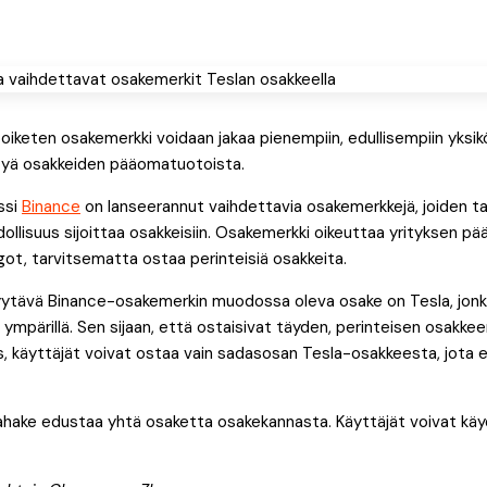
oiketen osakemerkki voidaan jakaa pienempiin, edullisempiin yksikö
tyä osakkeiden pääomatuotoista.
ssi
Binance
on lanseerannut vaihdettavia osakemerkkejä, joiden t
dollisuus sijoittaa osakkeisiin. Osakemerkki oikeuttaa yrityksen
ngot, tarvitsematta ostaa perinteisiä osakkeita.
yytävä Binance-osakemerkin muodossa oleva osake on Tesla, jonka
n ympärillä. Sen sijaan, että ostaisivat täyden, perinteisen osakkee
, käyttäjät voivat ostaa vain sadasosan Tesla-osakkeesta, jota e
 rahake edustaa yhtä osaketta osakekannasta. Käyttäjät voivat kä