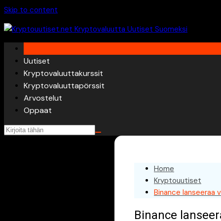
Skip to content
Uutiset
Kryptovaluuttakurssit
Kryptovaluuttapörssit
Arvostelut
Oppaat
Home
Kryptouutiset
Binance lanseeraa v
Binance lanseer