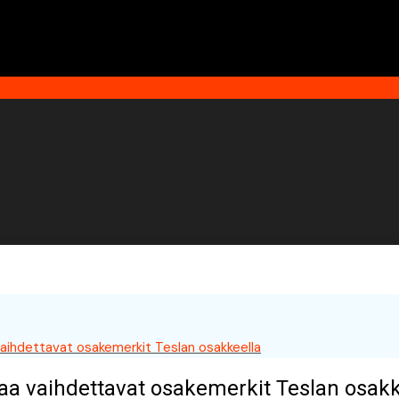
aihdettavat osakemerkit Teslan osakkeella
aa vaihdettavat osakemerkit Teslan osakk