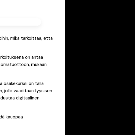
ihin, mikä tarkoittaa, että
arkoituksena on antaa
 pääomatuottoon, mukaan
 osakekurssi on tällä
n, jolle vaaditaan fyysisen
dustaa digitaalinen
ydä kauppaa