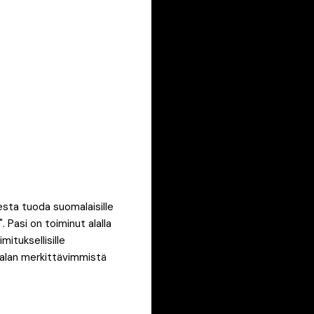
esta tuoda suomalaisille
 Pasi on toiminut alalla
ituksellisille
a alan merkittävimmistä