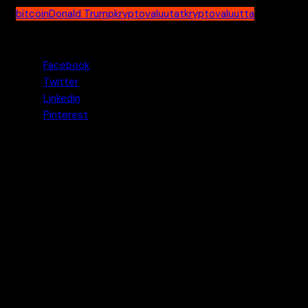
bitcoin
Donald Trump
kryptovaluutat
kryptovaluutta
Jaa tämä uutinen
Facebook
Twitter
Linkedin
Pinterest
Pasi
Pasi on Kryptouutiset.net -sivuston perustaja ja
päätoimittaja. Hän perusti sivuston tarpeesta tuoda
suomalaisille puolueetonta ja teknologiaan keskittyvää
tietoa kryptovaluutoista ilman kaupallista "hypeä". Pasi on
toiminut alalla vuodesta 2014, ja hänen pitkä kokemukseen
lohkoketjuteknologiasta luo pohjan sivuston