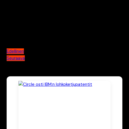
toimituksellisille periaatteille. Pasi vastaa sivuston
laadunvalvonnasta ja kirjoittaa syväluotaavia artikkeleita
alan merkittävimmistä teknisistä murroksista.
Artikkelien selaus
Edellinen
Seuraava
Katso myös nämä