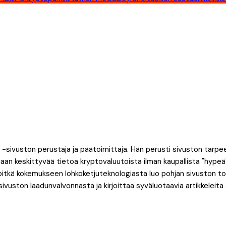
 -sivuston perustaja ja päätoimittaja. Hän perusti sivuston tarpe
an keskittyvää tietoa kryptovaluutoista ilman kaupallista "hypeä".
itkä kokemukseen lohkoketjuteknologiasta luo pohjan sivuston toim
 sivuston laadunvalvonnasta ja kirjoittaa syväluotaavia artikkeleit