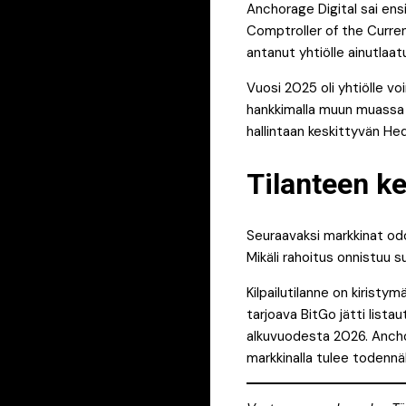
Anchorage Digital sai ens
Comptroller of the Curre
antanut yhtiölle ainutlaat
Vuosi 2025 oli yhtiölle v
hankkimalla muun muassa v
hallintaan keskittyvän He
Tilanteen k
Seuraavaksi markkinat odo
Mikäli rahoitus onnistuu 
Kilpailutilanne on kiristy
tarjoava BitGo jätti list
alkuvuodesta 2026. Ancho
markkinalla tulee todenn