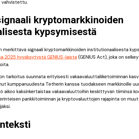
ä vahvistettu.
signaali kryptomarkkinoiden
aalisesta kypsymisestä
n merkittävä signaali kryptomarkkinoiden institutionaalisesta ky
sa 2025 hyväksytystä GENIUS-laista
(GENIUS Act), joka on selkey
koita.
on tarkoitus suunnata erityisesti vakaavaluuttaliiketoiminnan ka
anut kumppanuudesta Tetherin kanssa tuodakseen markkinoille uu
iö aikoo kaksinkertaistaa vakaavaluuttoihin keskittyvän tiiminsä k
erinteisen pankkitoiminnan ja kryptovaluuttojen rajapinta on mu
jäksi.
nteksti