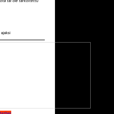
ota tai ole tarkoitettu
 ajaksi
tether