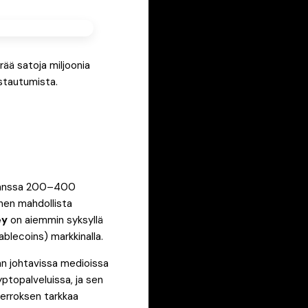
rää satoja miljoonia
stautumista.
n kanssa 200–400
nnen mahdollista
ey
on aiemmin syksyllä
ablecoins) markkinalla.
an johtavissa medioissa
yptopalveluissa, ja sen
kierroksen tarkkaa