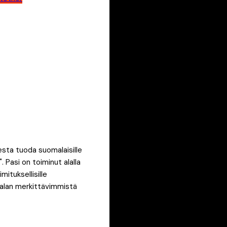
esta tuoda suomalaisille
 Pasi on toiminut alalla
ituksellisille
a alan merkittävimmistä