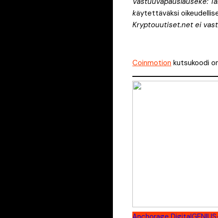
Vastuuvapauslauseke: Tämä
k
äytettäväksi oikeudellise
Kryptouutiset.net ei vast
Coinmotion
kutsukoodi o
Anchorage Digital
GENIUS-