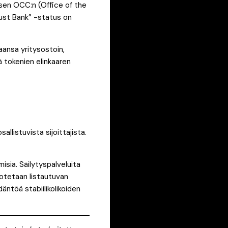
isen OCC:n (Office of the
ust Bank” -status on
aansa yritysostoin,
 tokenien elinkaaren
llistuvista sijoittajista.
isia. Säilytyspalveluita
dotetaan listautuvan
ntöä stabiilikolikoiden