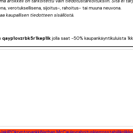
 artikkeli on tarkoitettu vain tiedotustarkoituksiin. Sitä ei tarj
na, verotuksellisena, sijoitus-, rahoitus- tai muuna neuvona.
aa kaupallisen tiedotteen sisällöstä.
n
qayp1ovzrbk5r1kep1lk
jolla saat -50% kaupankäyntikuluista 1kk
laki
IPO
kryptopankki
Nathan McCauley
rahoituskierros
stabiilikolikko