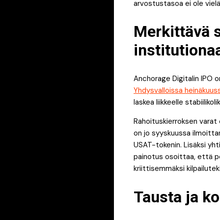
arvostustasoa ei ole viel
Merkittävä 
institution
Anchorage Digitalin IPO o
Yhdysvalloissa heinäkuus
laskea liikkeelle stabiilikoli
Rahoituskierroksen varat 
on jo syyskuussa ilmoitt
USAT-tokenin. Lisäksi yht
painotus osoittaa, että p
kriittisemmäksi kilpailuteki
Tausta ja ko