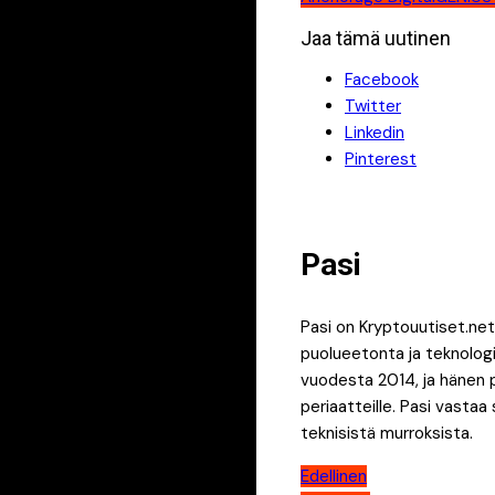
Jaa tämä uutinen
Facebook
Twitter
Linkedin
Pinterest
Pasi
Pasi on Kryptouutiset.net
puolueetonta ja teknologia
vuodesta 2014, ja hänen p
periaatteille. Pasi vastaa
teknisistä murroksista.
Artikkelien
Edellinen