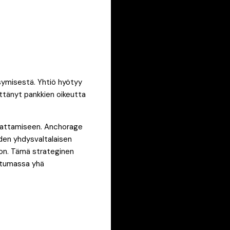
psymisestä. Yhtiö hyötyy
ttänyt pankkien oikeutta
svattamiseen. Anchorage
den yhdysvaltalaisen
oon. Tämä strateginen
uttumassa yhä