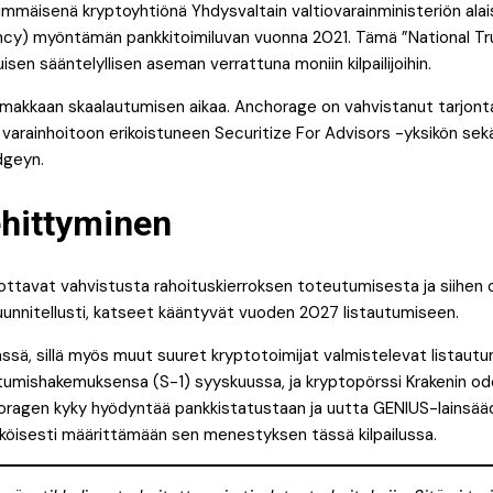
immäisenä kryptoyhtiönä Yhdysvaltain valtiovarainministeriön ala
ncy) myöntämän pankkitoimiluvan vuonna 2021. Tämä ”National Tr
uisen sääntelyllisen aseman verrattuna moniin kilpailijoihin.
oimakkaan skaalautumisen aikaa. Anchorage on vahvistanut tarjont
arainhoitoon erikoistuneen Securitize For Advisors -yksikön sekä
dgeyn.
ehittyminen
ttavat vahvistusta rahoituskierroksen toteutumisesta ja siihen osa
suunnitellusti, katseet kääntyvät vuoden 2027 listautumiseen.
mässä, sillä myös muut suuret kryptotoimijat valmistelevat listautum
autumishakemuksensa (S-1) syyskuussa, ja kryptopörssi Krakenin o
ragen kyky hyödyntää pankkistatustaan ja uutta GENIUS-lainsäädä
äköisesti määrittämään sen menestyksen tässä kilpailussa.