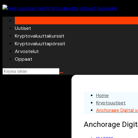
Skip
to
content
Uutiset
Kryptovaluuttakurssit
Kryptovaluuttapörssit
Arvostelut
Oppaat
Home
Kryptouutiset
Anchorage Digital v
Anchorage Digita