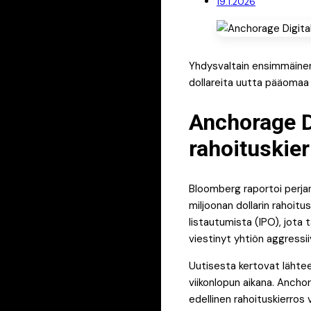
19.1.2026
Yhdysvaltain ensimmäinen 
dollareita uutta pääomaa
Anchorage D
rahoituskie
Bloomberg raportoi perja
miljoonan dollarin rahoit
listautumista (IPO), jota
viestinyt yhtiön aggressii
Uutisesta kertovat lähtee
viikonlopun aikana. Anchor
edellinen rahoituskierros 