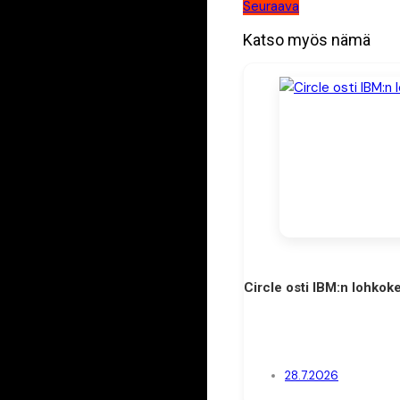
Seuraava
selaus
Katso myös nämä
Circle osti IBM:n lohkoke
28.7.2026