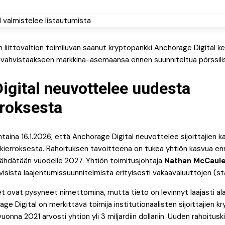
liittovaltion toimiluvan saanut kryptopankki Anchorage Digital ke
 vahvistaakseen markkina-asemaansa ennen suunniteltua pörssili
igital neuvottelee uudesta
rroksesta
ntaina 16.1.2026, että Anchorage Digital neuvottelee sijoittajie
uskierroksesta. Rahoituksen tavoitteena on tukea yhtiön kasvua e
 tähdätään vuodelle 2027. Yhtiön toimitusjohtaja
Nathan McCaul
visista laajentumissuunnitelmista erityisesti vakaavaluuttojen (st
t ovat pysyneet nimettöminä, mutta tieto on levinnyt laajasti al
age Digital on merkittävä toimija institutionaalisten sijoittajien kr
vuonna 2021 arvosti yhtiön yli 3 miljardiin dollariin. Uuden rahoitus