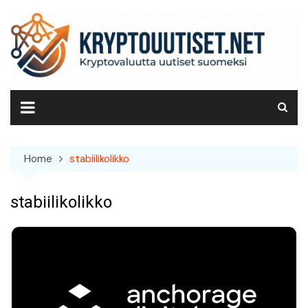
Skip
to
content
Home
stabiilikolikko
stabiilikolikko