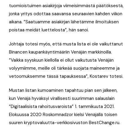
tuomioistuimen asiakirjoja viimeisimmästä päätöksestä,
jonka yritys odottaa saavansa seuraavien kahden viikon
aikana. ”Saatuamme asiakirjan lähetämme ilmoituksen
poistaa meidät luettelosta”, hän sanoi.
Johtaja totesi myös, että musta lista ei ole vaikuttanut
Binancen kaupankäyntimääriin Venäjän markkinoilla.
”Vaikka syyskuun kiellolla ei ollut vaikutusta Venäjän
volyymiimme, meille oli tärkeää suojata maineemme ja
vetoomuksemme tässä tapauksessa”, Kostarev totesi.
Mustan listan kumoaminen tapahtuu pian sen jälkeen,
kun Venäjä hyväksyi virallisesti suurimman salauslain
”Digitaalisista rahoitusvaroista” 1. tammikuuta 2021.
Elokuussa 2020 Roskomnadzor kielsi Venäjällä toisen
suuren kryptovaluutta-verkkosivuston BestChange.ru.