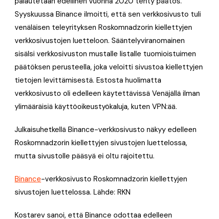
palautetaan edellinen vuonna 2020 tehty päätös.
Syyskuussa Binance ilmoitti, että sen verkkosivusto tuli
venäläisen teleyrityksen Roskomnadzorin kiellettyjen
verkkosivustojen luetteloon. Sääntelyviranomainen
sisälsi verkkosivuston mustalle listalle tuomioistuimen
päätöksen perusteella, joka veloitti sivustoa kiellettyjen
tietojen levittämisestä. Estosta huolimatta
verkkosivusto oli edelleen käytettävissä Venäjällä ilman
ylimääräisiä käyttöoikeustyökaluja, kuten VPN:ää.
Julkaisuhetkellä Binance-verkkosivusto näkyy edelleen
Roskomnadzorin kiellettyjen sivustojen luettelossa,
mutta sivustolle pääsyä ei oltu rajoitettu.
Binance
-verkkosivusto Roskomnadzorin kiellettyjen
sivustojen luettelossa. Lähde: RKN
Kostarev sanoi, että Binance odottaa edelleen