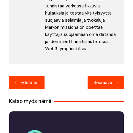
tunnistaa verkossa liikkuvia
huijauksia ja testaa yksityisyyttä
suojaavia selaimia ja työkaluja.
Markon missiona on opettaa
käyttäjiä suojaamaan oma datansa
ja identiteettinsä hajautetussa
Web3-ympäristössä.
Artikkelien
Edellinen
Seuraava
selaus
Katso myös nämä