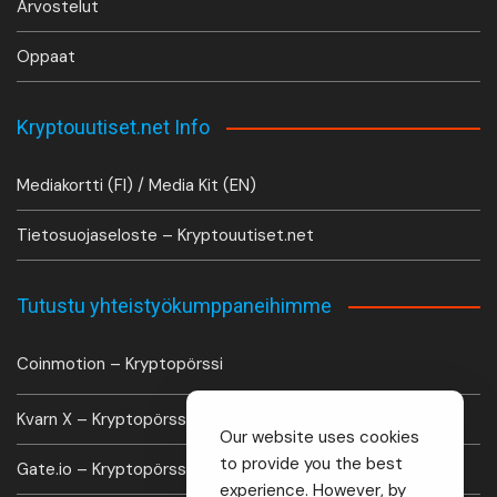
Arvostelut
Oppaat
Kryptouutiset.net Info
Mediakortti (FI) / Media Kit (EN)
Tietosuojaseloste – Kryptouutiset.net
Tutustu yhteistyökumppaneihimme
Coinmotion – Kryptopörssi
Kvarn X – Kryptopörssi
Our website uses cookies
to provide you the best
Gate.io – Kryptopörssi
experience. However, by