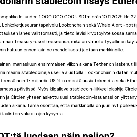
 dollarin stablecoin lisäys Ethe
lompakko loi uuden 1 000 000 000 USDT:n erän 10.11.2025 klo 22
 Lohkoketjuseurantapalvelu Lookonchain sekä Whale Alert -bottip
auksen lähes välittömästi, ja tieto levisi kryptoyhteisössä saman
t omaan Treasury-osoitteeseensa, mikä on yhtiölle tyypillinen käyt
in haltuun ennen kuin ne mahdollisesti jaetaan markkinoille.
äinen: marraskuun ensimmäisen viikon aikana Tether on laskenut lii
ria määriä stablecoineja useilla alustoilla. Lookonchainin datan mu
teensä noin 17 miljardin USDT:n edestä uusia tokeneita sekä Eth
massa päivässä. Myös kilpaileva stablecoin-liikkeellelaskija Circle
in ja Circlen yhteenlaskettu uusi stablecoin-issuanssi on ylittänyt 1
uden aikana. Tämä osoittaa, että markkinoilla on juuri nyt poikkeu
gitaalisten valuuttojen kysyntä.
T:tä luodaan näin paljon?