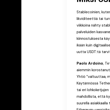
Stablecoinien, kuten
likviditeettiä tai t
viikkoina nähty sta
palveluiden kasvane
kiinnostuksesta käy
ikään kuin digitaali
uutta USDT:tä tarvi
Paolo Ardoino
, Te
aiemmin korostanut,
Yhtiö ”valtuuttaa, 
Käytännössä Tether 
tai eri lohkoketjujen
mahdollista, että ky
suurella asiakkaalla
Ethereum-versioiksi