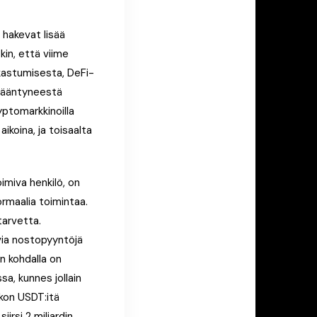
t hakevat lisää
kin, että viime
lkastumisesta, DeFi-
isääntyneestä
yptomarkkinoilla
ikoina, ja toisaalta
imiva henkilö, on
rmaalia toimintaa.
tarvetta.
via nostopyyntöjä
än kohdalla on
a, kunnes jollain
rkon USDT:itä
rsi 2 miljardin