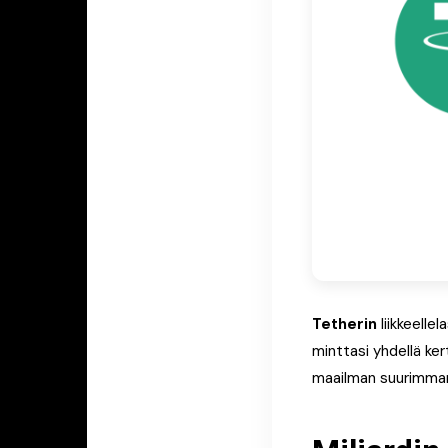
Tetherin
liikkeelle
minttasi yhdellä ke
maailman suurimman 