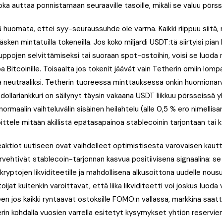
 joka auttaa ponnistamaan seuraaville tasoille, mikäli se valuu pörs
ä huomata, ettei syy-seuraussuhde ole varma. Kaikki riippuu siitä,
ken mintatuilla tokeneilla. Jos koko miljardi USDT:tä siirtyisi pia
ppojen selvittämiseksi tai suoraan spot-ostoihin, voisi se luoda
a Bitcoinille. Toisaalta jos tokenit jäävät vain Tetherin omiin lom
ä neutraaliksi. Tetherin tuoreessa minttauksessa onkin huomionarv
dollariankkuri on säilynyt täysin vakaana USDT liikkuu pörsseissä 
 normaalin vaihteluvälin sisäinen heilahtelu (alle 0,5 % ero nimellis
ittele mitään äkillistä epätasapainoa stablecoinin tarjontaan tai 
aktiot uutiseen ovat vaihdelleet optimistisesta varovaisen kaut
ervehtivät stablecoin-tarjonnan kasvua positiivisena signaalina: s
yptojen likviditeetille ja mahdollisena alkusoittona uudelle nousu
at kuitenkin varoittavat, että liika likviditeetti voi joskus luoda
een jos kaikki ryntäävät ostoksille FOMO:n vallassa, markkina saa
rin kohdalla vuosien varrella esitetyt kysymykset yhtiön reservi