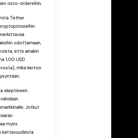
sien osto-ordereihin.
 mitä Tether
n kryptopörsseihin
 merkittävää
pakoihin odottamaan,
oista, että ainakin
yhä 1,00 USD
arvosta), mikä kertoo
kysyntään.
ta skeptiseen.
e nähdään
markkinalle. Jotkut
 väärän
ttaa myös
en kattavuudesta