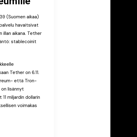
reumille
.39 (Suomen aikaa)
alvelu havaitsivat
 illan aikana. Tether
äntö: stablecoinit
kkeelle
kaan Tether on 6.11.
ereum- että Tron-
 on lisännyt
1 miljardin dollarin
ksellisen voimakas