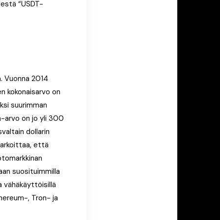
elestä “USDT-
a. Vuonna 2014
en kokonaisarvo on
neksi suurimman
-arvo on jo yli 300
valtain dollarin
arkoittaa, että
yptomarkkinan
aan suosituimmilla
a vähäkäyttöisillä
hereum-, Tron- ja