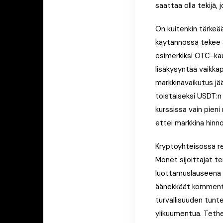
saattaa olla tekijä,
On kuitenkin tärkeä
käytännössä tekee äs
esimerkiksi OTC-kau
lisäkysyntää vaikkap
markkinavaikutus jä
toistaiseksi USDT:n 
kurssissa vain pieni
ettei markkina hinno
Kryptoyhteisössä re
Monet sijoittajat t
luottamuslauseena kr
äänekkäät kommentoij
turvallisuuden tunt
ylikuumentua. Tethe