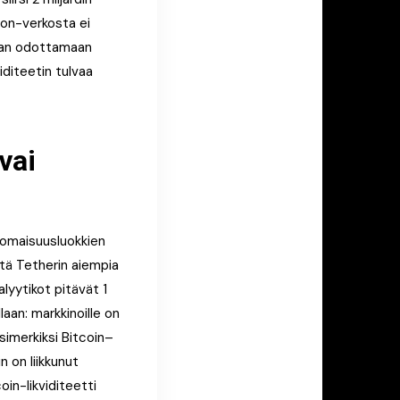
ron-verkosta ei
saan odottamaan
iditeetin tulvaa
vai
o-omaisuusluokkien
tä Tetherin aiempia
alyytikot pitävät 1
laan: markkinoille on
simerkiksi Bitcoin–
n on liikkunut
oin-likviditeetti