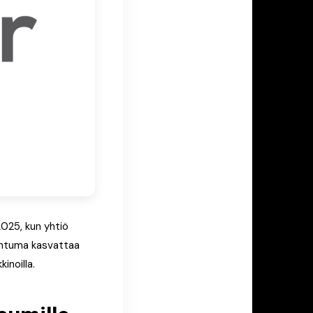
2025, kun yhtiö
pahtuma kasvattaa
inoilla.