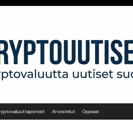
ryptovaluuttapörssit
Arvostelut
Oppaat