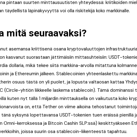
na pintaan suurten minttausuutisten yhteydessä: kriitikoiden mi
an täydellistä läpinäkyvyyttä voi olla riskitekijä koko markkinalle.
a mitä seuraavaksi?
nut asemansa kriittisenä osana kryptovaluuttojen infrastruktuuri
on kasvanut suorastaan jättimäisiin mittasuhteisiin: USDT-tokeni
ardia dollaria, mikä tekee siitä markkina-arvolla mitattuna kolman
oinin ja Ethereumin jälkeen. Stablecoinien yhteenlaskettu markkina
Tetherin osuus tästä on yli puolet, ja lopusta valtaosan kattaa Yhdys
 (Circle-yhtiön liikkeelle laskema stablecoin). Tämä dominanssi t
llä kuten nyt tällä 1 miljardin minttauksella on vaikutusta koko kr
mionarvoista on, että Tether on viime aikoina tehostanut toimintoj
tti tänä syksynä lopettavansa USDT-tokenien tuen eräissä pienillä j
en Omni-kerroksessa ja Bitcoin Cashin SLP:ssä) keskittyäkseen Et
verkkoihin, joissa suurin osa stablecoin-liikenteestä tapahtuu.