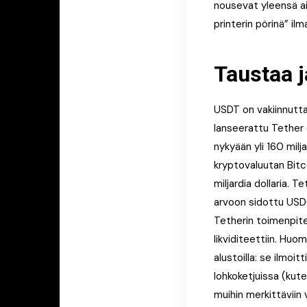
nousevat yleensä ai
printerin pörinä” ilm
Taustaa j
USDT on vakiinnutta
lanseerattu Tether 
nykyään yli 160 milj
kryptovaluutan Bitc
miljardia dollaria. 
arvoon sidottu USDC
Tetherin toimenpitei
likviditeettiin. Huo
alustoilla: se ilmoi
lohkoketjuissa (kut
muihin merkittäviin 