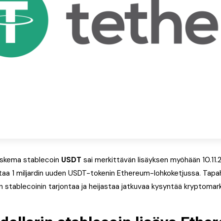
laskema stablecoin
USDT
sai merkittävän lisäyksen myöhään 10.11.
rtaa 1 miljardin uuden USDT-tokenin Ethereum-lohkoketjussa. Ta
stablecoinin tarjontaa ja heijastaa jatkuvaa kysyntää kryptomarkk