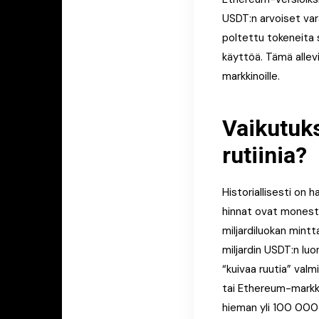
USDT:n arvoiset var
poltettu tokeneita 
käyttöä. Tämä allev
markkinoille.
Vaikutuks
rutiinia?
Historiallisesti on
hinnat ovat monesti
miljardiluokan mintta
miljardin USDT:n luo
“kuivaa ruutia” valm
tai Ethereum-markkin
hieman yli 100 000 d