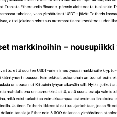
at Tronista Ethereumiin Binance-pörssin aloitteesta tuolloinkin T
samassa tahdissa, vaan ylimääräiset USDT:t jäivät Tetherin kas
iivaa, ettei jokainen minttaus automaattisesti merkitse uuden likv
et markkinoihin – nousupiikki 
 havaittu, että suurten USDT-erien ilmestyessä markkinoille krypt
 kääntyneet nousuun. Esimerkiksi Lookonchain on tuonut esiin, et
uksia on seurannut Bitcoinin lyhyen aikavälin rallli. Nytkin jotkut an
ntia mahdollisena ennusmerkkinä siitä, että suuria ostoja valmistel
iina, mikä voisi tarkoittaa voimakkaampaa ostovoimaa lähiaikoina e
oilla. Uutinen Tetherin liikkeestä sattuu ajankohtaan, jossa Bitcoi
ollarin tasolla ja Ether noin 3 600 dollarissa ylimääräinen stablec