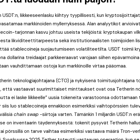
 USDT:n, liikkeeseenlasku kiihtyy tyypillisesti, kun kryptosijoittaja
urvasatamaa markkinoiden myllerryksessä. Alan analyytikot arvioivat
blecoin-tarjonnan kasvu johtuu useista tekijöistä: kryptokaupan vi
esta likviditeettitarpeesta sekä institutionaalisten toimijoiden l
ttää stablecoineja suojautumiseen volatiliteetilta. USDT toimii kr
sena dollarina treidaajat parkkeeraavat varojaan siihen epävarmoina a
taan vauhdittamaan ostoja kun markkinoille virtaa pääomaa.
therin teknologiajohtajana (CTO) ja nykyisenä toimitusjohtajana to
 että vastaavat suurimittaiset minttaukset ovat osa Tetherin no
mutta ei laske liikkeelle” uusia tokeneita varastoonsa odottamaan 
siis luo stablecoineja ennakkoon esimerkiksi vaihtopörssien tule
 välisiä
chain swap
-siirtoja varten. Tämänkin 1 miljardin USDT:n er
se on inventaarin täydennyksestä: tokenit pysyvät Tetherin halluss
 tai pörssillä on tarve vaihtaa esimerkiksi vastaava määrä Tron-ve
. Syyskuussa 2025 Tether toteutti vastaavan operaation, kun se sii