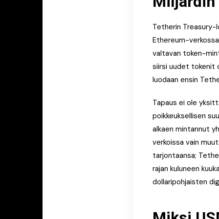
Miljardin
Tetherin Treasury-
Ethereum-verkossa.
valtavan token-mintt
siirsi uudet tokeni
luodaan ensin Tether
Tapaus ei ole yksitt
poikkeuksellisen suu
alkaen mintannut yh
verkoissa vain muuta
tarjontaansa; Tether
rajan kuluneen kuuka
dollaripohjaisten di
Miksi USD