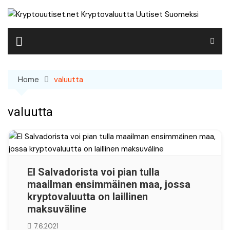
Skip
to
content
Home
valuutta
valuutta
El Salvadorista voi pian tulla
maailman ensimmäinen maa, jossa
kryptovaluutta on laillinen
maksuväline
7.6.2021