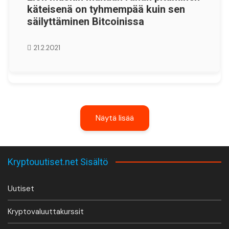
käteisenä on tyhmempää kuin sen
säilyttäminen Bitcoinissa
21.2.2021
Näytä lisää
Kryptouutiset.net Sisältö
Uutiset
Kryptovaluuttakurssit