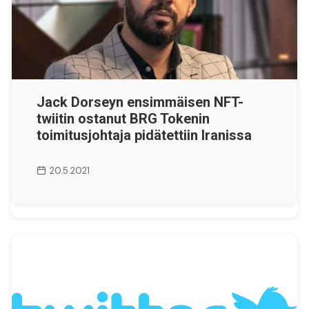
Jack Dorseyn ensimmäisen NFT-
twiitin ostanut BRG Tokenin
toimitusjohtaja pidätettiin Iranissa
20.5.2021