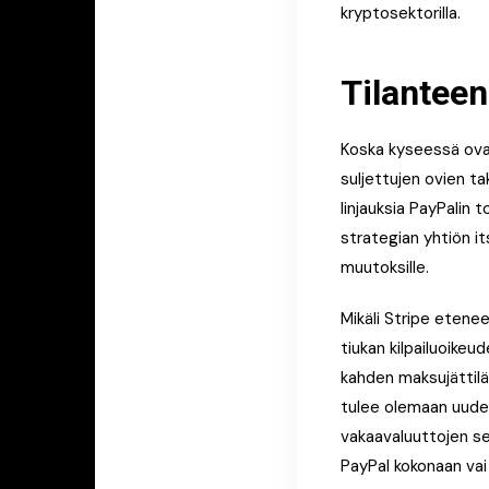
kryptosektorilla.
Tilanteen
Koska kyseessä ovat
suljettujen ovien ta
linjauksia PayPalin 
strategian yhtiön i
muutoksille.
Mikäli Stripe etene
tiukan kilpailuoikeu
kahden maksujättilä
tulee olemaan uude
vakaavaluuttojen sek
PayPal kokonaan vai 