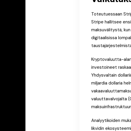
Toteutuessaan Strip
Stripe hallitsee ens
maksuvälitystä, kun 
digitaalisissa lompa
taustajärjestelmist
Kryptovaluutta-alan
investoineet raskaas
Yhdysvaltain dollar
miljardia dollaria 
vakaavaluuttamaksuj
valuuttavalvojalta 
maksuinfrastruktuuri
Analyytikoiden muka
likvidin ekosysteemi