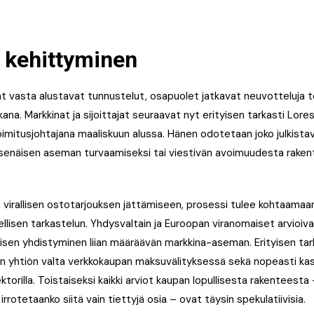
 kehittyminen
 vasta alustavat tunnustelut, osapuolet jatkavat neuvotteluja 
kana. Markkinat ja sijoittajat seuraavat nyt erityisen tarkasti Lor
toimitusjohtajana maaliskuun alussa. Hänen odotetaan joko julkista
tsenäisen aseman turvaamiseksi tai viestivän avoimuudesta rakente
e virallisen ostotarjouksen jättämiseen, prosessi tulee kohtaamaa
dellisen tarkastelun. Yhdysvaltain ja Euroopan viranomaiset arvioiva
isen yhdistyminen liian määräävän markkina-aseman. Erityisen ta
n yhtiön valta verkkokaupan maksuvälityksessä sekä nopeasti kas
torilla. Toistaiseksi kaikki arviot kaupan lopullisesta rakenteest
irrotetaanko siitä vain tiettyjä osia – ovat täysin spekulatiivisia.