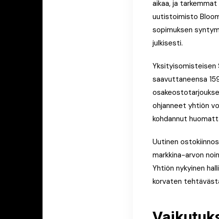
aikaa, ja tarkemmat
uutistoimisto Bloom
sopimuksen syntymi
julkisesti.
Yksityisomisteisen S
saavuttaneensa 159 m
osakeostotarjoukse
ohjanneet yhtiön vo
kohdannut huomatta
Uutinen ostokiinnos
markkina-arvon noin 
Yhtiön nykyinen hal
korvaten tehtäväst
Vaikutuks