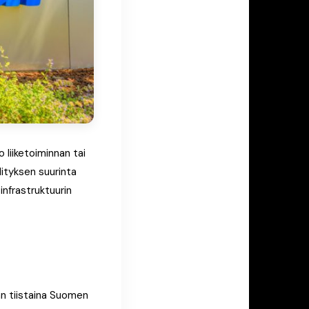
 liiketoiminnan tai
ityksen suurinta
infrastruktuurin
än tiistaina Suomen