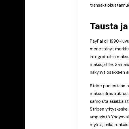
transaktiokustannuk
Tausta ja
PayPal oli 1990-luvu
menettänyt merkittäv
integroituihin maksu
maksujätille. Saman
näkynyt osakkeen ar
Stripe puolestaan o
maksuinfrastruktuuri
samoista asiakkaist
Stripen yrityskeske
ympäristö Yhdysval
myötä, mikä rohkaise