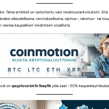
: Tämä artikkeli on tarkoitettu vain tiedotustarkoituksiin. Sitä e
väksi oikeudellisena, verotuksellisena, sijoitus-, rahoitus- tai m
i vastaa kaupallisen tiedotteen sisällöstä.
odi on
qayp1ovzrbk5r1kep1lk
jolla saat -50% kaupankäyntikuluis