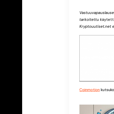
Vastuuvapauslauseke
tarkoitettu k
äytettä
Kryptouutiset.net e
Coinmotion
kutsuko