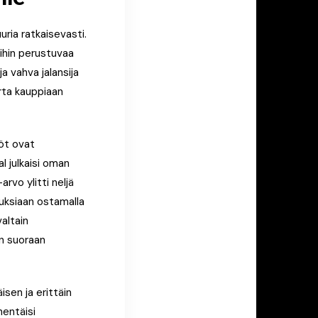
ria ratkaisevasti.
oihin perustuvaa
a vahva jalansija
arta kauppiaan
öt ovat
l julkaisi oman
rvo ylitti neljä
uuksiaan ostamalla
altain
an suoraan
sen ja erittäin
hentäisi