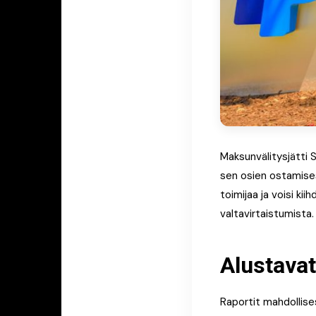
Maksunvälitysjätti S
sen osien ostamises
toimijaa ja voisi ki
valtavirtaistumista.
Alustavat
Raportit mahdollise