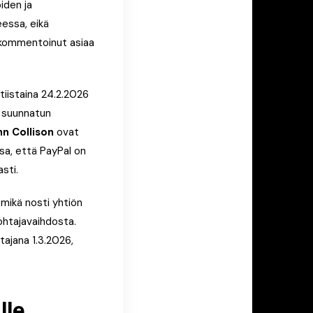
iden ja
essa, eikä
 kommentoinut asiaa
tiistaina 24.2.2026
e suunnatun
hn Collison
ovat
sa, että PayPal on
sti.
 mikä nosti yhtiön
johtajavaihdosta.
tajana 1.3.2026,
lle