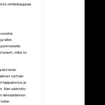
istä verkkokauppaa.
 vuosina
a niihin
perinteiselle
astuneet, mikä on
a ketterän
ailevat osittain
uttajapainotus ja
n. Alan sääntely-
n lainsäädännön
rtoihin