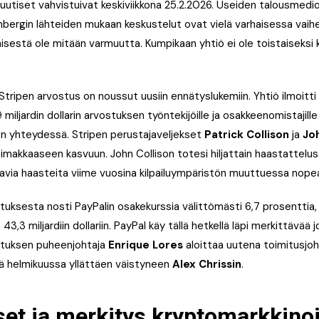
 uutiset vahvistuivat keskiviikkona 25.2.2026. Useiden talousmedio
bergin lähteiden mukaan keskustelut ovat vielä varhaisessa vaihe
sestä ole mitään varmuutta. Kumpikaan yhtiö ei ole toistaiseksi
tripen arvostus on noussut uusiin ennätyslukemiin. Yhtiö ilmoitti 
iljardin dollarin arvostuksen työntekijöille ja osakkeenomistajill
n yhteydessä. Stripen perustajaveljekset
Patrick Collison
ja
Jo
imakkaaseen kasvuun. John Collison totesi hiljattain haastattelus
via haasteita viime vuosina kilpailuympäristön muuttuessa nopea
tuksesta nosti PayPalin osakekurssia välittömästi 6,7 prosenttia,
43,3 miljardiin dollariin. PayPal käy tällä hetkellä läpi merkittävää 
lituksen puheenjohtaja
Enrique Lores
aloittaa uutena toimitusjoh
ä helmikuussa yllättäen väistyneen
Alex Chrissin
.
et ja merkitys kryptomarkkinoi