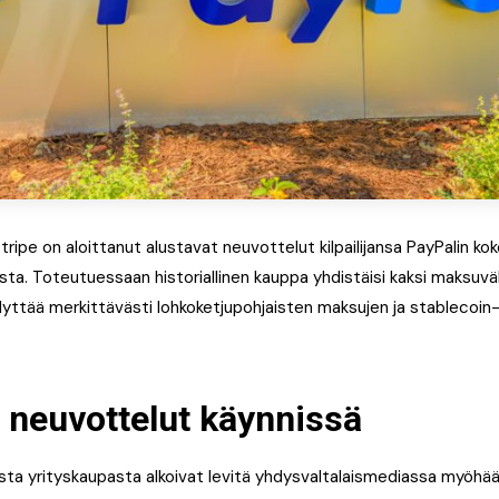
tripe on aloittanut alustavat neuvottelut kilpailijansa PayPalin koko
ta. Toteutuessaan historiallinen kauppa yhdistäisi kaksi maksuväl
ihdyttää merkittävästi lohkoketjupohjaisten maksujen ja stablecoin-
 neuvottelut käynnissä
sta yrityskaupasta alkoivat levitä yhdysvaltalaismediassa myöhä