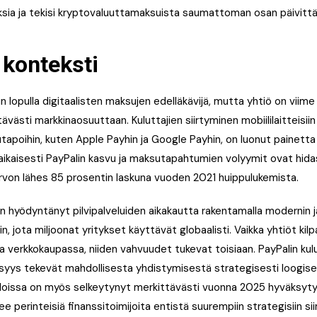
sia ja tekisi kryptovaluuttamaksuista saumattoman osan päivittä
 konteksti
n lopulla digitaalisten maksujen edelläkävijä, mutta yhtiö on viime
ästi markkinaosuuttaan. Kuluttajien siirtyminen mobiililaitteisiin j
tapoihin, kuten Apple Payhin ja Google Payhin, on luonut painetta 
aikaisesti PayPalin kasvu ja maksutapahtumien volyymit ovat hid
von lähes 85 prosentin laskuna vuoden 2021 huippulukemista.
n hyödyntänyt pilvipalveluiden aikakautta rakentamalla modernin j
n, jota miljoonat yritykset käyttävät globaalisti. Vaikka yhtiöt kilp
a verkkokaupassa, niiden vahvuudet tukevat toisiaan. PayPalin kul
isyys tekevät mahdollisesta yhdistymisestä strategisesti loogise
loissa on myös selkeytynyt merkittävästi vuonna 2025 hyväksyty
e perinteisiä finanssitoimijoita entistä suurempiin strategisiin sii