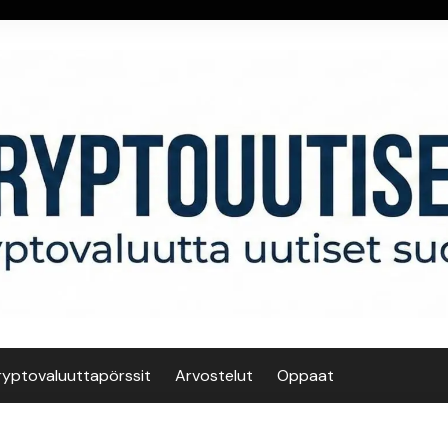
ryptovaluuttapörssit
Arvostelut
Oppaat