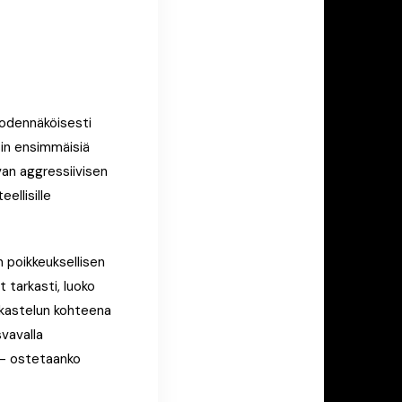
todennäköisesti
esin ensimmäisiä
van aggressiivisen
ellisille
n poikkeuksellisen
t tarkasti, luoko
rkastelun kohteena
vavalla
a – ostetaanko