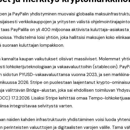
en ja PayPalin yhdistyminen muovaisi globaalia maksuinfrastruktuu
isijaisesti verkkokauppojen ja yritysten välistä ohjelmointirajapint
taas PayPalilla on yli 400 miljoonaa aktiivista kuluttaja-asiakasta j
koissa. Yhdistelmä loisi yhtiön, joka hallitsisi maksujen koko elinka
ä suoraan kuluttajan lompakkoon.
 kannalta kaupan vaikutukset olisivat massiiviset. Molemmat yhti
ti lohkoketjuteknologiaan ja vakaavaluuttoihin (stablecoin). PayPa
iin sidotun PYUSD-vakaavaluuttansa vuonna 2023, ja sen markkina-a
helmikuussa 2026. Stripe on puolestaan laajentanut krypto-ominais
a välittävän Bridge-alustan, joka sai ehdollisen toimiluvan Yhdysv
(OCC) 17.2.2026. Lisäksi Stripe kehittää omaa Tempo-lohkoketjua
insa integroitavaa selvitystä varten.
an näiden kahden infrastruktuurin yhdistäminen voisi luoda yhtenäi
n perinteisten valuuttojen ja digitaalisten varojen välille. Tämä vä