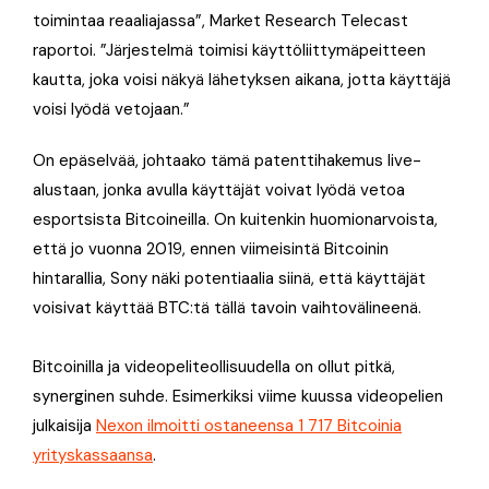
toimintaa reaaliajassa”, Market Research Telecast
raportoi. ”Järjestelmä toimisi käyttöliittymäpeitteen
kautta, joka voisi näkyä lähetyksen aikana, jotta käyttäjä
voisi lyödä vetojaan.”
On epäselvää, johtaako tämä patenttihakemus live-
alustaan, jonka avulla käyttäjät voivat lyödä vetoa
esportsista Bitcoineilla. On kuitenkin huomionarvoista,
että jo vuonna 2019, ennen viimeisintä Bitcoinin
hintarallia, Sony näki potentiaalia siinä, että käyttäjät
voisivat käyttää BTC:tä tällä tavoin vaihtovälineenä.
Bitcoinilla ja videopeliteollisuudella on ollut pitkä,
synerginen suhde. Esimerkiksi viime kuussa videopelien
julkaisija
Nexon ilmoitti ostaneensa 1 717 Bitcoinia
yrityskassaansa
.