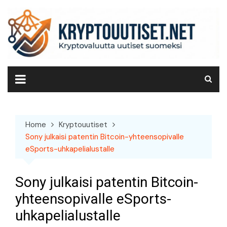
Skip
to
content
Home
Kryptouutiset
Sony julkaisi patentin Bitcoin-yhteensopivalle
eSports-uhkapelialustalle
Sony julkaisi patentin Bitcoin-
yhteensopivalle eSports-
uhkapelialustalle