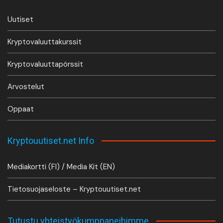
Uutiset
Kryptovaluuttakurssit
Kryptovaluuttapörssit
Arvostelut
Oppaat
Kryptouutiset.net Info
Mediakortti (FI) / Media Kit (EN)
Tietosuojaseloste – Kryptouutiset.net
Tutustu yhteistyökumppaneihimme