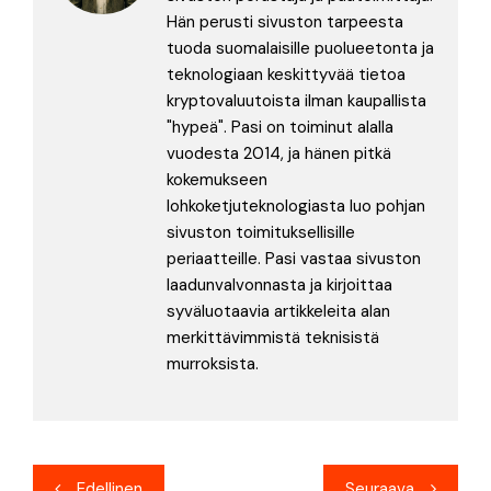
Hän perusti sivuston tarpeesta
tuoda suomalaisille puolueetonta ja
teknologiaan keskittyvää tietoa
kryptovaluutoista ilman kaupallista
"hypeä". Pasi on toiminut alalla
vuodesta 2014, ja hänen pitkä
kokemukseen
lohkoketjuteknologiasta luo pohjan
sivuston toimituksellisille
periaatteille. Pasi vastaa sivuston
laadunvalvonnasta ja kirjoittaa
syväluotaavia artikkeleita alan
merkittävimmistä teknisistä
murroksista.
Artikkelien
Edellinen
Seuraava