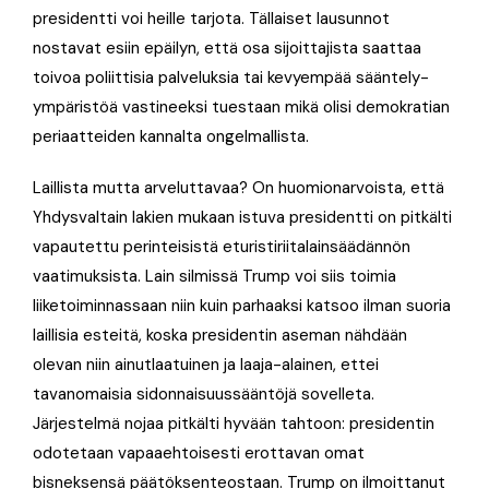
presidentti voi heille tarjota. Tällaiset lausunnot
nostavat esiin epäilyn, että osa sijoittajista saattaa
toivoa poliittisia palveluksia tai kevyempää sääntely-
ympäristöä vastineeksi tuestaan mikä olisi demokratian
periaatteiden kannalta ongelmallista.
Laillista mutta arveluttavaa? On huomionarvoista, että
Yhdysvaltain lakien mukaan istuva presidentti on pitkälti
vapautettu perinteisistä eturistiriitalainsäädännön
vaatimuksista. Lain silmissä Trump voi siis toimia
liiketoiminnassaan niin kuin parhaaksi katsoo ilman suoria
laillisia esteitä, koska presidentin aseman nähdään
olevan niin ainutlaatuinen ja laaja-alainen, ettei
tavanomaisia sidonnaisuussääntöjä sovelleta.
Järjestelmä nojaa pitkälti hyvään tahtoon: presidentin
odotetaan vapaaehtoisesti erottavan omat
bisneksensä päätöksenteostaan. Trump on ilmoittanut