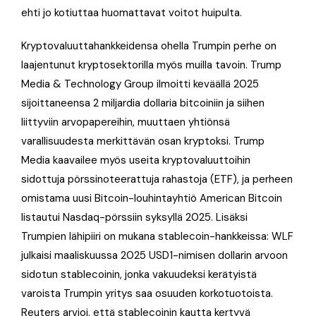
ehti jo kotiuttaa huomattavat voitot huipulta.
Kryptovaluuttahankkeidensa ohella Trumpin perhe on
laajentunut kryptosektorilla myös muilla tavoin. Trump
Media & Technology Group ilmoitti keväällä 2025
sijoittaneensa 2 miljardia dollaria bitcoiniin ja siihen
liittyviin arvopapereihin, muuttaen yhtiönsä
varallisuudesta merkittävän osan kryptoksi. Trump
Media kaavailee myös useita kryptovaluuttoihin
sidottuja pörssinoteerattuja rahastoja (ETF), ja perheen
omistama uusi Bitcoin-louhintayhtiö American Bitcoin
listautui Nasdaq-pörssiin syksyllä 2025. Lisäksi
Trumpien lähipiiri on mukana stablecoin-hankkeissa: WLF
julkaisi maaliskuussa 2025 USD1-nimisen dollarin arvoon
sidotun stablecoinin, jonka vakuudeksi kerätyistä
varoista Trumpin yritys saa osuuden korkotuotoista.
Reuters arvioi, että stablecoinin kautta kertyvä