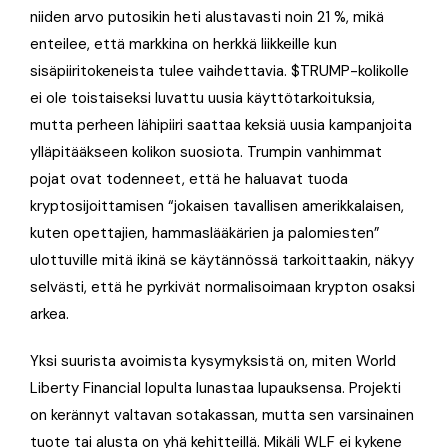
niiden arvo putosikin heti alustavasti noin 21 %, mikä
enteilee, että markkina on herkkä liikkeille kun
sisäpiiritokeneista tulee vaihdettavia. $TRUMP-kolikolle
ei ole toistaiseksi luvattu uusia käyttötarkoituksia,
mutta perheen lähipiiri saattaa keksiä uusia kampanjoita
ylläpitääkseen kolikon suosiota. Trumpin vanhimmat
pojat ovat todenneet, että he haluavat tuoda
kryptosijoittamisen “jokaisen tavallisen amerikkalaisen,
kuten opettajien, hammaslääkärien ja palomiesten”
ulottuville mitä ikinä se käytännössä tarkoittaakin, näkyy
selvästi, että he pyrkivät normalisoimaan krypton osaksi
arkea.
Yksi suurista avoimista kysymyksistä on, miten World
Liberty Financial lopulta lunastaa lupauksensa. Projekti
on kerännyt valtavan sotakassan, mutta sen varsinainen
tuote tai alusta on yhä kehitteillä. Mikäli WLF ei kykene