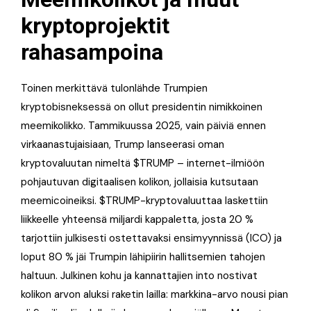
kryptoprojektit
rahasampoina
Toinen merkittävä tulonlähde Trumpien
kryptobisneksessä on ollut presidentin nimikkoinen
meemikolikko. Tammikuussa 2025, vain päiviä ennen
virkaanastujaisiaan, Trump lanseerasi oman
kryptovaluutan nimeltä $TRUMP – internet-ilmiöön
pohjautuvan digitaalisen kolikon, jollaisia kutsutaan
meemicoineiksi. $TRUMP-kryptovaluuttaa laskettiin
liikkeelle yhteensä miljardi kappaletta, josta 20 %
tarjottiin julkisesti ostettavaksi ensimyynnissä (ICO) ja
loput 80 % jäi Trumpin lähipiirin hallitsemien tahojen
haltuun. Julkinen kohu ja kannattajien into nostivat
kolikon arvon aluksi raketin lailla: markkina-arvo nousi pian