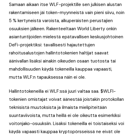
Samaan aikaan itse WLF-projektille sen julkisen alustan
rakentamiseen jäi token-myynneistä vain pieni siivu, noin
5 % kertyneistä varoista, alkuperäisten perustajien
osuuksien jälkeen. Rakenteeltaan World Liberty onkin
asiantuntijoiden mielestä epätavallisen keskusjohtoinen
DeFi-projektiksi: tavallisesti hajautettujen
rahoitusalustojen hallintotokenien haltijat saavat
äänivallan lisäksi ainakin oikeuden osaan tuotosta tai
mahdollisuuden käydä tokeneilla kauppaa vapaasti,
mutta WLF:n tapauksessa näin ei ole.
Hallintotokeneilla ei WLF:ssä juuri valtaa saa. $WLFI-
tokenien omistajat voivat äänestää joistakin protokollan
teknisistä muutoksista ja ilmaista mielipiteitään
suuntaviivoista, mutta heillä ei ole oikeutta esimerkiksi
voitonjako-osuuksiin. Lisäksi tokeneilla ei toistaiseksi voi
käydä vapaasti kauppaa kryptopörsseissä ne eivät ole