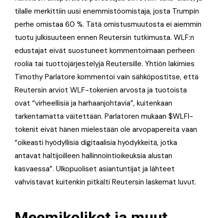
tilalle merkittiin uusi enemmistöomistaja, josta Trumpin
perhe omistaa 60 %. Tätä omistusmuutosta ei aiemmin
tuotu julkisuuteen ennen Reutersin tutkimusta. WLF:n
edustajat eivät suostuneet kommentoimaan perheen
roolia tai tuottojärjestelyjä Reutersille. Yhtiön lakimies
Timothy Parlatore kommentoi vain sähköpostitse, että
Reutersin arviot WLF-tokenien arvosta ja tuotoista
ovat “virheellisiä ja harhaanjohtavia”, kuitenkaan
tarkentamatta väitettään. Parlatoren mukaan $WLFI-
tokenit eivät hänen mielestään ole arvopapereita vaan
“oikeasti hyödyllisiä digitaalisia hyödykkeitä, jotka
antavat haltijoilleen hallinnointioikeuksia alustan
kasvaessa”. Ulkopuoliset asiantuntijat ja lähteet
vahvistavat kuitenkin pitkälti Reutersin laskemat luvut.
Meemikolikot ja muut