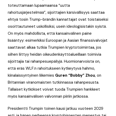
toteuttamaan lupaamaansa “uutta
rahoitusjärjestelmää”, sijoittajien kärsivällisyys saattaa
ehtyä tosin Trump-brändin kannattajat ovat toistaiseksi
osoittautuneet uskollisiksi, usein ideologisistakin syistä.
On myös mahdollista, että kansainvälinen paine
lisääntyy: esimerkiksi Euroopan ja Aasian finanssivalvojat
saattavat alkaa tutkia Trumpien kryptotoimintaa, jos
siihen liittyy heidän oikeudenkäyttöalueillaan toimivia
sijoittajia tai rahanpesuepäilyjä. Huomionarvoista on,
että eräs WLF:n rahoitukseen kytkeytyvä hahmo,
kiinalaissyntyinen liikemies
Guren “Bobby” Zhou
, on
Britannian viranomaisten tutkinnassa rahanpesusta.
Tällaiset kytkökset voivat tuoda Trumpien hankkeet
myös kansainvälisen valvonnan piiriin jatkossa.
Presidentti Trumpin toinen kausi jatkuu vuoteen 2029
asti, ja hänen perheensä kryptobisnesten menestys tai