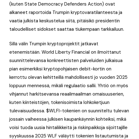
(kuten State Democracy Defenders Action) ovat
alkaneet raportoida Trumpin kryptovaratilanteesta ja
vaatia julkista keskustelua siitä, pitäisikö presidentin
taloudelliset sidokset saattaa tiukempaan tarkkailuun.
Sillä välin Trumpin kryptoprojektit jatkavat
etenemistään. World Liberty Financial on ilmoittanut
suunnittelevansa konkreettisten palveluiden julkaisua
pian esimerkiksi kryptopohjaisen debit-kortin on
kerrottu olevan kehitteillä mahdollisesti jo vuoden 2025
loppuun mennessä, mikäli regulaatio sallii. Yhtiö on myös
vihjannut harkitsevansa reaalimaailman omaisuuserien,
kuten kiinteistöjen, tokenisoimista lohkoketjuun
tulevaisuudessa. $WLFI-tokenien on suunniteltu tulevan
jossain vaiheessa julkisen kaupankäynnin kohteiksi, mikä
voisi tuoda uusia hintaliikkeitä ja riskinpaikkoja sijoittajille
syyskuussa 2025 WLF väläytti tokenien listautumista ja