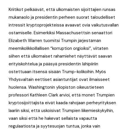
Kriitikot pelkäävät, että ulkomaisten sijoittajien runsas
mukanaolo ja presidentin perheen suorat taloudelliset
intressit kryptoprojekteissa avaavat ovia vaikutusvallan
ostamiselle. Esimerkiksi Massachusettsin senaattori
Elizabeth Warren tuomitsi Trumpin järjestämän
meemikolikkoillallisen “korruption orgioiksi”, viitaten
siihen että ulkomaiset rahamiehet näyttävät saavan
erityiskohtelua ja pääsyä presidentin lähipiiriin
ostettuaan itsensä sisään Trump-kolikoihin. Myös
Yhdysvaltain eettiset asiantuntijat ovat ilmaisseet
huolensa. Washingtonin yliopiston oikeustieteen
professori Kathleen Clark arvioi, että monet Trumpien
kryptosijoittajista eivät kaada rahojaan perheyrityksen
laariin siksi, että uskoisivat Trumpien liikemieskykyihin,
vaan siksi että he hakevat sellaista vapautta
regulaatiosta ja syytesuojan tuntua, jonka vain