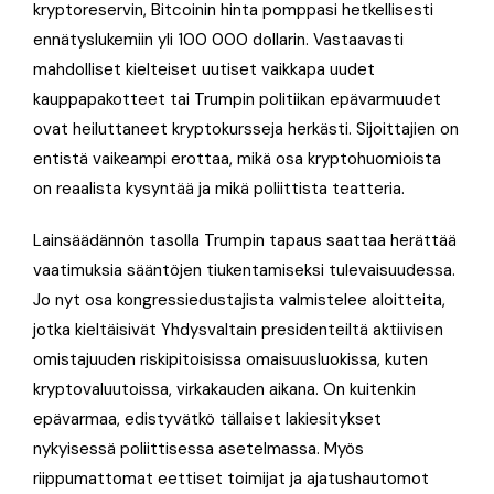
kryptoreservin, Bitcoinin hinta pomppasi hetkellisesti
ennätyslukemiin yli 100 000 dollarin. Vastaavasti
mahdolliset kielteiset uutiset vaikkapa uudet
kauppapakotteet tai Trumpin politiikan epävarmuudet
ovat heiluttaneet kryptokursseja herkästi. Sijoittajien on
entistä vaikeampi erottaa, mikä osa kryptohuomioista
on reaalista kysyntää ja mikä poliittista teatteria.
Lainsäädännön tasolla Trumpin tapaus saattaa herättää
vaatimuksia sääntöjen tiukentamiseksi tulevaisuudessa.
Jo nyt osa kongressiedustajista valmistelee aloitteita,
jotka kieltäisivät Yhdysvaltain presidenteiltä aktiivisen
omistajuuden riskipitoisissa omaisuusluokissa, kuten
kryptovaluutoissa, virkakauden aikana. On kuitenkin
epävarmaa, edistyvätkö tällaiset lakiesitykset
nykyisessä poliittisessa asetelmassa. Myös
riippumattomat eettiset toimijat ja ajatushautomot