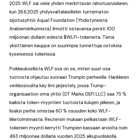
2025 WLF sai vielä yhden merkittävän rahoitusruiskeen,
kun 26.6.2025 yhdysvaltalaisillekin tuntematon
sijoitusyhtiö Aqua1 Foundation (Yhdistyneistä
Arabiemiirikunnista) ilmoitti ostavansa peräti 100
miljoonan dollarin edestä $WLFI-tokeneita. Tämä
yksittäinen kauppa on suurimpia tunnettuja ostoksia
kyseisessä tokenissa.
Poikkeuksellista WLF:ssä on se, miten suuri osa
tuotosta ohjautuu suoraan Trumpin perheelle. Hankkeen
verkkosivuilta käy ilmi järjestely, jossa Trump-
organisaation oma yhtiö (DT Marks DEFI LLC) saa 75 %
kaikista token-myyntien tuotoista kulujen jälkeen, ja
lisäksi perhe omistaa 60 % osuuden koko WLF-
liiketoiminnasta. Reutersin mukaan pelkästään WLF-
tokenien myynti kerrytti Trumpien kassaan arviolta noin
463 miljoonaa dollaria vuoden 2025 alkupuoliskolla.