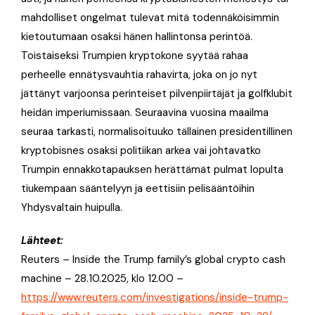
mahdolliset ongelmat tulevat mitä todennäköisimmin
kietoutumaan osaksi hänen hallintonsa perintöä.
Toistaiseksi Trumpien kryptokone syytää rahaa
perheelle ennätysvauhtia rahavirta, joka on jo nyt
jättänyt varjoonsa perinteiset pilvenpiirtäjät ja golfklubit
heidän imperiumissaan. Seuraavina vuosina maailma
seuraa tarkasti, normalisoituuko tällainen presidentillinen
kryptobisnes osaksi politiikan arkea vai johtavatko
Trumpin ennakkotapauksen herättämät pulmat lopulta
tiukempaan sääntelyyn ja eettisiin pelisääntöihin
Yhdysvaltain huipulla.
Lähteet:
Reuters – Inside the Trump family’s global crypto cash
machine – 28.10.2025, klo 12.00 –
https://www.reuters.com/investigations/inside-trump-