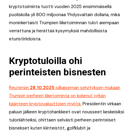
kryptotoiminta tuotti vuoden 2025 ensimmäisellä
puoliskolla yli 800 miljoonaa Yhdysvaltain dollaria, mikä
moninkertaisti Trumpien liiketoiminnan tulot aiempaan
verrattuna ja herättää kysymyksiä mahdollisista
eturistiriidoista.
Kryptotuloilla ohi
perinteisten bisnesten
Reutersin
28.10.2025
julkaiseman selvityksen mukaan
Trumpin perheen liiketoiminta on kokenut jyrkän
käänteen kryptovaluuttojen myötä.
Presidentin virkaan
paluun jälkeen kryptohankkeet ovat nousseet keskeisiksi
tulonlähteiksi, ohittaen selvästi perheen perinteiset
bisnekset kuten kiinteistöt, golfklubit ja