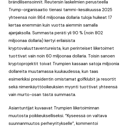
brändilisensoinnit. Reutersin laskelmien perusteella
Trump-organisaatio tienasi tammi–kesäkuussa 2025
yhteensä noin 864 miljoonaa dollaria tuloja huikeat 17
kertaa enemmän kuin vuotta aiemmin samalla
ajanjaksolla. Summasta peräti yli 90 % (noin 802
miljoonaa dollaria) kertyi erilaisista
kryptovaluuttaventureista, kun perinteiset liiketoimet
tuottivat vain noin 60 miljoonaa dollaria. Toisin sanoen
kryptoprojektit toivat Trumpien kassaan satoja miljoonia
dollareita muutamassa kuukaudessa, kun taas
esimerkiksi presidentin omistamat golfklubit ja resortit
sekä nimenkäyttöoikeuksien myynti tuottivat yhteensä
vain murto-osan tästä summasta.
Asiantuntijat kuvaavat Trumpien liiketoiminnan
muutosta poikkeukselliseksi. “Kyseessä on valtava
suunnanmuutos perheyritykselle”, kommentoi