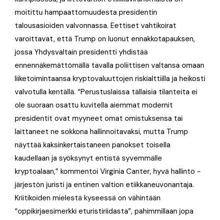
moitittu hampaattomuudesta presidentin
talousasioiden valvonnassa. Eettiset vahtikoirat
varoittavat, että Trump on luonut ennakkotapauksen,
jossa Yhdysvaltain presidentti yhdistää
ennennäkemättömällä tavalla poliittisen valtansa omaan
liiketoimintaansa kryptovaluuttojen riskialttiilla ja heikosti
valvotulla kentällä. “Perustuslaissa tällaisia tilanteita ei
ole suoraan osattu kuvitella aiemmat modernit
presidentit ovat myyneet omat omistuksensa tai
laittaneet ne sokkona hallinnoitavaksi, mutta Trump
näyttää kaksinkertaistaneen panokset toisella
kaudellaan ja syöksynyt entistä syvemmälle
kryptoalaan,” kommentoi Virginia Canter, hyvä hallinto -
järjestön juristi ja entinen valtion etiikkaneuvonantaja.
Kriitikoiden mielestä kyseessä on vähintään
“oppikirjaesimerkki eturistiriidasta”, pahimmillaan jopa