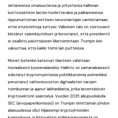
siirtäneensä omaisuutensa ja yritystensä hallinnan
luottosäätiöön lasten hoidettavaksi ja palkanneensa
riippumattoman eettisen neuvonantajan varmistamaan,
ettei eturistiriitoja syntyisi. Valkoinen talo on toistuvasti
kiistänyt väärinkäytökset ja korostanut, että presidentti
ei osallistu päivittäiseen liiketoimintaan. Trumpin leiri
vakuuttaa, että kaikki toimii lain puitteissa.
Monet kuitenkin katsovat tilanteen vähintään
moraalisesti kyseenalaiseksi. Hallinto on samanaikaisesti
edistänyt kryptomyönteisiä politiikkatoimia esimerkiksi
perustanut valtioneuvoston digitaalisten varojen
toimikunnan ja ajanut lakihankkeita, jotka keventäisivät
kryptosektorin sääntelyä. Vuoden 2025 alkupuoliskolla
SEC (arvopaperikomissio) on Trumpin nimittämän johdon
alaisuudessa ollut hiljaisempi kryptoyhtiöiden
kurinpidossa, ja liittovaltion etiikkaviranomaista on