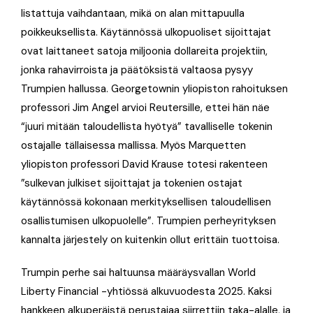
listattuja vaihdantaan, mikä on alan mittapuulla
poikkeuksellista. Käytännössä ulkopuoliset sijoittajat
ovat laittaneet satoja miljoonia dollareita projektiin,
jonka rahavirroista ja päätöksistä valtaosa pysyy
Trumpien hallussa. Georgetownin yliopiston rahoituksen
professori Jim Angel arvioi Reutersille, ettei hän näe
“juuri mitään taloudellista hyötyä” tavalliselle tokenin
ostajalle tällaisessa mallissa. Myös Marquetten
yliopiston professori David Krause totesi rakenteen
”sulkevan julkiset sijoittajat ja tokenien ostajat
käytännössä kokonaan merkityksellisen taloudellisen
osallistumisen ulkopuolelle”. Trumpien perheyrityksen
kannalta järjestely on kuitenkin ollut erittäin tuottoisa.
Trumpin perhe sai haltuunsa määräysvallan World
Liberty Financial -yhtiössä alkuvuodesta 2025. Kaksi
hankkeen alkuperäistä perustajaa siirrettiin taka-alalle, ja