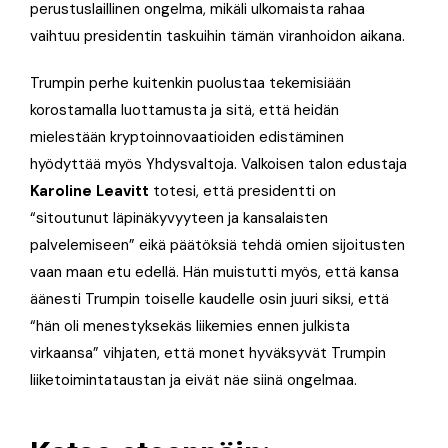
perustuslaillinen ongelma, mikäli ulkomaista rahaa
vaihtuu presidentin taskuihin tämän viranhoidon aikana.
Trumpin perhe kuitenkin puolustaa tekemisiään
korostamalla luottamusta ja sitä, että heidän
mielestään kryptoinnovaatioiden edistäminen
hyödyttää myös Yhdysvaltoja. Valkoisen talon edustaja
Karoline Leavitt
totesi, että presidentti on
“sitoutunut läpinäkyvyyteen ja kansalaisten
palvelemiseen” eikä päätöksiä tehdä omien sijoitusten
vaan maan etu edellä. Hän muistutti myös, että kansa
äänesti Trumpin toiselle kaudelle osin juuri siksi, että
“hän oli menestyksekäs liikemies ennen julkista
virkaansa” vihjaten, että monet hyväksyvät Trumpin
liiketoimintataustan ja eivät näe siinä ongelmaa.