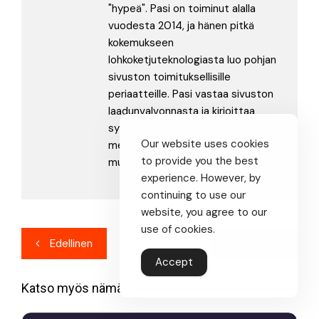
"hypeä". Pasi on toiminut alalla
vuodesta 2014, ja hänen pitkä
kokemukseen
lohkoketjuteknologiasta luo pohjan
sivuston toimituksellisille
periaatteille. Pasi vastaa sivuston
laadunvalvonnasta ja kirjoittaa
syväluotaavia artikkeleita alan
Our website uses cookies
merkittävimmistä teknisistä
to provide you the best
murroksista.
experience. However, by
continuing to use our
website, you agree to our
use of cookies.
Artikkelien
Edellinen
Seuraava
selaus
Accept
Katso myös nämä