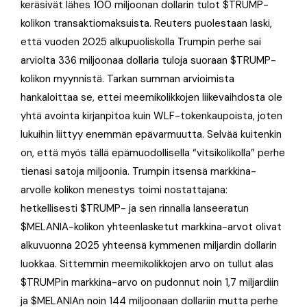
keräsivät lähes 100 miljoonan dollarin tulot $TRUMP-
kolikon transaktiomaksuista. Reuters puolestaan laski,
että vuoden 2025 alkupuoliskolla Trumpin perhe sai
arviolta 336 miljoonaa dollaria tuloja suoraan $TRUMP-
kolikon myynnistä. Tarkan summan arvioimista
hankaloittaa se, ettei meemikolikkojen liikevaihdosta ole
yhtä avointa kirjanpitoa kuin WLF-tokenkaupoista, joten
lukuihin liittyy enemmän epävarmuutta. Selvää kuitenkin
on, että myös tällä epämuodollisella “vitsikolikolla” perhe
tienasi satoja miljoonia. Trumpin itsensä markkina-
arvolle kolikon menestys toimi nostattajana:
hetkellisesti $TRUMP- ja sen rinnalla lanseeratun
$MELANIA-kolikon yhteenlasketut markkina-arvot olivat
alkuvuonna 2025 yhteensä kymmenen miljardin dollarin
luokkaa. Sittemmin meemikolikkojen arvo on tullut alas
$TRUMPin markkina-arvo on pudonnut noin 1,7 miljardiin
ja $MELANIAn noin 144 miljoonaan dollariin mutta perhe