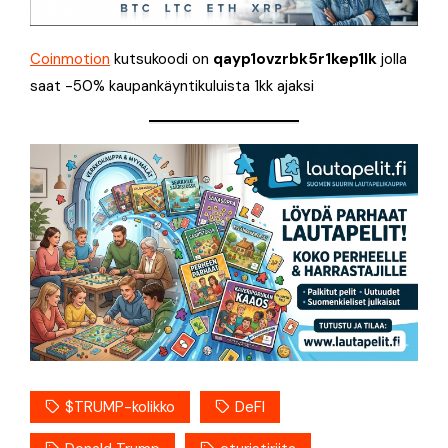
Coinmotion
kutsukoodi on
qayp1ovzrbk5r1kep1lk
jolla
saat -50% kaupankäyntikuluista 1kk ajaksi
$TRUMP-kolikko
DeFI