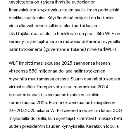
tavoitteena on tarjota ihmisille uudenlainen
finanssialusta kryptovaluuttojen avulla ilman perinteisiä
pankkeja välikäsinä. Käytännössä projekti on kuitenkin
vielä alkuvaiheessa: julkista alustaa tai laajaa
käyttäjäkuntaa ei ole, ja henkilöstö on pieni. Silti WLF on
kerännyt sijoittajilta satoja miljoonia dollareita myymällä
hallintotokeneita (governance tokens) nimeltä $WLFI.
WLF ilmoitti maaliskuussa 2025 saaneensa kasaan
yhteensä 550 miljoonaa dollaria hallintotokenien
myynnillä muutamassa erässä. Suurin osa rahoituksesta
virtasi sisään Trumpin voitettua marraskuun 2024
presidentinvaalit ja virkaanastujaisten aikoihin
tammikuussa 2025. Esimerkiksi virkaanastujaispäivien
19.–20.1.2025 aikana WLF-tokeneita ostettiin lähes 300
miljoonalla dollarilla, kun sijoittajat kiirehtivät mukaan heti
uuden presidentin kauden kynnyksellä. Kesäkuun lopulla