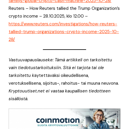
familys-global-crypto-cash-machine-2025-10-28/
Reuters – How Reuters tallied the Trump Organization’s
crypto income – 28.10.2025, klo 12.00 –
https://www.reuters.com/investigations/how-reuters-
tallied-trump-organizations-crypto-income-2025-10-
28/
Vastuuvapauslauseke: Tämä artikkeli on tarkoitettu
vain tiedotustarkoituksiin. Sitä ei tarjota tai ole
tarkoitettu k
äytettäväksi oikeudellisena,
verotuksellisena, sijoitus-, rahoitus- tai muuna neuvona.
Kryptouutiset.net ei vastaa kaupallisen tiedotteen
sisällöstä.