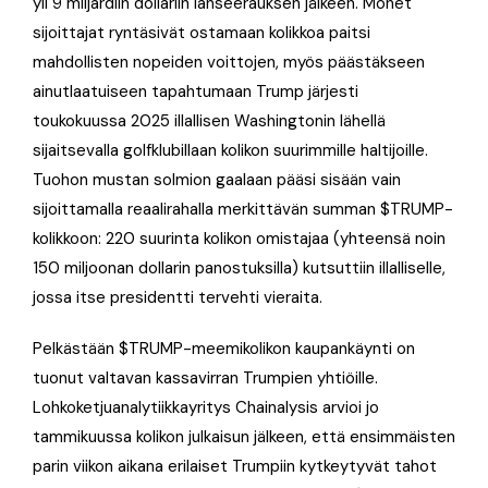
yli 9 miljardiin dollariin lanseerauksen jälkeen. Monet
sijoittajat ryntäsivät ostamaan kolikkoa paitsi
mahdollisten nopeiden voittojen, myös päästäkseen
ainutlaatuiseen tapahtumaan Trump järjesti
toukokuussa 2025 illallisen Washingtonin lähellä
sijaitsevalla golfklubillaan kolikon suurimmille haltijoille.
Tuohon mustan solmion gaalaan pääsi sisään vain
sijoittamalla reaalirahalla merkittävän summan $TRUMP-
kolikkoon: 220 suurinta kolikon omistajaa (yhteensä noin
150 miljoonan dollarin panostuksilla) kutsuttiin illalliselle,
jossa itse presidentti tervehti vieraita.
Pelkästään $TRUMP-meemikolikon kaupankäynti on
tuonut valtavan kassavirran Trumpien yhtiöille.
Lohkoketjuanalytiikkayritys Chainalysis arvioi jo
tammikuussa kolikon julkaisun jälkeen, että ensimmäisten
parin viikon aikana erilaiset Trumpiin kytkeytyvät tahot