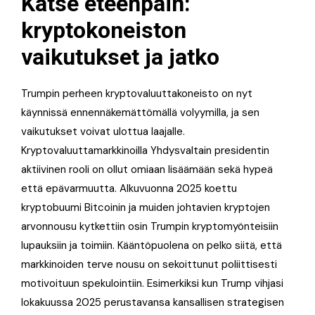
Katse eteenpäin:
kryptokoneiston
vaikutukset ja jatko
Trumpin perheen kryptovaluuttakoneisto on nyt
käynnissä ennennäkemättömällä volyymilla, ja sen
vaikutukset voivat ulottua laajalle.
Kryptovaluuttamarkkinoilla Yhdysvaltain presidentin
aktiivinen rooli on ollut omiaan lisäämään sekä hypeä
että epävarmuutta. Alkuvuonna 2025 koettu
kryptobuumi Bitcoinin ja muiden johtavien kryptojen
arvonnousu kytkettiin osin Trumpin kryptomyönteisiin
lupauksiin ja toimiin. Kääntöpuolena on pelko siitä, että
markkinoiden terve nousu on sekoittunut poliittisesti
motivoituun spekulointiin. Esimerkiksi kun Trump vihjasi
lokakuussa 2025 perustavansa kansallisen strategisen