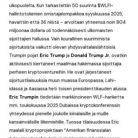
ulkopuolelta. Kun tarkasteltiin 50 suurinta $WLFI-
hallintotokenien omistajalompakkoa syyskuussa 2025,
havaittiin että 36 niistä – arvoltaan yhteensä noin 804
miljoonaa dollaria oli todennäköisesti ulkomaisten
sijoittajien hallussa. Vain kourallinen suurimmista
sijoituksista vaikutti olevan yhdysvaltalaislähtöisiä.
Trumpin pojat
Eric Trump
ja
Donald Trump Jr.
ovatkin
aktiivisesti kiertäneet maailmaa hakemassa sijoittajia
perheen kryptoventureihin. He ovat järjestäneet
sijoitustilaisuuksia muun muassa Euroopassa, Lähi-
idässä ja Aasiassa heti toisen presidenttikauden alussa.
Eric Trumpin
tiedetään markkinoineen WLF-hanketta
mm. toukokuussa 2025 Dubaissa kryptokonferenssin
yhteydessä pienelle joukolle kiinalaisille ja muille
kansainvälisille liikemiehille. Tuossa tilaisuudessa Eric
maalaili kryptoprojektiaan “Amerikan finanssialan