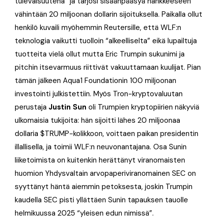
tulevaisuutena” ja tarjosi sisäänpääsyä hankkeeseen
vähintään 20 miljoonan dollarin sijoituksella. Paikalla ollut
henkilö kuvaili myöhemmin Reutersille, että WLF:n
teknologia vaikutti tuolloin “alkeelliselta” eikä lupailtuja
tuotteita vielä ollut mutta Eric Trumpin sukunimi ja
pitchin itsevarmuus riittivät vakuuttamaan kuulijat. Pian
tämän jälkeen Aqua1 Foundationin 100 miljoonan
investointi julkistettiin. Myös Tron-kryptovaluutan
perustaja
Justin Sun
oli Trumpien kryptopiirien näkyviä
ulkomaisia tukijoita: hän sijoitti lähes 20 miljoonaa
dollaria $TRUMP-kolikkoon, voittaen paikan presidentin
illallisella, ja toimii WLF:n neuvonantajana. Osa Sunin
liiketoimista on kuitenkin herättänyt viranomaisten
huomion Yhdysvaltain arvopaperiviranomainen SEC on
syyttänyt häntä aiemmin petoksesta, joskin Trumpin
kaudella SEC pisti yllättäen Sunin tapauksen tauolle
helmikuussa 2025 “yleisen edun nimissä”.