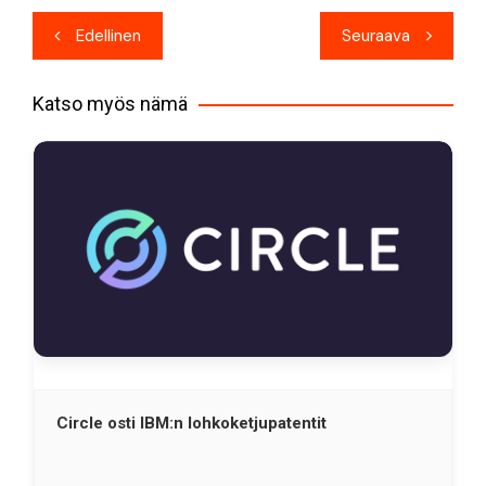
Artikkelien
Edellinen
Seuraava
selaus
Katso myös nämä
Circle osti IBM:n lohkoketjupatentit