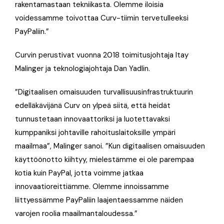
rakentamastaan ​​tekniikasta. Olemme iloisia
voidessamme toivottaa Curv-tiimin tervetulleeksi
PayPaliin.”
Curvin perustivat vuonna 2018 toimitusjohtaja Itay
Malinger ja teknologiajohtaja Dan Yadlin.
”Digitaalisen omaisuuden turvallisuusinfrastruktuurin
edelläkävijänä Curv on ylpeä siitä, että heidät
tunnustetaan innovaattoriksi ja luotettavaksi
kumppaniksi johtaville rahoituslaitoksille ympäri
maailmaa”, Malinger sanoi. ”Kun digitaalisen omaisuuden
käyttöönotto kiihtyy, mielestämme ei ole parempaa
kotia kuin PayPal, jotta voimme jatkaa
innovaatioreittiämme. Olemme innoissamme
liittyessämme PayPaliin laajentaessamme näiden
varojen roolia maailmantaloudessa.”