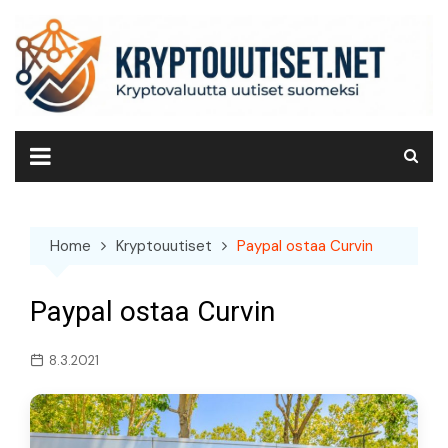
Skip
to
content
Home
Kryptouutiset
Paypal ostaa Curvin
Paypal ostaa Curvin
8.3.2021