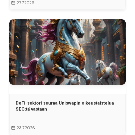
27.7.2026
DeFi-sektori seuraa Uniswapin oikeustaistelua
SEC:tä vastaan
23.7.2026