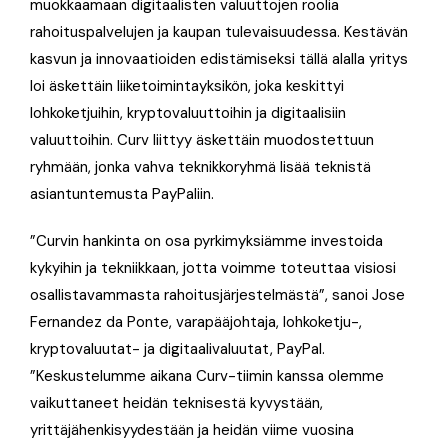
muokkaamaan digitaalisten valuuttojen roolia
rahoituspalvelujen ja kaupan tulevaisuudessa. Kestävän
kasvun ja innovaatioiden edistämiseksi tällä alalla yritys
loi äskettäin liiketoimintayksikön, joka keskittyi
lohkoketjuihin, kryptovaluuttoihin ja digitaalisiin
valuuttoihin. Curv liittyy äskettäin muodostettuun
ryhmään, jonka vahva teknikkoryhmä lisää teknistä
asiantuntemusta PayPaliin.
”Curvin hankinta on osa pyrkimyksiämme investoida
kykyihin ja tekniikkaan, jotta voimme toteuttaa visiosi
osallistavammasta rahoitusjärjestelmästä”, sanoi Jose
Fernandez da Ponte, varapääjohtaja, lohkoketju-,
kryptovaluutat- ja digitaalivaluutat, PayPal.
”Keskustelumme aikana Curv-tiimin kanssa olemme
vaikuttaneet heidän teknisestä kyvystään,
yrittäjähenkisyydestään ja heidän viime vuosina